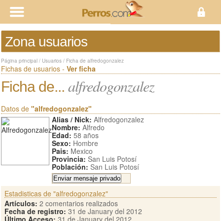
Zona usuarios
Página principal
/
Usuarios
/
Ficha de alfredogonzalez
Fichas de usuarios -
Ver ficha
alfredogonzalez
Ficha de...
Datos de
"alfredogonzalez"
Alias / Nick:
Alfredogonzalez
Nombre:
Alfredo
Edad:
58 años
Sexo:
Hombre
Pais:
Mexico
Provincia:
San Luis Potosí
Población:
San Luis Potosí
Estadisticas de "alfredogonzalez"
Artículos:
2 comentarios realizados
Fecha de registro:
31 de January del 2012
Último Acceso:
31 de January del 2012