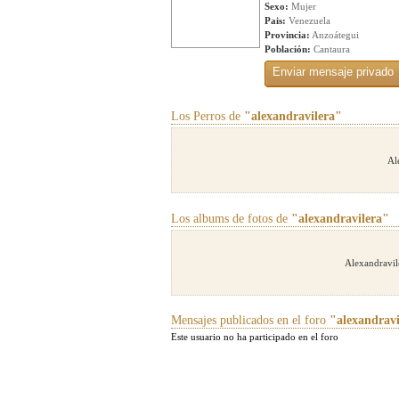
Sexo:
Mujer
Pais:
Venezuela
Provincia:
Anzoátegui
Población:
Cantaura
Los Perros de
"alexandravilera"
Al
Los albums de fotos de
"alexandravilera"
Alexandravil
Mensajes publicados en el foro
"alexandravi
Este usuario no ha participado en el foro