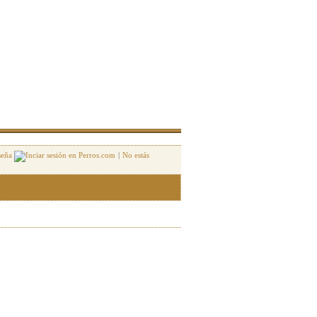
seña
|
No estás