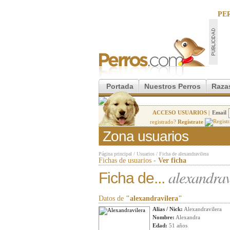
PE
Portada
Nuestros Perros
Raza
ACCESO USUARIOS |
Email
registrado?
Regístrate
Zona usuarios
Página principal
/
Usuarios
/
Ficha de alexandravilera
Fichas de usuarios -
Ver ficha
alexandrav
Ficha de...
Datos de
"alexandravilera"
Alias / Nick:
Alexandravilera
Nombre:
Alexandra
Edad:
51 años