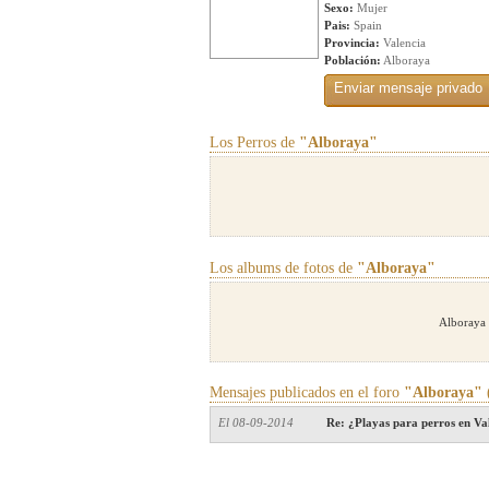
Sexo:
Mujer
Pais:
Spain
Provincia:
Valencia
Población:
Alboraya
Los Perros de
"Alboraya"
Los albums de fotos de
"Alboraya"
Alboraya 
Mensajes publicados en el foro
"Alboraya"
El 08-09-2014
Re: ¿Playas para perros en V