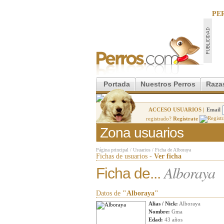
PE
Portada
Nuestros Perros
Raza
ACCESO USUARIOS |
Email
registrado?
Regístrate
Zona usuarios
Página principal
/
Usuarios
/
Ficha de Alboraya
Fichas de usuarios -
Ver ficha
Alboraya
Ficha de...
Datos de
"Alboraya"
Alias / Nick:
Alboraya
Nombre:
Gma
Edad:
43 años