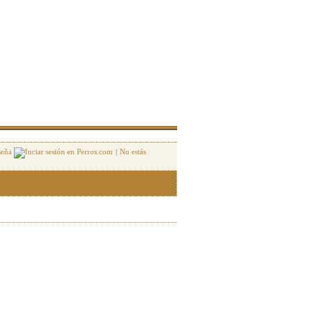
seña
|
No estás