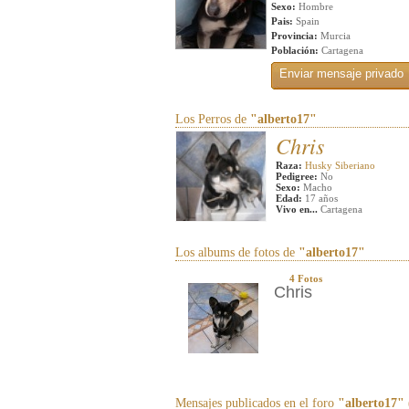
Sexo:
Hombre
Pais:
Spain
Provincia:
Murcia
Población:
Cartagena
Los Perros de
"alberto17"
Chris
Raza:
Husky Siberiano
Pedigree:
No
Sexo:
Macho
Edad:
17 años
Vivo en...
Cartagena
Los albums de fotos de
"alberto17"
4 Fotos
Chris
Mensajes publicados en el foro
"alberto17"