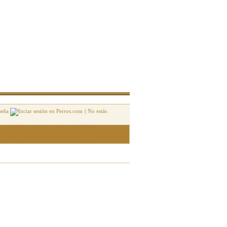
seña
|
No estás