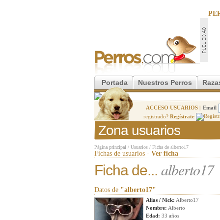
PE
Portada
Nuestros Perros
Raza
ACCESO USUARIOS |
Email
registrado?
Regístrate
Zona usuarios
Página principal
/
Usuarios
/
Ficha de alberto17
Fichas de usuarios -
Ver ficha
alberto17
Ficha de...
Datos de
"alberto17"
Alias / Nick:
Alberto17
Nombre:
Alberto
Edad:
33 años