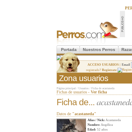
PE
Portada
Nuestros Perros
Raza
ACCESO USUARIOS |
Email
registrado?
Regístrate
Zona usuarios
Página principal
/
Usuarios
/
Ficha de acastaneda
Fichas de usuarios -
Ver ficha
acastaned
Ficha de...
Datos de
"acastaneda"
Alias / Nick:
Acastaneda
Nombre:
Angélica
Edad:
52 años