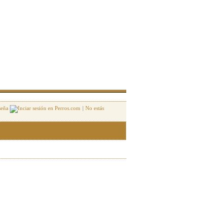
seña
|
No estás