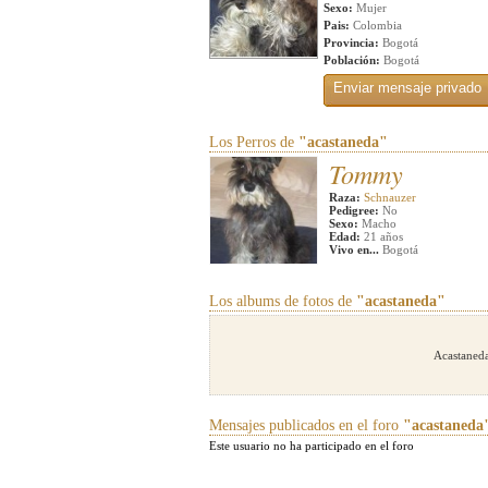
Sexo:
Mujer
Pais:
Colombia
Provincia:
Bogotá
Población:
Bogotá
Los Perros de
"acastaneda"
Tommy
Raza:
Schnauzer
Pedigree:
No
Sexo:
Macho
Edad:
21 años
Vivo en...
Bogotá
Los albums de fotos de
"acastaneda"
Acastaneda
Mensajes publicados en el foro
"acastaneda
Este usuario no ha participado en el foro