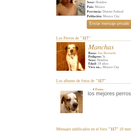
Sexo:
Hombre
Pais:
Mexico
Provincia:
Distrito Federal
Población:
Mexico City
Los Perros de
"117"
Manchas
Raza:
San Bernardo
Pedigree:
Si
Sexo:
Hembra
Edad:
18 años
Vivo en...
Mexico City
Los albums de fotos de
"117"
4 Fotos
los mejores perros
Mensajes publicados en el foro
"117"
(0 men