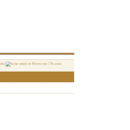
seña
|
No estás