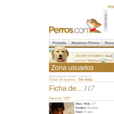
PE
Portada
Nuestros Perros
Raza
ACCESO USUARIOS |
Email
registrado?
Regístrate
Zona usuarios
Página principal
/
Usuarios
/
Ficha de 117
Fichas de usuarios -
Ver ficha
117
Ficha de...
Datos de
"117"
Alias / Nick:
117
Nombre:
Armando
Edad:
32 años