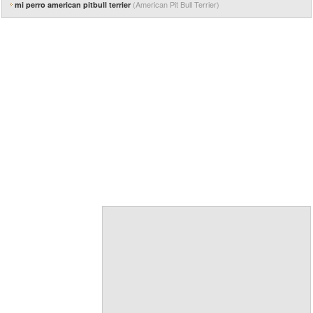
(American Pit Bull Terrier)
mi perro american pitbull terrier