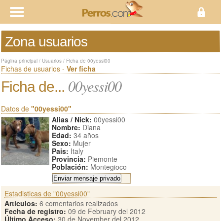
Zona usuarios
Página principal
/
Usuarios
/
Ficha de 00yessi00
Fichas de usuarios -
Ver ficha
00yessi00
Ficha de...
Datos de
"00yessi00"
Alias / Nick:
00yessi00
Nombre:
Diana
Edad:
34 años
Sexo:
Mujer
Pais:
Italy
Provincia:
Piemonte
Población:
Montegioco
Estadisticas de "00yessi00"
Artículos:
6 comentarios realizados
Fecha de registro:
09 de February del 2012
Último Acceso:
30 de November del 2012