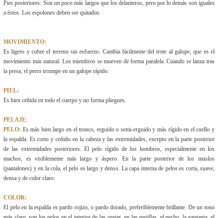
Pies posteriores: Son un poco más largos que los delanteros, pero por lo demás son iguales
a éstos. Los espolones deben ser quitados.
MOVIMIENTO:
Es ligero y cubre el terreno sin esfuerzo. Cambia fácilmente del trote al galope, que es el
movimiento más natural. Los miembros se mueven de forma paralela. Cuando se lanza tras
la presa, el perro irrumpe en un galope rápido.
PIEL:
Es bien ceñida en todo el cuerpo y no forma pliegues.
PELAJE
:
PELO:
Es más bien largo en el tronco, erguido o semi-erguido y más rígido en el cuello y
la espalda. Es corto y ceñido en la cabeza y las extremidades, excepto en la parte posterior
de las extremidades posteriores. El pelo rígido de los hombros, especialmente en los
machos, es visiblemente más largo y áspero. En la parte posterior de los muslos
(pantalones) y en la cola, el pelo es largo y denso. La capa interna de pelos es corta, suave,
densa y de color claro.
COLOR:
El pelo en la espalda es pardo rojizo, o pardo dorado, preferiblemente brillante. De un tono
más claro, son los pelos en el interior de las orejas, en las mejillas, el pecho, la garganta, el