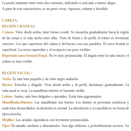
La puede mantener entre estos dos extremos, indicando si está más o menos alegre.
A parte de esta característica, es un perro vivaz, vigoroso, valiente y decidido.
CABEZA:
REGIÓN CRANEAL:
Cráneo:
Visto desde arriba, tiene forma ovoide. Se ensancha gradualmente hacia la región
de las orejas y es más ancho entre ellas. Visto de frente y de perfil, el cráneo es levemente
convexo. Los ejes superiores del cráneo y del hocico son casi paralelos. El surco frontal es
superficial. La cresta superciliar y el occipucio son poco visibles.
Depresión naso-frontal (Stop
): No es muy pronunciada. El ángulo entre la caña nasal y el
cráneo es muy visible.
REGIÓN FACIAL:
Trufa:
Es más bien pequeña y de color negro azabache.
Hocico:
Estrecho y delgado. Visto desde arriba y de perfil, disminuye gradualmente. La
caña nasal es recta. La mandíbula inferior es bastante visible.
Labios:
Juntos, más bien delgados y ajustados. Están bien pigmentados.
Mandíbulas/Dientes:
Las mandíbulas son fuertes. Los dientes se presentan simétricos y
están bien desarrollados; la dentición es normal. La articulación y su mordida es en forma de
tijera estrecha.
Mejillas:
Las arcadas cigomáticas son levemente pronunciadas.
Ojos:
De tamaño mediano y almendrados. Son algo oblicuos y preferiblemente oscuros. Su