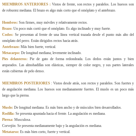
MIEMBROS ANTERIORES :
Vistos de frente, son rectos y paralelos. Los huesos son
de robustez mediana. El brazo es algo más corto que el omóplato y el antebrazo.
Hombros:
Son firmes, muy móviles y relativamente rectos.
Brazo:
Un poco más cortó que el omóplato. Es algo inclinado y muy fuerte.
Codos:
Se presentan al frente de una línea vertical trazada desde el punto más alto del
omóplato del perro. Están dirigidos rectos hacia atrás.
Antebrazo:
Más bien fuerte, vertical.
Metacarpo:
De longitud mediana; levemente inclinado.
Pies delanteros:
Pie de gato de forma redondeada. Los dedos están juntos y bien
arqueados. Las almohadillas son elásticas, siempre de color negro, y sus partes laterales
están cubiertas de pelo denso.
MIEMBROS POSTERIORES
: Vistos desde atrás, son rectos y paralelos. Son fuertes y
de angulación mediana. Los huesos son medianamente fuertes. El muslo es un poco más
largo que la pierna.
Muslo:
De longitud mediana. Es más bien ancho y de músculos bien desarrollados.
Rodilla:
Se presenta apuntada hacia el frente. La angulación es mediana.
Pierna:
Musculosa.
Corvejón: Se presenta medianamente bajo y la angulación es mediana.
Metatarso:
Es más bien corto, fuerte y vertical.