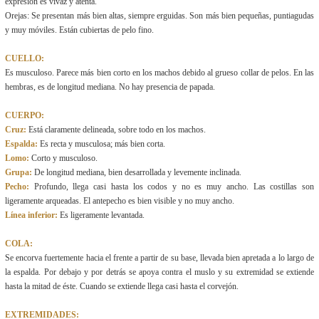
expresión es vivaz y atenta.
Orejas: Se presentan más bien altas, siempre erguidas. Son más bien pequeñas, puntiagudas
y muy móviles. Están cubiertas de pelo fino.
CUELLO:
Es musculoso. Parece más bien corto en los machos debido al grueso collar de pelos. En las
hembras, es de longitud mediana. No hay presencia de papada.
CUERPO:
Cruz:
Está claramente delineada, sobre todo en los machos.
Espalda:
Es recta y musculosa; más bien corta.
Lomo:
Corto y musculoso.
Grupa:
De longitud mediana, bien desarrollada y levemente inclinada.
Pecho:
Profundo, llega casi hasta los codos y no es muy ancho. Las costillas son
ligeramente arqueadas. El antepecho es bien visible y no muy ancho.
Línea inferior:
Es ligeramente levantada.
COLA:
Se encorva fuertemente hacia el frente a partir de su base, llevada bien apretada a lo largo de
la espalda. Por debajo y por detrás se apoya contra el muslo y su extremidad se extiende
hasta la mitad de éste. Cuando se extiende llega casi hasta el corvejón.
EXTREMIDADES: