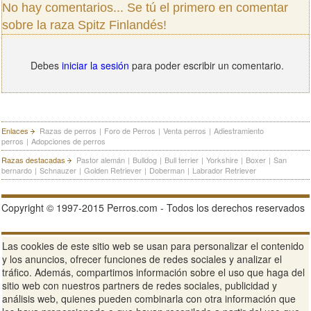
No hay comentarios... Se tú el primero en comentar
sobre la raza Spitz Finlandés!
Debes
iniciar la sesión
para poder escribir un comentario.
Enlaces
Razas de perros
|
Foro de Perros
|
Venta perros
|
Adiestramiento
perros
|
Adopciones de perros
Razas destacadas
Pastor alemán
|
Bulldog
|
Bull terrier
|
Yorkshire
|
Boxer
|
San
bernardo
|
Schnauzer
|
Golden Retriever
|
Doberman
|
Labrador Retriever
Copyright © 1997-2015 Perros.com - Todos los derechos reservados
Publicidad en Perros.com
|
Contacte
|
Aviso Legal
|
Política de
Las cookies de este sitio web se usan para personalizar el contenido
privacidad
|
Condiciones de uso
y los anuncios, ofrecer funciones de redes sociales y analizar el
tráfico. Además, compartimos información sobre el uso que haga del
Ver sitio web completo
sitio web con nuestros partners de redes sociales, publicidad y
análisis web, quienes pueden combinarla con otra información que