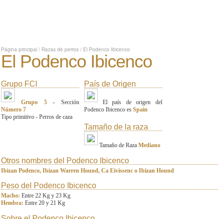
Página principal
/
Razas de perros
/
El Podenco Ibicenco
El Podenco Ibicenco
Grupo FCI
País de Origen
Grupo 5
- Sección
El país de origen del
Número 7
Podenco Ibicenco es
Spain
Tipo primitivo - Perros de caza
Tamaño de la raza
Tamaño de Raza
Mediano
Otros nombres del Podenco Ibicenco
Ibizan Podenco, Ibizan Warren Hound, Ca Eivissenc o Ibizan Hound
Peso del Podenco Ibicenco
Macho:
Entre 22 Kg y 23 Kg
Hembra:
Entre 20 y 21 Kg
Sobre el Podenco Ibicenco