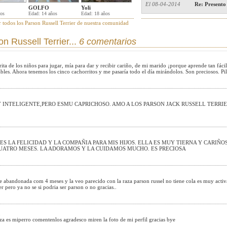
El 08-04-2014
Re: Presento
GOLFO
Yoli
ños
Edad: 14 años
Edad: 18 años
r todos los Parson Russell Terrier de nuestra comunidad
n Russell Terrier...
6 comentarios
ita de los niños para jugar, mía para dar y recibir cariño, de mi marido ¡porque aprende tan fácil
bles. Ahora tenemos los cinco cachorritos y me pasaría todo el día mirándolos. Son preciosos. Pil
Y INTELIGENTE,PERO ESMU CAPRICHOSO. AMO A LOS PARSON JACK RUSSELL TERRI
S LA FELICIDAD Y LA COMPAÑIA PARA MIS HIJOS. ELLA ES MUY TIERNA Y CARIÑO
UATRO MESES. LA ADORAMOS Y LA CUIDAMOS MUCHO. ES PRECIOSA
 abandonada com 4 meses y la veo parecido con la raza parson russel no tiene cola es muy activa 
ier pero ya no se si podria ser parson o no gracias..
h
za es miperro comentenlos agradesco miren la foto de mi perfil gracias bye