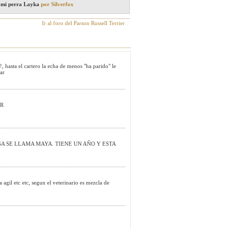
 mi perra Layka
por Silverfox
Ir al foro del Parson Russell Terrier
!, hasta el cartero la echa de menos "ha parido" le
ar
ER
SA SE LLAMA MAYA. TIENE UN AÑO Y ESTA
agil etc etc, segun el veterinario es mezcla de