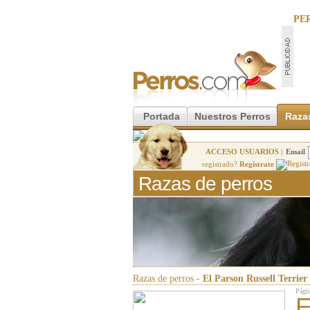
PE
Portada
Nuestros Perros
Raza
ACCESO USUARIOS |
Email
registrado?
Regístrate
Razas de perros
Razas de perros -
El Parson Russell Terrier
Págin
E