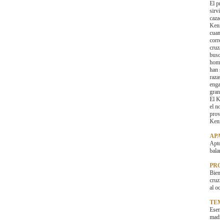
El p
sirv
caza
Kenn
cuan
corr
cruz
busc
homo
han 
raza
enga
gran
El K
el n
prov
Kenn
AP
Apto
bala
PR
Bien
cruz
al o
TE
Esen
madr