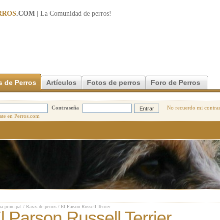
RROS
.COM
| La Comunidad de
perros
!
s de Perros
Artículos
Fotos de perros
Foro de Perros
Contraseña
No recuerdo mi contra
a principal
/
Razas de perros
/
El Parson Russell Terrier
l Parson Russell Terrier