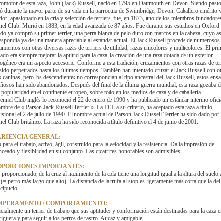
romotor de esta raza, John (Jack) Russell, nació en 1795 en Dartmouth en Devon. Siendo pasto
ió durante la mayor parte de su vida en la parroquia de Swimbridge, Devon. Caballero emérito 
dor, apasionado en la cría y selección de terriers, fue, en 1873, uno de los miembros fundadore
el Club. Murió en 1883, en la edad avanzada de 87 años. Fue durante sus estudios en Oxford
do ya compró su primer terrier, una perra blanca de pelo duro con marcos en la cabeza, cuyo a
espondía ya de una manera apreciable al estándar actual. El Jack Russell procede de numerosos
amientos con otras diversas razas de terriers de utilidad, razas unicolores y multicolores. El pri
ado era siempre mejorar la aptitud para la caza, la creación de una raza dotada de un exterior
géneo era un aspecto accesorio. Conforme a esta tradición, cruzamientos con otras razas de ter
sido perpetrados hasta los últimos tiempos. También han intentado cruzar el Jack Russell con ot
s caninas, pero los descendientes no correspondían al tipo ancestral del Jack Russell, estos ens
ñosos han sido abandonados. Después del final de la última guerra mundial, esta raza gozaba d
 popularidad en el continente europeo, sobre todo en los medios de caza y de caballería.
ennel Club inglés lo reconoció el 22 de enero de 1990 y ha publicado un estándar interino ofici
ombre de « Parson Jack Russell Terrier ». La FCI, a su criterio, ha aceptado esta raza a título
isional el 2 de julio de 1990. El nombre actual de Parson Jack Russell Terrier ha sido dado por 
el Club británico. La raza ha sido reconocida a título definitivo el 4 de junio de 2001.
ARIENCIA GENERAL:
 para el trabajo, activo, ágil, construido para la velocidad y la resistencia. Da la impresión de
nceado y flexibilidad en su conjunto. Las cicatrices honorables son admisibles.
OPORCIONES IMPORTANTES:
 proporcionado, de la cruz al nacimiento de la cola tiene una longitud igual a la altura del suelo a
 (= perro más largo que alto). La distancia de la trufa al stop es ligeramente más corta que la del
ccipucio.
MPERAMENTO / COMPORTAMIENTO:
cialmente un terrier de trabajo que sus aptitudes y conformación están destinadas para la caza e
iguera y para seguir a los perros de rastro. Audaz y amigable.