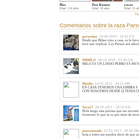
Blas
Don Ramon
yacoo
Edad: 114 años
Edad: 18 años
Edad: 23 a
Ve
Comentarios sobre la raza Parso
parsonina
- 29-06-2010 - 16:42:07h
Desde que Bilma vino a casa, es la favor
tuve que explicar. Los Parson son adora
MIMILO
- 08-10-2010 - 05:49:22h
MILO ES UN LINDO PERRO ES MU
Maithe
- 14-02-2011 - 04:31:48h
EN CASA TENEMOS UNA EMBRA Y E
CON NOSOTROS DESDE Q TENIA C
Sara27
- 28-05-2011 - 20:50:43h
Hola tengo esta perrina que me encontre
foxterrier lo que se es que tiene de terr
josearmando
- 02-02-2013 - 00:40:28
hola a todos me pueden decir de que ra