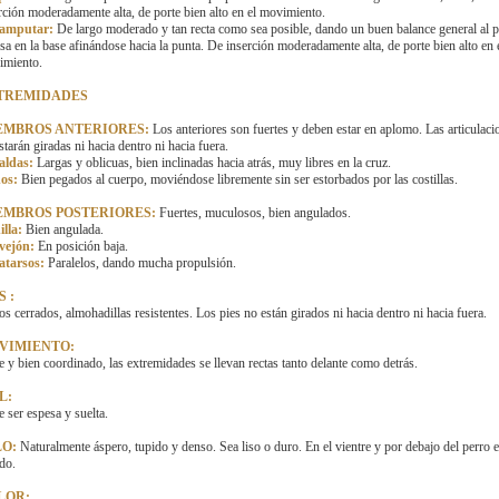
rción moderadamente alta, de porte bien alto en el movimiento.
 amputar:
De largo moderado y tan recta como sea posible, dando un buen balance general al p
sa en la base afinándose hacia la punta. De inserción moderadamente alta, de porte bien alto en 
imiento.
TREMIDADES
EMBROS ANTERIORES:
Los anteriores son fuertes y deben estar en aplomo. Las articulaci
starán giradas ni hacia dentro ni hacia fuera.
aldas:
Largas y oblicuas, bien inclinadas hacia atrás, muy libres en la cruz.
os:
Bien pegados al cuerpo, moviéndose libremente sin ser estorbados por las costillas.
EMBROS POSTERIORES:
Fuertes, muculosos, bien angulados.
lla:
Bien angulada.
vejón:
En posición baja.
atarsos:
Paralelos, dando mucha propulsión.
S :
s cerrados, almohadillas resistentes. Los pies no están girados ni hacia dentro ni hacia fuera.
VIMIENTO:
e y bien coordinado, las extremidades se llevan rectas tanto delante como detrás.
L:
 ser espesa y suelta.
LO:
Naturalmente áspero, tupido y denso. Sea liso o duro. En el vientre y por debajo del perro e
do.
LOR: