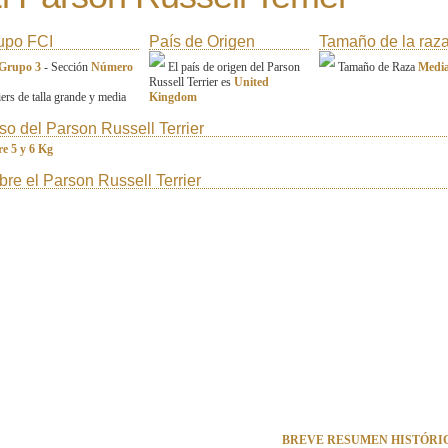
upo FCI
País de Origen
Tamaño de la raz
Grupo 3
- Sección
Número
El país de origen del Parson
Tamaño de Raza
Medi
Russell Terrier es
United
iers de talla grande y media
Kingdom
so del Parson Russell Terrier
re 5 y 6 Kg
bre el Parson Russell Terrier
BREVE RESUMEN HISTÓRI