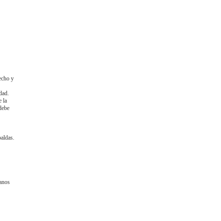
recho y
dad.
 la
 debe
aldas.
manos