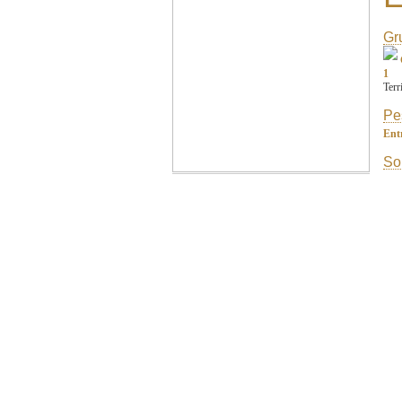
Gr
1
Terr
Pe
Ent
So