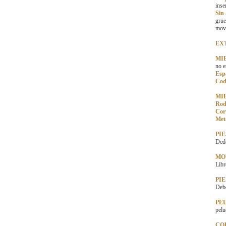
inse
Sin
grue
mov
EX
MI
no e
Esp
Cod
MI
Rodi
Cor
Met
PIE
Dedo
MO
Libr
PIE
Debe
PE
pelu
CO