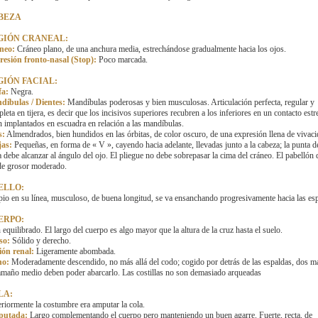
BEZA
GIÓN CRANEAL:
neo:
Cráneo plano, de una anchura media, estrechándose gradualmente hacia los ojos.
esión fronto-nasal (Stop):
Poco marcada.
GIÓN FACIAL:
fa:
Negra.
díbulas / Dientes:
Mandíbulas poderosas y bien musculosas. Articulación perfecta, regular y
leta en tijera, es decir que los incisivos superiores recubren a los inferiores en un contacto est
n implantados en escuadra en relación a las mandíbulas.
s:
Almendrados, bien hundidos en las órbitas, de color oscuro, de una expresión llena de vivaci
jas:
Pequeñas, en forma de « V », cayendo hacia adelante, llevadas junto a la cabeza; la punta de
a debe alcanzar al ángulo del ojo. El pliegue no debe sobrepasar la cima del cráneo. El pabellón
de grosor moderado.
ELLO:
io en su línea, musculoso, de buena longitud, se va ensanchando progresivamente hacia las esp
ERPO:
 equilibrado. El largo del cuerpo es algo mayor que la altura de la cruz hasta el suelo.
so:
Sólido y derecho.
ión renal:
Ligeramente abombada.
ho:
Moderadamente descendido, no más allá del codo; cogido por detrás de las espaldas, dos 
amaño medio deben poder abarcarlo. Las costillas no son demasiado arqueadas
LA:
riormente la costumbre era amputar la cola.
utada:
Largo complementando el cuerpo pero manteniendo un buen agarre. Fuerte, recta, de