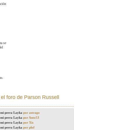
ación
ta se
del
to.
 el
foro de Parson Russell
 mi perra Layka
por astrago
 mi perra Layka
por Anto53
 mi perra Layka
por Xis
 mi perra Layka
por plof