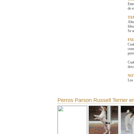
Ente
de e
TA
Altu
Idea
Se a
FAL
Cual
cons
perr
Cual
desc
NO
Los 
Perros Parson Russell Terrier
en