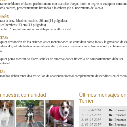
ramente blanco o blanco predominante con manchas fuego, limón o negras o cualquier combin
stos colores, preferentemente limitadas a la cabeza y/o al nacimiento de la cola.
MAÑO:
ra a la cruz: Ideal en machos: 36 cm (14 pulgadas).
l en hembras: 33 cm (13 pulgadas).
ceptan 2 cm por encima o por debajo de la altura ideal.
TAS:
quier desviación de los criterios antes mencionados se considera como falta y la gravedad de és
idera al grado de la desviación al estándar y de sus consecuencias sobre la salud y el bienestar 
o.
quier perro mostrando claras señales de anormalidades físicas o de comportamiento debe ser
alificado.
TA:
machos deben tener dos testículos de apariencia normal completamente descendidos en el escro
 nuestra comunidad
Últimos mensajes en
Terrier
El 15-04-2014
Re: Presento
El 15-04-2014
Re: Presento
El 08-04-2014
Re: Presento
El 08-04-2014
Re: Presento