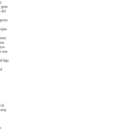
r,
y gran
s del
specto
ncipio
riers
ras
ayos
e una
al bajo
el
 la
 stop
n