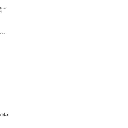
erro,
el
ones
s bien