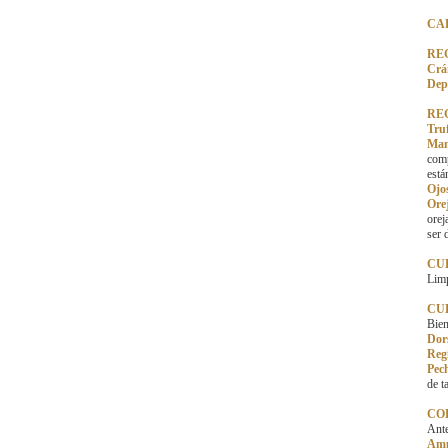
CA
RE
Crá
Depr
RE
Tru
Man
comp
está
Ojo
Ore
orej
ser 
CU
Limp
CU
Bien
Dor
Reg
Pec
de t
CO
Ante
Amp