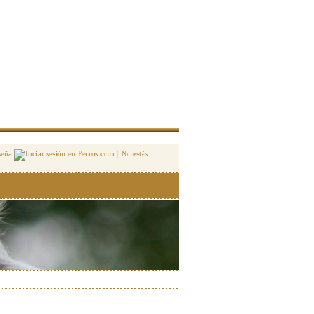
seña
|
No estás