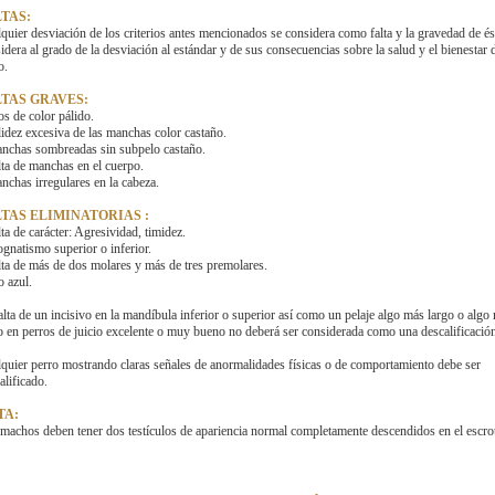
TAS:
quier desviación de los criterios antes mencionados se considera como falta y la gravedad de és
idera al grado de la desviación al estándar y de sus consecuencias sobre la salud y el bienestar 
o.
LTAS GRAVES:
os de color pálido.
lidez excesiva de las manchas color castaño.
nchas sombreadas sin subpelo castaño.
lta de manchas en el cuerpo.
nchas irregulares en la cabeza.
LTAS ELIMINATORIAS :
lta de carácter: Agresividad, timidez.
ognatismo superior o inferior.
lta de más de dos molares y más de tres premolares.
o azul.
alta de un incisivo en la mandíbula inferior o superior así como un pelaje algo más largo o algo
o en perros de juicio excelente o muy bueno no deberá ser considerada como una descalificació
quier perro mostrando claras señales de anormalidades físicas o de comportamiento debe ser
alificado.
TA:
machos deben tener dos testículos de apariencia normal completamente descendidos en el escro