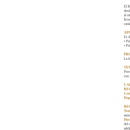
El K
desd
al s
Krom
cará
AP
Es d
• Pe
• Pe
PR
La l
TE
Perr
con 
CA
RE
Crá
Depr
RE
Truf
aunq
Hoc
del 
adel