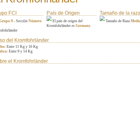
upo FCI
País de Origen
Tamaño de la raz
Grupo 9
- Sección
Número
El país de origen del
Tamaño de Raza
Medi
Kromfohrländer es
Germany
mfohrländer
so del Kromfohrländer
ho:
Entre 11 Kg y 16 Kg
bra:
Entre 9 y 14 Kg
bre el Kromfohrländer