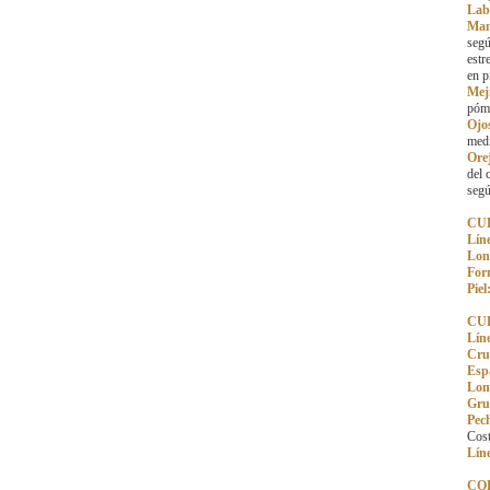
Lab
Man
segú
estr
en p
Meji
póm
Ojo
medi
Ore
del 
segú
CU
Lín
Lon
For
Piel
CU
Lín
Cru
Esp
Lom
Gru
Pec
Cost
Líne
CO