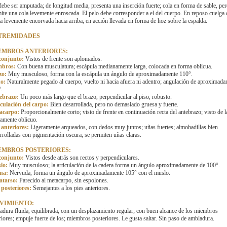
ebe ser amputada; de longitud media, presenta una inserción fuerte; cola en forma de sable, per
ite una cola levemente enroscada. El pelo debe corresponder a el del cuerpo. En reposo cuelga 
a levemente encorvada hacia arriba; en acción llevada en forma de hoz sobre la espalda.
TREMIDADES
EMBROS ANTERIORES:
conjunto:
Vistos de frente son aplomados.
bros:
Con buena musculatura; escápula medianamente larga, colocada en forma oblícua.
zo:
Muy musculoso, forma con la escápula un ángulo de aproximadamente 110°.
o:
Naturalmente pegado al cuerpo, vuelto ni hacia afuera ni adentro; angulación de aproximad
.
ebrazo:
Un poco más largo que el brazo, perpendicular al piso, robusto.
culación del carpo:
Bien desarrollada, pero no demasiado gruesa y fuerte.
acarpo:
Proporcionalmente corto; visto de frente en continuación recta del antebrazo; visto de 
ramente oblicuo.
 anteriores:
Ligeramente arqueados, con dedos muy juntos; uñas fuertes; almohadillas bien
rrolladas con pigmentación oscura; se permiten uñas claras.
EMBROS POSTERIORES:
conjunto:
Vistos desde atrás son rectos y perpendiculares.
lo:
Muy musculoso; la articulación de la cadera forma un ángulo aproximadamente de 100°.
rna:
Nervuda, forma un ángulo de aproximadamente 105° con el muslo.
atarso:
Parecido al metacarpo, sin espolones.
 posteriores:
Semejantes a los pies anteriores.
VIMIENTO:
dura fluida, equilibrada, con un desplazamiento regular; con buen alcance de los miembros
riores; empuje fuerte de los; miembros posteriores. Le gusta saltar. Sin paso de ambladura.