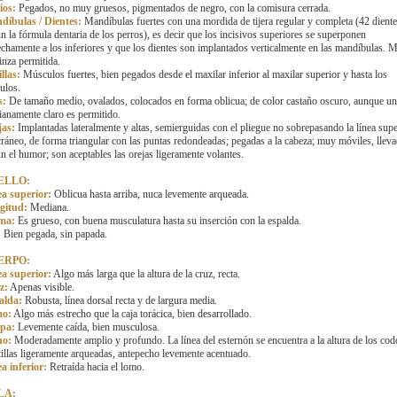
ios:
Pegados, no muy gruesos, pigmentados de negro, con la comisura cerrada.
díbulas / Dientes:
Mandíbulas fuertes con una mordida de tijera regular y completa (42 dient
n la fórmula dentaria de los perros), es decir que los incisivos superiores se superponen
echamente a los inferiores y que los dientes son implantados verticalmente en las mandíbulas. 
inza permitida.
llas:
Músculos fuertes, bien pegados desde el maxilar inferior al maxilar superior y hasta los
ulos.
s:
De tamaño medio, ovalados, colocados en forma oblicua; de color castaño oscuro, aunque un
anamente claro es permitido.
jas:
Implantadas lateralmente y altas, semierguidas con el pliegue no sobrepasando la línea supe
cráneo, de forma triangular con las puntas redondeadas; pegadas a la cabeza; muy móviles, llev
n el humor; son aceptables las orejas ligeramente volantes.
ELLO:
ea superior:
Oblicua hasta arriba, nuca levemente arqueada.
gitud:
Mediana.
ma:
Es grueso, con buena musculatura hasta su inserción con la espalda.
:
Bien pegada, sin papada.
ERPO:
ea superior:
Algo más larga que la altura de la cruz, recta.
z:
Apenas visible.
alda:
Robusta, línea dorsal recta y de largura media.
o:
Algo más estrecho que la caja torácica, bien desarrollado.
pa:
Levemente caída, bien musculosa.
ho:
Moderadamente amplio y profundo. La línea del esternón se encuentra a la altura de los cod
illas ligeramente arqueadas, antepecho levemente acentuado.
a inferior:
Retraída hacia el lomo.
LA: