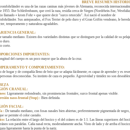
BREVE RESUMEN HISTORIC
romfohrländer es una de las razas caninas más jóvenes de Alemania, reconocida internacionalm
e 1955. Ilse Schleifenbaum, que creó la raza, residía cerca de Siegen (Nordrhein-Sur, Westfalia
itio llamado « krom Fohr » que quiere decir "surco retorcido". Así nació el nombre de
fohrländer. Sus antepasados, el Fox Terrier de pelo duro y el Gran Grifón vendeano, le hered
cter, temperamento y naturaleza agradables.
ARIENCIA GENERAL:
e tamaño mediano. Existen dos variedades distintas que se distinguen por la calidad de su pelaj
lo duro.
lo corto.
OPORCIONES IMPORTANTES:
ongitud del cuerpo es un poco mayor que la altura de la cruz.
MPERAMENTO Y COMPORTAMIENTO:
o de hogar y de compañía lleno de brio que se adapta fácilmente; es capaz de aprender y es res
personas desconocidas. Su instinto de caza es pequeño. Agresividad y timidez no son deseables
BEZA
GIÓN CRANEAL:
neo:
Ligeramente redondeado, sin prominencias frontales; surco frontal apenas visible.
esión naso-frontal (Stop) :
Bien definida.
GIÓN FACIAL:
a :
De tamaño mediano, con fosas nasales bien abiertas; preferentemente pigmentada de negro,
ue se permite el color castaño.
ico:
La relación entre el largo del hocico y el del cráneo es de 1:1. Las líneas superiores del hoc
cráneo son paralelas. Caña nasal recta, moderadamente ancha. Visto de lado y de arriba el hocico
gaza ligeramente hasta la punta de la nariz.