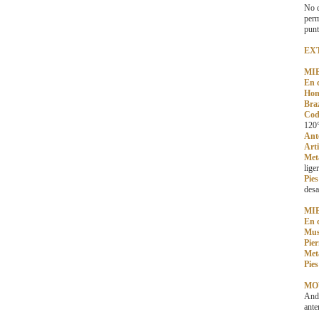
No d
perm
punt
EX
MI
En 
Hom
Bra
Cod
120°
Ant
Arti
Met
lige
Pies
desa
MI
En 
Mus
Pie
Met
Pies
MO
Anda
ante