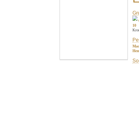
Gr
10
Kro
Pe
Mac
Hem
So