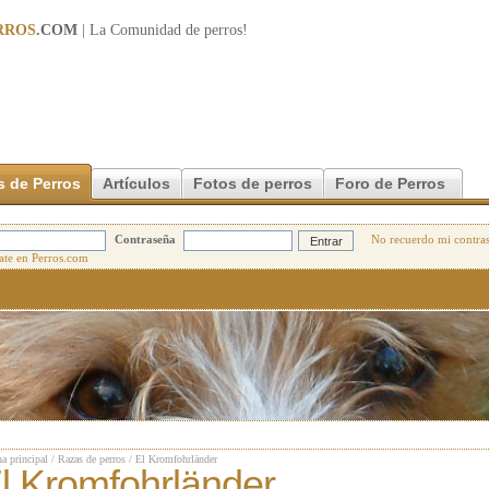
RROS
.COM
| La Comunidad de
perros
!
s de Perros
Artículos
Fotos de perros
Foro de Perros
Contraseña
No recuerdo mi contra
a principal
/
Razas de perros
/
El Kromfohrländer
l Kromfohrländer