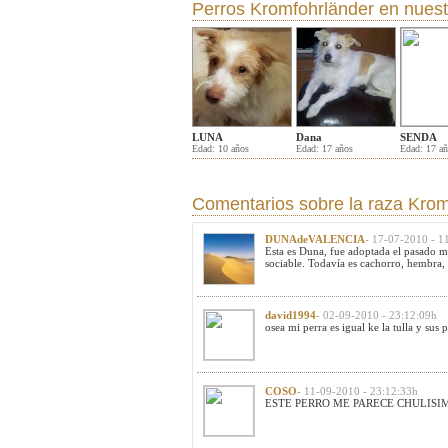
Perros Kromfohrländer
en nuest
LUNA
Dana
SENDA
Edad: 10 años
Edad: 17 años
Edad: 17 a
Comentarios sobre la raza Krom
DUNAdeVALENCIA
- 17-07-2010 - 1
Esta es Duna, fue adoptada el pasado me
sociable. Todavía es cachorro, hembra, 
david1994
- 02-09-2010 - 23:12:09h
osea mi perra es igual ke la tulla y su
COSO
- 11-09-2010 - 23:12:33h
ESTE PERRO ME PARECE CHULISIM