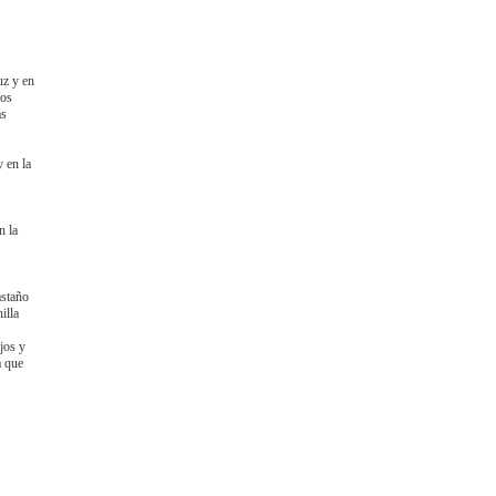
uz y en
ros
ás
 en la
n la
astaño
illa
jos y
a que