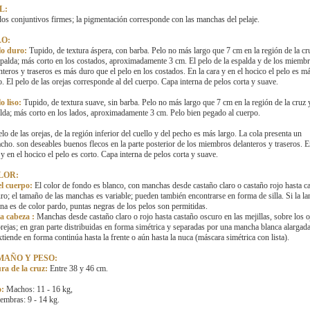
L:
dos conjuntivos firmes; la pigmentación corresponde con las manchas del pelaje.
LO:
lo duro:
Tupido, de textura áspera, con barba. Pelo no más largo que 7 cm en la región de la cr
spalda; más corto en los costados, aproximadamente 3 cm. El pelo de la espalda y de los miemb
nteros y traseros es más duro que el pelo en los costados. En la cara y en el hocico el pelo es m
o. El pelo de las orejas corresponde al del cuerpo. Capa interna de pelos corta y suave.
o liso:
Tupido, de textura suave, sin barba. Pelo no más largo que 7 cm en la región de la cruz y
lda; más corto en los lados, aproximadamente 3 cm. Pelo bien pegado al cuerpo.
elo de las orejas, de la región inferior del cuello y del pecho es más largo. La cola presenta un
cho. son deseables buenos flecos en la parte posterior de los miembros delanteros y traseros. E
 y en el hocico el pelo es corto. Capa interna de pelos corta y suave.
LOR:
el cuerpo:
El color de fondo es blanco, con manchas desde castaño claro o castaño rojo hasta c
ro; el tamaño de las manchas es variable; pueden también encontrarse en forma de silla. Si la lan
rna es de color pardo, puntas negras de los pelos son permitidas.
a cabeza :
Manchas desde castaño claro o rojo hasta castaño oscuro en las mejillas, sobre los o
orejas; en gran parte distribuidas en forma simétrica y separadas por una mancha blanca alargad
xtiende en forma continúa hasta la frente o aún hasta la nuca (máscara simétrica con lista).
MAÑO Y PESO:
ra de la cruz:
Entre 38 y 46 cm.
o:
Machos: 11 - 16 kg,
bras: 9 - 14 kg.