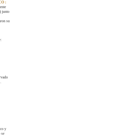
O :
ente
) junto
aron su
e:
ervado
.
ico y
 se