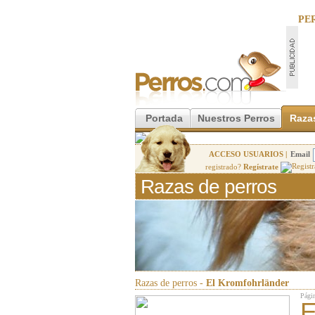
PE
Portada
Nuestros Perros
Raza
ACCESO USUARIOS |
Email
registrado?
Regístrate
Razas de perros
Razas de perros -
El Kromfohrländer
Págin
E