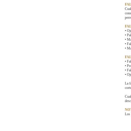
FAL
Cual
cons
perr
FA
• Oj
• Pa
• Ma
• Fa
• Ma
FA
• Fa
• Pr
• Fa
• Oj
La f
cort
Cual
desc
NO
Los 