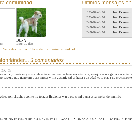
ra comunidad
Últimos mensajes en
El 15-04-2014
Re: Presento
El 15-04-2014
Re: Presento
El 08-04-2014
Re: Presento
El 08-04-2014
Re: Presento
El 08-04-2014
Re: Presento
DUNA
ños
Edad: 16 años
Ver todos los Kromfohrländer de nuestra comunidad
fohrländer...
3 comentarios
1:39:48h
s en la protectora y acabo de enterarme que pertenece a esta raza, aunque con alguna variante le
se supone que tiene unos seis meses y me gustaría saber hasta que edad es la etapa de crecimiento
s padres son chuchos conke no te agas iluciones wapa eso si mi perra es la mejor del mundo
O AUNK KOMO A DICHO DAVID NO T AGAS ILUSIONES X KE SI ES D UNA PROTCTOR