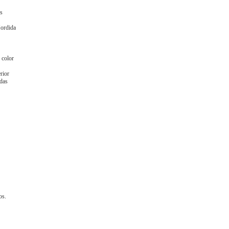
es
Mordida
 color
rior
adas
os.