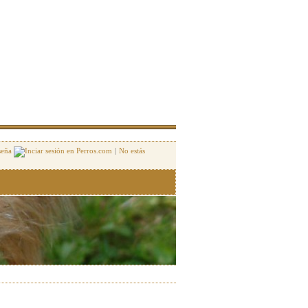
seña
|
No estás