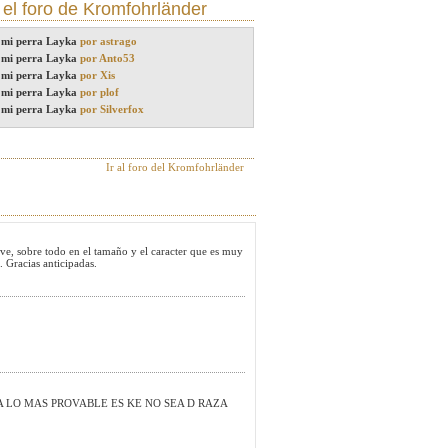
 el
foro de Kromfohrländer
 mi perra Layka
por astrago
 mi perra Layka
por Anto53
 mi perra Layka
por Xis
 mi perra Layka
por plof
 mi perra Layka
por Silverfox
Ir al foro del Kromfohrländer
ve, sobre todo en el tamaño y el caracter que es muy
. Gracias anticipadas.
A LO MAS PROVABLE ES KE NO SEA D RAZA