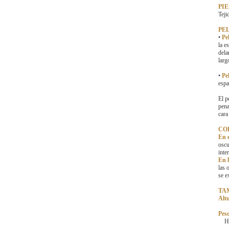
PIE
Teji
PE
•
Pe
la e
dela
larg
•
Pel
espa
El p
pena
cara
CO
En 
oscu
inte
En l
las 
se e
TA
Altu
Pes
Hem