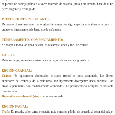
salpicado de naranja pálido o a veces moteado de castaño, junto a su tamaño, hace de él un
perro elegante y distinguido.
PROPORCIONES IMPORTANTES:
De proporciones medianas; la longitud del cuerpo es algo superior a la altura a la cruz. El
cráneo es ligeramente más largo que la caña nasal.
TEMPERAMENTO / COMPORTAMIENTO:
Se adapta a todos los tipos de caza; es resistente, dócil y fácil de educar.
CABEZA:
Debe ser larga, angulosa y estrecha en la región de los arcos cigomáticos.
REGIÓN CRANEAL:
Cráneo:
Es ligeramente abombado; el surco frontal es poco acentuado. Las líneas
superiores del cráneo y de la caña nasal son ligeramente divergentes hacia adelante. Los
arcos superciliares son medianamente acentuados. La protuberancia occipital es bastante
pronunciada.
Depresión naso-frontal (stop) :
áPoco acentuada.
REGIÓN FACIAL:
Trufa:
Es rosada, color carne o castaño más o menos pálido, de acuerdo al color del pelaje;