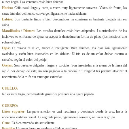
nunca negra. Las ventanas están bien abiertas.
Hocico:
Caña nasal larga y recta, a veces muy ligeramente convexa. Vistas de frente, las
caras laterales del hocico convergen ligeramente hacia adelante.
Labios:
Son bastante finos y bien descendidos; la comisura es bastante plegada sin ser
caída.
Mandíbulas / Dientes:
Las arcadas dentales están bien adaptadas. La articulación de los
incisivos es en forma de tijera; se acepta la dentadura en forma de pinza (los incisivos uno
sobre el otro).
Ojos:
La mirada es dulce, franca e inteligente. Bien abiertos, los ojos son ligeramente
ovalados y están bien insertados en las órbitas. El iris es de un color ámbar oscuro o
castaño, según el color del pelaje.
Orejas:
Son bastante delgadas, largas y torcidas. Son insertadas a la altura de la línea del
ojo o por debajo de ésta; no son pegadas a la cabeza. Su longitud les permite alcanzar el
nacimiento de la trufa sin tener que estirarlas.
CUELLO:
No es muy largo, pero bastante grueso y presenta una ligera papada.
CUERPO:
Línea superior:
La parte anterior es casi rectilínea y desciende desde la cruz hasta la
undécima vértebra dorsal. La segunda parte, ligeramente convexa, se une a la grupa.
Cruz:
Es bien marcada sin ser saliente.
Espalda:
Un poco larga, musculosa, sólida y rectilínea.