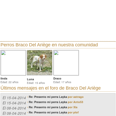
Perros Braco Del Ariège
en nuestra comunidad
linda
Draco
Luna
Edad: 22 años
Edad: 17 años
Edad: 15 años
Últimos mensajes en el
foro de Braco Del Ariège
Re: Presento mi perra Layka
por astrago
El 15-04-2014
Re: Presento mi perra Layka
por Anto53
El 15-04-2014
Re: Presento mi perra Layka
por Xis
El 08-04-2014
Re: Presento mi perra Layka
por plof
El 08-04-2014