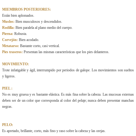
MIEMBROS POSTERIORES:
Están bien aplomados.
Muslos:
Bien musculosos y descendidos.
Rodilla:
Bien paralela al plano medio del cuerpo.
Pierna:
Robusta.
Corvejón:
Bien acodado.
Metatarso:
Bastante corto, casi vertical.
Pies traseros:
Presentan las mismas características que los pies delanteros.
MOVIMIENTO:
Trote infatigable y ágil, interrumpido por periodos de galope. Los movimientos son sueltos
y ligeros.
PIEL :
No es muy gruesa y es bastante elástica. Es más fina sobre la cabeza. Las mucosas externas
deben ser de un color que corresponda al color del pelaje; nunca deben presentar manchas
negras.
PELO:
Es apretado, brillante, corto, más fino y raso sobre la cabeza y las orejas.