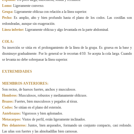
Lomo:
Ligeramente convexo.
Grupa:
Ligeramente oblicua con relación a la línea superior.
Pecho:
Es amplio, alto y bien profundo hasta el plano de los codos. Las costillas son
redondeadas, aunque sin exageración.
Línea inferior:
Ligeramente oblicua y algo levantada en la parte abdominal.
COLA:
Su inserción se sitúa en el prolongamiento de la línea de la grupa. Es gruesa en la base y
disminuye gradualmente. Por lo general se le recortan 4/10. Se acepta la cola larga. Cuando
se levanta no debe sobrepasar la línea superior.
EXTREMIDADES
MIEMBROS ANTERIORES:
Son rectos, de huesos fuertes, anchos y musculosos.
Hombros:
Musculosos, robustos y medianamente oblicuos.
Brazos:
Fuertes, bien musculosos y pegados al tórax.
Codos:
Se sitúan en el plano del esternón.
Antebrazos:
Vigorosos y bien aplomados.
Metacarpos:
Vistos de perfil, están ligeramente inclinados.
Pies delanteros:
Juntos, bien arqueados, formando un conjunto compacto, casi redondo.
Las uñas son fuertes y las almohadillas bien carnosas.