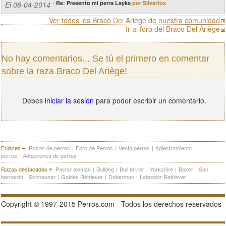
Re: Presento mi perra Layka
por Silverfox
El 08-04-2014
Ver todos los Braco Del Ariège de nuestra comunidad
Ir al foro del Braco Del Ariège
No hay comentarios... Se tú el primero en comentar
sobre la raza Braco Del Ariège!
Debes
iniciar la sesión
para poder escribir un comentario.
Enlaces
Razas de perros
|
Foro de Perros
|
Venta perros
|
Adiestramiento
perros
|
Adopciones de perros
Razas destacadas
Pastor alemán
|
Bulldog
|
Bull terrier
|
Yorkshire
|
Boxer
|
San
bernardo
|
Schnauzer
|
Golden Retriever
|
Doberman
|
Labrador Retriever
Copyright © 1997-2015 Perros.com - Todos los derechos reservados