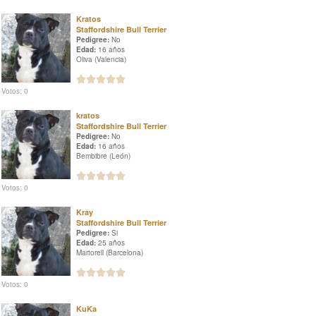
Kratos
Staffordshire Bull Terrier
Pedigree:
No
Edad:
16 años
Oliva (Valencia)
Votos: 0
kratos
Staffordshire Bull Terrier
Pedigree:
No
Edad:
16 años
Bembibre (León)
Votos: 0
Kray
Staffordshire Bull Terrier
Pedigree:
Si
Edad:
25 años
Martorell (Barcelona)
Votos: 0
KuKa