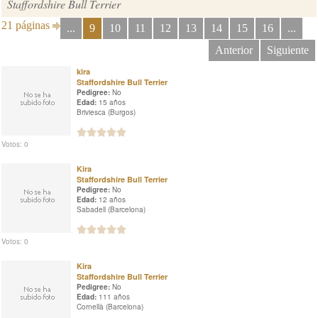
Staffordshire Bull Terrier
21 páginas
...
9
10
11
12
13
14
15
16
...
Anterior
Siguiente
kira
Staffordshire Bull Terrier
Pedigree:
No
Edad:
15 años
Briviesca (Burgos)
Votos: 0
Kira
Staffordshire Bull Terrier
Pedigree:
No
Edad:
12 años
Sabadell (Barcelona)
Votos: 0
Kira
Staffordshire Bull Terrier
Pedigree:
No
Edad:
111 años
Cornellà (Barcelona)