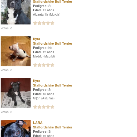
Staffordshire Bull Terrier
Pedigree:
Si
Edad:
15 años
Alcantarilla (Murcia)
Votos: 0
Kyra
Staffordshire Bull Terrier
Pedigree:
No
Edad:
12 años
Madrid (Madrid)
Votos: 0
Kyro
Staffordshire Bull Terrier
Pedigree:
Si
Edad:
16 años
Gijón (Asturias)
Votos: 0
LARA
Staffordshire Bull Terrier
Pedigree:
Si
Edad:
16 años