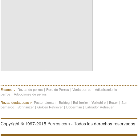
Enlaces
Razas de perros
|
Foro de Perros
|
Venta perros
|
Adiestramiento
perros
|
Adopciones de perros
Razas destacadas
Pastor alemán
|
Bulldog
|
Bull terrier
|
Yorkshire
|
Boxer
|
San
bernardo
|
Schnauzer
|
Golden Retriever
|
Doberman
|
Labrador Retriever
Copyright © 1997-2015 Perros.com - Todos los derechos reservados