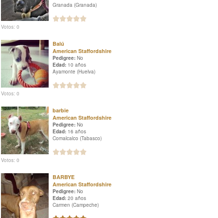
Granada (Granada)
Votos: 0
Balú
American Staffordshire
Pedigree:
No
Edad:
10 años
Ayamonte (Huelva)
Votos: 0
barbie
American Staffordshire
Pedigree:
No
Edad:
16 años
Comalcalco (Tabasco)
Votos: 0
BARBYE
American Staffordshire
Pedigree:
No
Edad:
20 años
Carmen (Campeche)