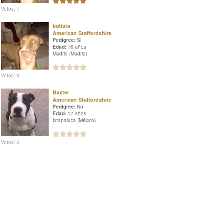
Votos: 1
batista
American Staffordshire
Pedigree:
Si
Edad:
16 años
Madrid (Madrid)
Votos: 0
Baxter
American Staffordshire
Pedigree:
No
Edad:
17 años
Ixtapaluca (México)
Votos: 0