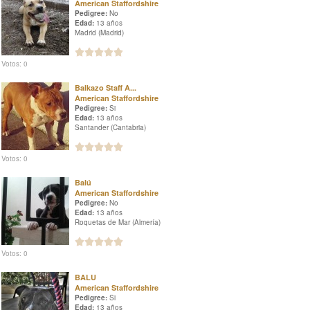
American Staffordshire
Pedigree:
No
Edad:
13 años
Madrid (Madrid)
Votos: 0
Balkazo Staff A...
American Staffordshire
Pedigree:
Si
Edad:
13 años
Santander (Cantabria)
Votos: 0
Balú
American Staffordshire
Pedigree:
No
Edad:
13 años
Roquetas de Mar (Almería)
Votos: 0
BALU
American Staffordshire
Pedigree:
Si
Edad:
13 años