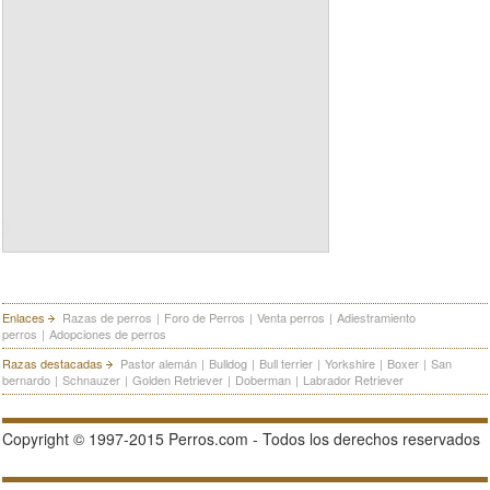
Enlaces
Razas de perros
|
Foro de Perros
|
Venta perros
|
Adiestramiento
perros
|
Adopciones de perros
Razas destacadas
Pastor alemán
|
Bulldog
|
Bull terrier
|
Yorkshire
|
Boxer
|
San
bernardo
|
Schnauzer
|
Golden Retriever
|
Doberman
|
Labrador Retriever
Copyright © 1997-2015 Perros.com - Todos los derechos reservados