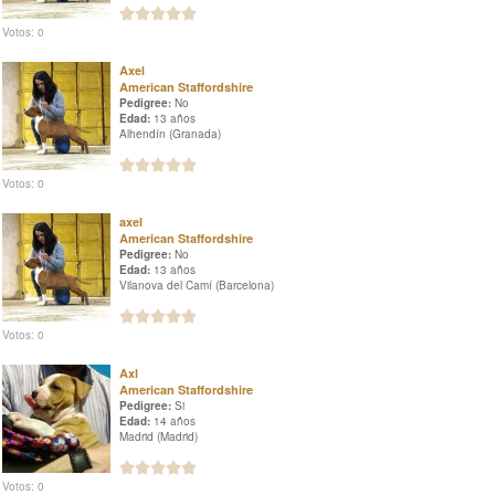
Votos: 0
Axel
American Staffordshire
Pedigree:
No
Edad:
13 años
Alhendín (Granada)
Votos: 0
axel
American Staffordshire
Pedigree:
No
Edad:
13 años
Vilanova del Camí (Barcelona)
Votos: 0
Axl
American Staffordshire
Pedigree:
Si
Edad:
14 años
Madrid (Madrid)
Votos: 0