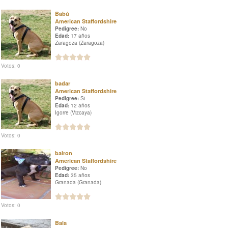
Babú
American Staffordshire
Pedigree:
No
Edad:
17 años
Zaragoza (Zaragoza)
Votos: 0
badar
American Staffordshire
Pedigree:
Si
Edad:
12 años
Igorre (Vizcaya)
Votos: 0
bairon
American Staffordshire
Pedigree:
No
Edad:
35 años
Granada (Granada)
Votos: 0
Bala