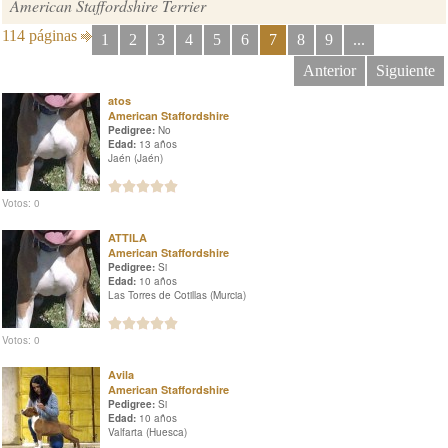
American Staffordshire Terrier
114 páginas
1
2
3
4
5
6
7
8
9
...
Anterior
Siguiente
atos
American Staffordshire
Pedigree:
No
Edad:
13 años
Jaén (Jaén)
Votos: 0
ATTILA
American Staffordshire
Pedigree:
Si
Edad:
10 años
Las Torres de Cotillas (Murcia)
Votos: 0
Avila
American Staffordshire
Pedigree:
Si
Edad:
10 años
Valfarta (Huesca)