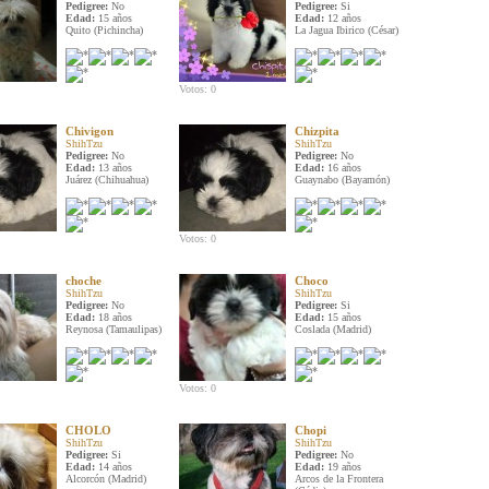
Pedigree:
No
Pedigree:
Si
Edad:
15 años
Edad:
12 años
Quito (Pichincha)
La Jagua Ibirico (César)
Votos: 0
Chivigon
Chizpita
ShihTzu
ShihTzu
Pedigree:
No
Pedigree:
No
Edad:
13 años
Edad:
16 años
Juárez (Chihuahua)
Guaynabo (Bayamón)
Votos: 0
choche
Choco
ShihTzu
ShihTzu
Pedigree:
No
Pedigree:
Si
Edad:
18 años
Edad:
15 años
Reynosa (Tamaulipas)
Coslada (Madrid)
Votos: 0
CHOLO
Chopi
ShihTzu
ShihTzu
Pedigree:
Si
Pedigree:
No
Edad:
14 años
Edad:
19 años
Alcorcón (Madrid)
Arcos de la Frontera