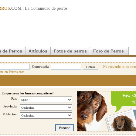
RROS
.COM
| La Comunidad de
perros
!
 de Perros
Artículos
Fotos de perros
Foro de Perros
Contraseña
No recuerdo mi contra
En que zona los buscas compañero?
Pais
Provincia
Población