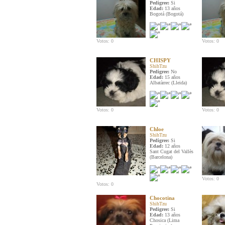
Pedigree:
Si
Edad:
13 años
Bogotá (Bogotá)
Votos: 0
Votos: 0
CHISPY
ShihTzu
Pedigree:
No
Edad:
15 años
Albatàrrec (Lleida)
Votos: 0
Votos: 0
Chloe
ShihTzu
Pedigree:
Si
Edad:
12 años
Sant Cugat del Vallès
(Barcelona)
Votos: 0
Votos: 0
Chocotina
ShihTzu
Pedigree:
Si
Edad:
13 años
Chosica (Lima