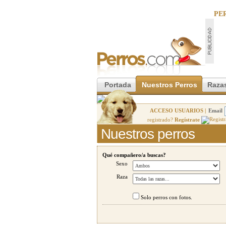
PE
Portada
Nuestros Perros
Razas
ACCESO USUARIOS |
Email
registrado?
Regístrate
Nuestros perros
Qué compañero/a buscas?
Sexo
Raza
Solo perros con fotos.