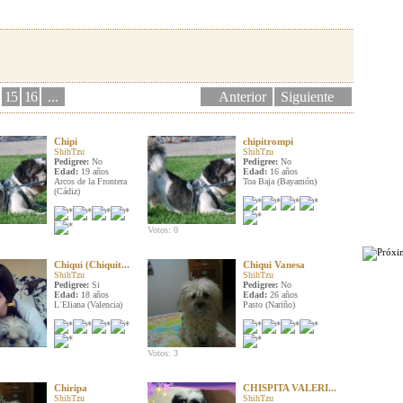
15
16
...
Anterior
Siguiente
Chipi
chipitrompi
ShihTzu
ShihTzu
Pedigree:
No
Pedigree:
No
Edad:
19 años
Edad:
16 años
Arcos de la Frontera
Toa Baja (Bayamón)
(Cádiz)
Votos: 0
Chiqui (Chiquit...
Chiqui Vanesa
ShihTzu
ShihTzu
Pedigree:
Si
Pedigree:
No
Edad:
18 años
Edad:
26 años
LʿEliana (Valencia)
Pasto (Nariño)
Votos: 3
Chiripa
CHISPITA VALERI...
ShihTzu
ShihTzu