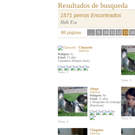
Resultados de busqueda
1571 perros Encontrados
Shih Tzu
88 páginas
...
9
10
11
12
13
14
Chimuelo
ShihTzu
Pedigree:
Si
Edad:
13 años
Chacabuco (Buenos Aires)
Votos: 0
Votos: 0
chiqui
ShihTzu
Pedigree:
No
Edad:
21 años
LʿHospitalet de Llobregat
(Barcelona)
Votos: 0
Votos: 0
Chiquitin
ShihTzu