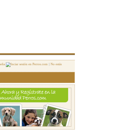
seña
|
No estás