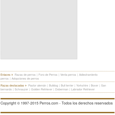
Enlaces
Razas de perros
|
Foro de Perros
|
Venta perros
|
Adiestramiento
perros
|
Adopciones de perros
Razas destacadas
Pastor alemán
|
Bulldog
|
Bull terrier
|
Yorkshire
|
Boxer
|
San
bernardo
|
Schnauzer
|
Golden Retriever
|
Doberman
|
Labrador Retriever
Copyright © 1997-2015 Perros.com - Todos los derechos reservados