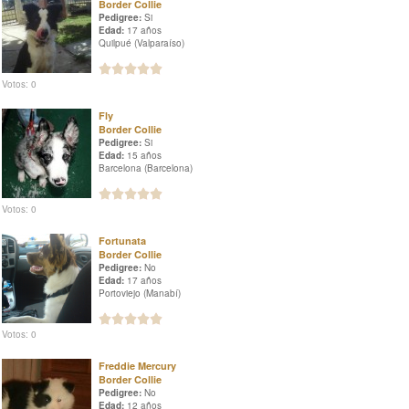
Border Collie
Pedigree:
Si
Edad:
17 años
Quilpué (Valparaíso)
Votos: 0
Fly
Border Collie
Pedigree:
Si
Edad:
15 años
Barcelona (Barcelona)
Votos: 0
Fortunata
Border Collie
Pedigree:
No
Edad:
17 años
Portoviejo (Manabí)
Votos: 0
Freddie Mercury
Border Collie
Pedigree:
No
Edad:
12 años