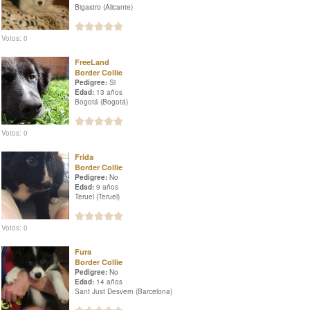
Bigastro (Alicante)
Votos: 0
FreeLand
Border Collie
Pedigree:
Si
Edad:
13 años
Bogotá (Bogotá)
Votos: 0
Frida
Border Collie
Pedigree:
No
Edad:
9 años
Teruel (Teruel)
Votos: 0
Fura
Border Collie
Pedigree:
No
Edad:
14 años
Sant Just Desvern (Barcelona)