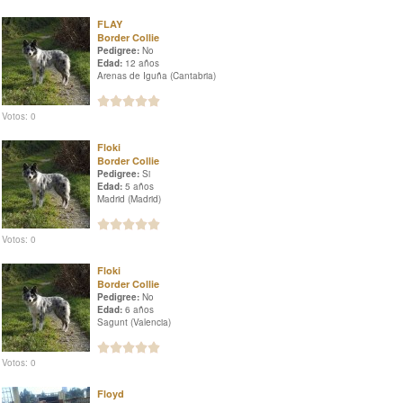
FLAY
Border Collie
Pedigree:
No
Edad:
12 años
Arenas de Iguña (Cantabria)
Votos: 0
Floki
Border Collie
Pedigree:
Si
Edad:
5 años
Madrid (Madrid)
Votos: 0
Floki
Border Collie
Pedigree:
No
Edad:
6 años
Sagunt (Valencia)
Votos: 0
Floyd