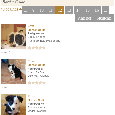
Border Collie
40 páginas
...
9
10
11
12
13
14
15
16
...
Anterior
Siguiente
Enya
Border Collie
Pedigree:
No
Edad:
17 años
Punta del Este (Maldonado)
Votos: 0
Enya
Border Collie
Pedigree:
Si
Edad:
7 años
Valencia (Valencia)
Votos: 0
Enzo
Border Collie
Pedigree:
No
Edad:
12 años
Madrid (Madrid)