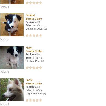
Votos: 0
Everest
Border Collie
Pedigree:
Si
Edad:
10 años
Mutxamel (Alicante)
Votos: 0
Fawn
Border Collie
Pedigree:
No
Edad:
11 años
Cholula (Puebla)
Votos: 0
Fenix
Border Collie
Pedigree:
Si
Edad:
15 años
Logroño (La Rioja)
Votos: 0