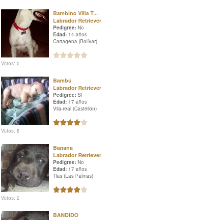
Bambino Villa T...
Labrador Retriever
Pedigree:
No
Edad:
14 años
Cartagena (Bolívar)
Votos: 0
Bambú
Labrador Retriever
Pedigree:
Si
Edad:
17 años
Vila-real (Castellón)
Votos: 8
Banana
Labrador Retriever
Pedigree:
No
Edad:
17 años
Tias (Las Palmas)
Votos: 2
BANDIDO