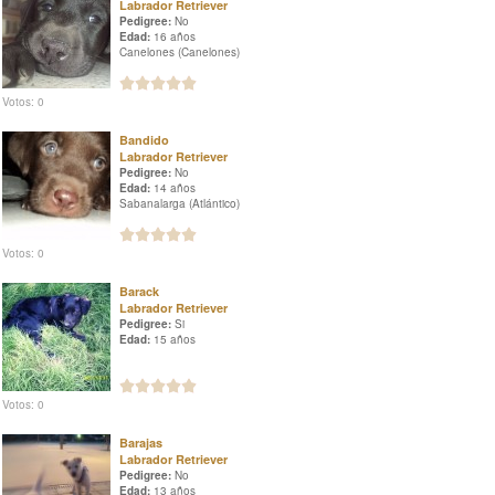
Labrador Retriever
Pedigree:
No
Edad:
16 años
Canelones (Canelones)
Votos: 0
Bandido
Labrador Retriever
Pedigree:
No
Edad:
14 años
Sabanalarga (Atlántico)
Votos: 0
Barack
Labrador Retriever
Pedigree:
Si
Edad:
15 años
Votos: 0
Barajas
Labrador Retriever
Pedigree:
No
Edad:
13 años