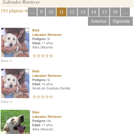
Labrador Retriever
193 páginas
...
9
10
11
12
13
14
15
16
...
Anterior
Siguiente
Balú
Labrador Retriever
Pedigree:
Si
Edad:
17 años
Altea (Alicante)
Votos: 0
Balú
Labrador Retriever
Pedigree:
Si
Edad:
16 años
Alcalá de Guadaira (Sevilla)
Votos: 0
Balu
Labrador Retriever
Pedigree:
No
Edad:
17 años
Altea (Alicante)