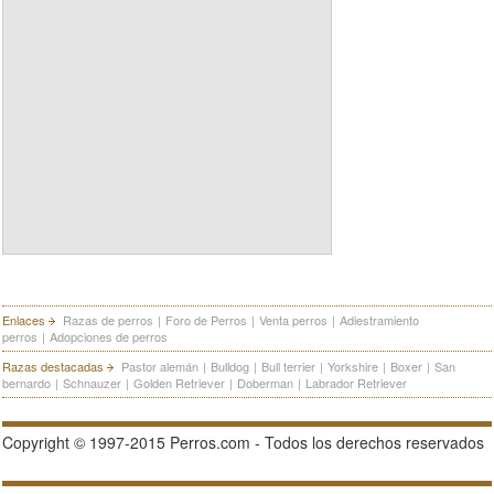
Enlaces
Razas de perros
|
Foro de Perros
|
Venta perros
|
Adiestramiento
perros
|
Adopciones de perros
Razas destacadas
Pastor alemán
|
Bulldog
|
Bull terrier
|
Yorkshire
|
Boxer
|
San
bernardo
|
Schnauzer
|
Golden Retriever
|
Doberman
|
Labrador Retriever
Copyright © 1997-2015 Perros.com - Todos los derechos reservados