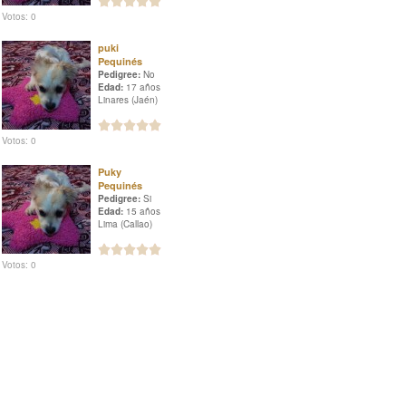
Votos: 0
puki
Pequinés
Pedigree:
No
Edad:
17 años
Linares (Jaén)
Votos: 0
Puky
Pequinés
Pedigree:
Si
Edad:
15 años
Lima (Callao)
Votos: 0