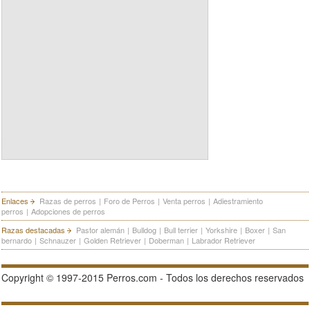
Enlaces
Razas de perros
|
Foro de Perros
|
Venta perros
|
Adiestramiento
perros
|
Adopciones de perros
Razas destacadas
Pastor alemán
|
Bulldog
|
Bull terrier
|
Yorkshire
|
Boxer
|
San
bernardo
|
Schnauzer
|
Golden Retriever
|
Doberman
|
Labrador Retriever
Copyright © 1997-2015 Perros.com - Todos los derechos reservados