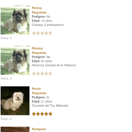
Pinina
Pequinés
Pedigree:
No
Edad:
15 años
Chiclayo (Lambayeque)
Votos: 0
Pintica
Pequinés
Pedigree:
No
Edad:
20 años
Havanna (Ciudad de la Habana)
Votos: 0
Pochi
Pequinés
Pedigree:
Si
Edad:
21 años
Ocumare del Tuy (Miranda)
Votos: 2
Pompom