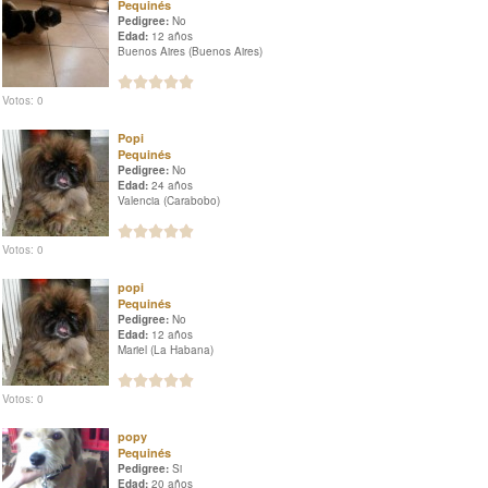
Pequinés
Pedigree:
No
Edad:
12 años
Buenos Aires (Buenos Aires)
Votos: 0
Popi
Pequinés
Pedigree:
No
Edad:
24 años
Valencia (Carabobo)
Votos: 0
popi
Pequinés
Pedigree:
No
Edad:
12 años
Mariel (La Habana)
Votos: 0
popy
Pequinés
Pedigree:
Si
Edad:
20 años