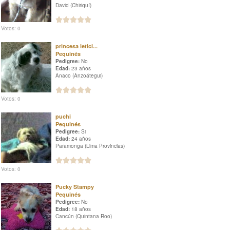
David (Chiriquí)
Votos: 0
princesa letici...
Pequinés
Pedigree:
No
Edad:
23 años
Anaco (Anzoátegui)
Votos: 0
puchi
Pequinés
Pedigree:
Si
Edad:
24 años
Paramonga (Lima Provincias)
Votos: 0
Pucky Stampy
Pequinés
Pedigree:
No
Edad:
18 años
Cancún (Quintana Roo)