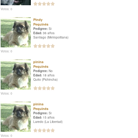
Votos: 0
Pindy
Pequinés
Pedigree:
Si
Edad:
36 años
Santiago (Metropolitana)
Votos: 0
pinina
Pequinés
Pedigree:
No
Edad:
18 años
Quito (Pichincha)
Votos: 0
pinina
Pequinés
Pedigree:
Si
Edad:
15 años
Laredo (La Libertad)
Votos: 0