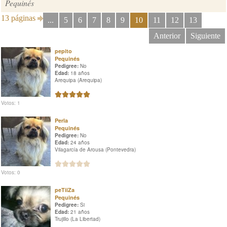
Pequinés
13 páginas
...
5
6
7
8
9
10
11
12
13
Anterior
Siguiente
pepito
Pequinés
Pedigree:
No
Edad:
18 años
Arequipa (Arequipa)
Votos: 1
Perla
Pequinés
Pedigree:
No
Edad:
24 años
Vilagarcía de Arousa (Pontevedra)
Votos: 0
peTiiZa
Pequinés
Pedigree:
Si
Edad:
21 años
Trujillo (La Libertad)