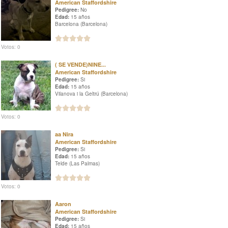
American Staffordshire
Pedigree:
No
Edad:
15 años
Barcelona (Barcelona)
Votos: 0
( SE VENDE)NINE...
American Staffordshire
Pedigree:
Si
Edad:
15 años
Vilanova i la Geltrú (Barcelona)
Votos: 0
aa Nira
American Staffordshire
Pedigree:
Si
Edad:
15 años
Telde (Las Palmas)
Votos: 0
Aaron
American Staffordshire
Pedigree:
Si
Edad:
15 años