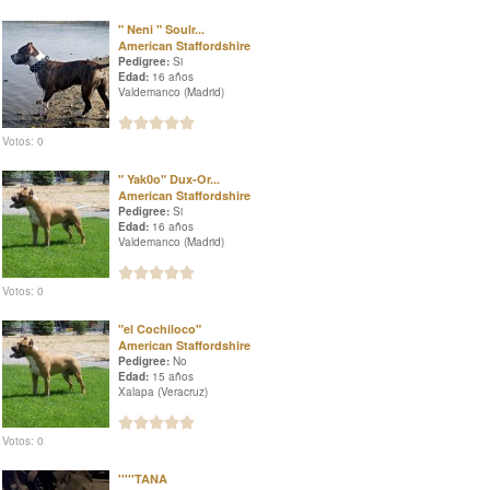
" Neni " Soulr...
American Staffordshire
Pedigree:
Si
Edad:
16 años
Valdemanco (Madrid)
Votos: 0
" Yak0o" Dux-Or...
American Staffordshire
Pedigree:
Si
Edad:
16 años
Valdemanco (Madrid)
Votos: 0
"el Cochiloco"
American Staffordshire
Pedigree:
No
Edad:
15 años
Xalapa (Veracruz)
Votos: 0
'''''TANA