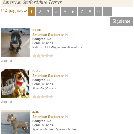
American Staffordshire Terrier
114 páginas
1
2
3
4
5
6
7
8
9
...
Siguiente
BLUE
American Staffordshire
Pedigree:
No
Edad:
10 años
Palau-solità i Plegamans (Barcelona)
Votos: 0
Embor
American Staffordshire
Pedigree:
Si
Edad:
16 años
Abadiño (Vizcaya)
Votos: 0
Jolly
American Staffordshire
Pedigree:
No
Edad:
16 años
Aguascalientes (Aguascalientes)