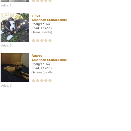
Votos: 0
africa
American Staffordshire
Pedigree:
No
Edad:
15 años
Osuna (Sevilla)
Votos: 0
Agares
American Staffordshire
Pedigree:
No
Edad:
12 años
Gerena (Sevilla)
Votos: 0