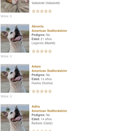
Valladolid (Valladolid)
Votos: 0
Abneris
American Staffordshire
Pedigree:
No
Edad:
21 años
Leganés (Madrid)
Votos: 0
Adara
American Staffordshire
Pedigree:
No
Edad:
13 años
Huelva (Huelva)
Votos: 0
Adha
American Staffordshire
Pedigree:
No
Edad:
14 años
Barbate (Cádiz)