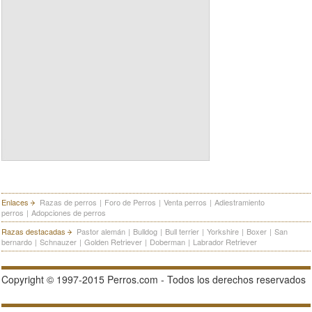
Enlaces
Razas de perros
|
Foro de Perros
|
Venta perros
|
Adiestramiento
perros
|
Adopciones de perros
Razas destacadas
Pastor alemán
|
Bulldog
|
Bull terrier
|
Yorkshire
|
Boxer
|
San
bernardo
|
Schnauzer
|
Golden Retriever
|
Doberman
|
Labrador Retriever
Copyright © 1997-2015 Perros.com - Todos los derechos reservados