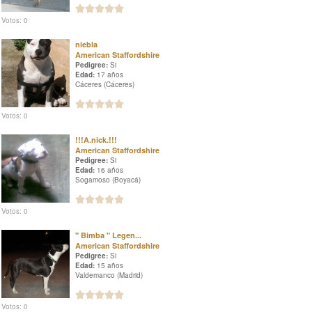
Votos: 0
niebla
American Staffordshire
Pedigree:
Si
Edad:
17 años
Cáceres (Cáceres)
Votos: 0
!!!A.nick.!!!
American Staffordshire
Pedigree:
Si
Edad:
16 años
Sogamoso (Boyacá)
Votos: 0
" Bimba " Legen...
American Staffordshire
Pedigree:
Si
Edad:
15 años
Valdemanco (Madrid)
Votos: 0