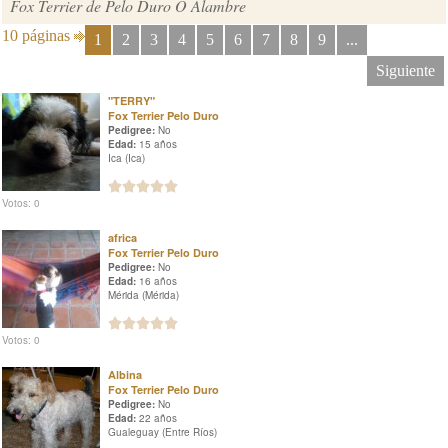
Fox Terrier de Pelo Duro O Alambre
10 páginas
1
2
3
4
5
6
7
8
9
...
Siguiente
"TERRY"
Fox Terrier Pelo Duro
Pedigree:
No
Edad:
15 años
Ica (Ica)
Votos: 0
africa
Fox Terrier Pelo Duro
Pedigree:
No
Edad:
16 años
Mérida (Mérida)
Votos: 0
Albina
Fox Terrier Pelo Duro
Pedigree:
No
Edad:
22 años
Gualeguay (Entre Ríos)