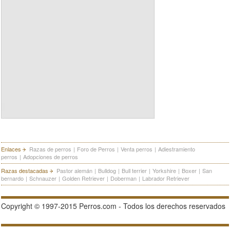
Enlaces
Razas de perros
|
Foro de Perros
|
Venta perros
|
Adiestramiento
perros
|
Adopciones de perros
Razas destacadas
Pastor alemán
|
Bulldog
|
Bull terrier
|
Yorkshire
|
Boxer
|
San
bernardo
|
Schnauzer
|
Golden Retriever
|
Doberman
|
Labrador Retriever
Copyright © 1997-2015 Perros.com - Todos los derechos reservados