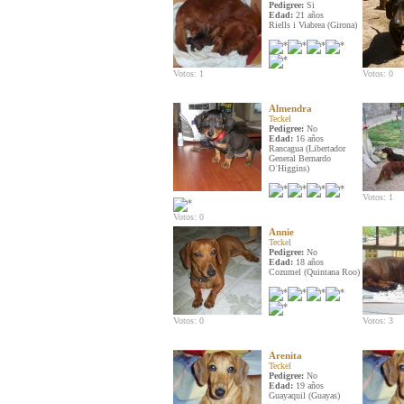
Pedigree:
Si
Edad:
21 años
Riells i Viabrea (Girona)
Votos: 1
Votos: 0
Almendra
Teckel
Pedigree:
No
Edad:
16 años
Rancagua (Libertador
General Bernardo
OʿHiggins)
Votos: 1
Votos: 0
Annie
Teckel
Pedigree:
No
Edad:
18 años
Cozumel (Quintana Roo)
Votos: 0
Votos: 3
Arenita
Teckel
Pedigree:
No
Edad:
19 años
Guayaquil (Guayas)