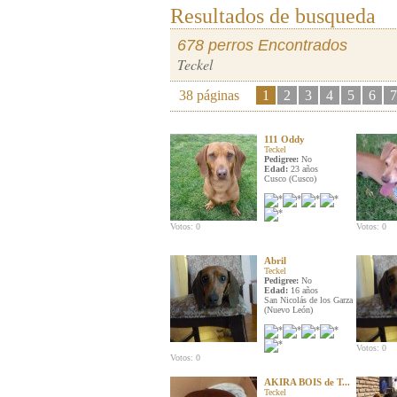
Resultados de busqueda
678 perros Encontrados
Teckel
38 páginas
1
2
3
4
5
6
7
111 Oddy
Teckel
Pedigree:
No
Edad:
23 años
Cusco (Cusco)
Votos: 0
Votos: 0
Abril
Teckel
Pedigree:
No
Edad:
16 años
San Nicolás de los Garza
(Nuevo León)
Votos: 0
Votos: 0
AKIRA BOIS de T...
Teckel