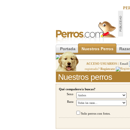
PE
Portada
Nuestros Perros
Razas
ACCESO USUARIOS |
Email
registrado?
Regístrate
Nuestros perros
Qué compañero/a buscas?
Sexo
Raza
Solo perros con fotos.