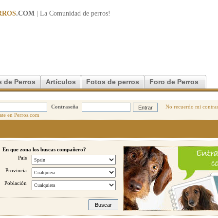
RROS
.COM
| La Comunidad de
perros
!
 de Perros
Artículos
Fotos de perros
Foro de Perros
Contraseña
No recuerdo mi contra
En que zona los buscas compañero?
Pais
Provincia
Población