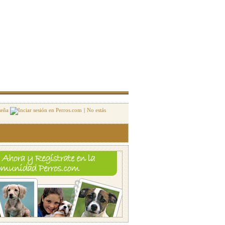
seña
|
No estás