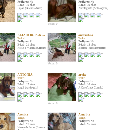
Pedigree:
No
Pedigree:
No
Edad:
19 años
Edad:
19 años
Luján (Buenos Aires)
Antofagasta (Antofagasta)
Votos: 0
ALTAIR BOIS de ...
andrushka
Teckel
Teckel
Pedigree:
Si
Pedigree:
No
Edad:
21 años
Edad:
13 años
Riells i Viabrea (Girona)
Boston (Massachusetts)
Votos: 0
ANTONIA
archy
Teckel
Teckel
Pedigree:
No
Pedigree:
Si
Edad:
17 años
Edad:
16 años
Itagüí (Antioquia)
A Coruña (A Coruña)
Votos: 0
Arenita
Arnolita
Teckel
Teckel
Pedigree:
No
Pedigree:
No
Edad:
17 años
Edad:
15 años
Nueve de Julio (Buenos