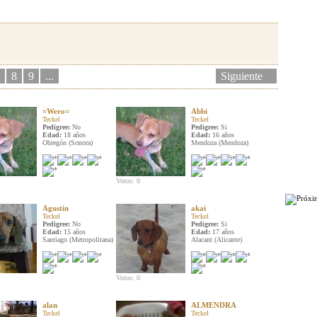
8
9
...
Siguiente
=Wero=
Abbi
Teckel
Teckel
Pedigree:
No
Pedigree:
Si
Edad:
18 años
Edad:
16 años
Obregón (Sonora)
Mendoza (Mendoza)
Votos: 0
Agustin
akai
Teckel
Teckel
Pedigree:
No
Pedigree:
Si
Edad:
15 años
Edad:
17 años
Santiago (Metropolitana)
Alacant (Alicante)
Votos: 0
alan
ALMENDRA
Teckel
Teckel