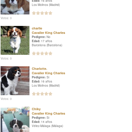
Edad:
16 años
Los Molinos (Madrid)
Votos: 0
charlie
Cavalier King Charles
Pedigree:
No
Edad:
17 años
Barcelona (Barcelona)
Votos: 0
Charlotte.
Cavalier King Charles
Pedigree:
Si
Edad:
16 años
Los Molinos (Madrid)
Votos: 0
Chiky
Cavalier King Charles
Pedigree:
Si
Edad:
14 años
Vélez-Málaga (Málaga)