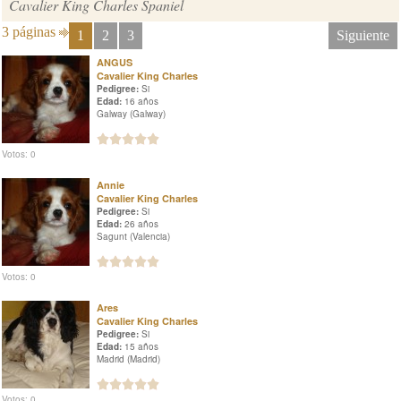
Cavalier King Charles Spaniel
3 páginas
1
2
3
Siguiente
ANGUS
Cavalier King Charles
Pedigree:
Si
Edad:
16 años
Galway (Galway)
Votos: 0
Annie
Cavalier King Charles
Pedigree:
Si
Edad:
26 años
Sagunt (Valencia)
Votos: 0
Ares
Cavalier King Charles
Pedigree:
Si
Edad:
15 años
Madrid (Madrid)
Votos: 0