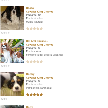
Becca
Cavalier King Charles
Pedigree:
No
Edad:
16 años
Murcia (Murcia)
Votos: 0
Bel Ami Cavalie...
Cavalier King Charles
Pedigree:
Si
Edad:
8 años
Formentera del Segura (Alicante)
Votos: 0
Bobby
Cavalier King Charles
Pedigree:
Si
Edad:
17 años
Pampaneira (Granada)
Votos: 1
Boby