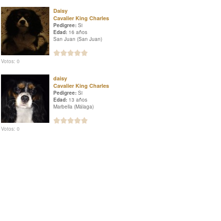
Daisy
Cavalier King Charles
Pedigree:
Si
Edad:
16 años
San Juan (San Juan)
Votos: 0
daisy
Cavalier King Charles
Pedigree:
Si
Edad:
13 años
Marbella (Málaga)
Votos: 0