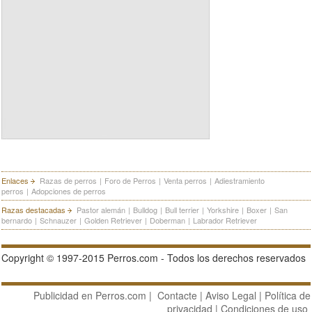
Enlaces
Razas de perros
|
Foro de Perros
|
Venta perros
|
Adiestramiento
perros
|
Adopciones de perros
Razas destacadas
Pastor alemán
|
Bulldog
|
Bull terrier
|
Yorkshire
|
Boxer
|
San
bernardo
|
Schnauzer
|
Golden Retriever
|
Doberman
|
Labrador Retriever
Copyright © 1997-2015 Perros.com - Todos los derechos reservados
Publicidad en Perros.com
|
Contacte
|
Aviso Legal
|
Política de
privacidad
|
Condiciones de uso