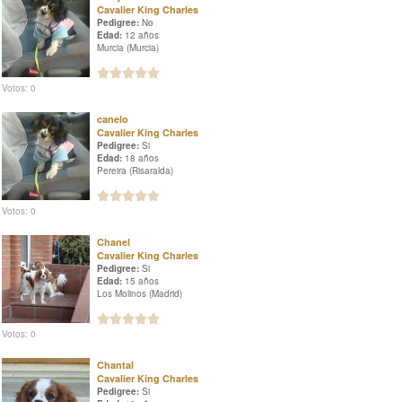
Cavalier King Charles
Pedigree:
No
Edad:
12 años
Murcia (Murcia)
Votos: 0
canelo
Cavalier King Charles
Pedigree:
Si
Edad:
18 años
Pereira (Risaralda)
Votos: 0
Chanel
Cavalier King Charles
Pedigree:
Si
Edad:
15 años
Los Molinos (Madrid)
Votos: 0
Chantal
Cavalier King Charles
Pedigree:
Si