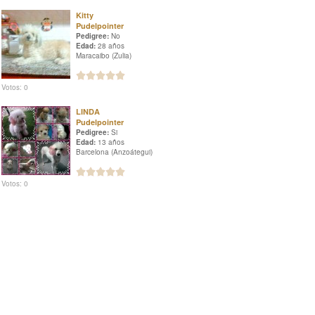
Kitty
Pudelpointer
Pedigree:
No
Edad:
28 años
Maracaibo (Zulia)
Votos: 0
LINDA
Pudelpointer
Pedigree:
Si
Edad:
13 años
Barcelona (Anzoátegui)
Votos: 0