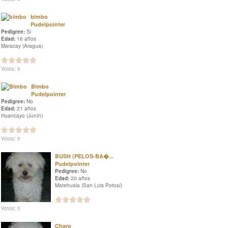
bimbo
Pudelpointer
Pedigree:
Si
Edad:
16 años
Maracay (Aragua)
Votos: 0
Bimbo
Pudelpointer
Pedigree:
No
Edad:
21 años
Huancayo (Junín)
Votos: 0
BUSH (PELOS-BA�...
Pudelpointer
Pedigree:
No
Edad:
20 años
Matehuala (San Luis Potosí)
Votos: 0
Charo