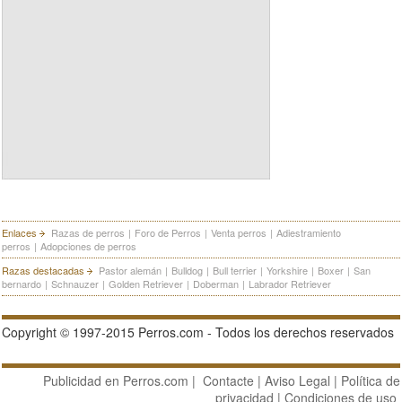
Enlaces
Razas de perros
|
Foro de Perros
|
Venta perros
|
Adiestramiento
perros
|
Adopciones de perros
Razas destacadas
Pastor alemán
|
Bulldog
|
Bull terrier
|
Yorkshire
|
Boxer
|
San
bernardo
|
Schnauzer
|
Golden Retriever
|
Doberman
|
Labrador Retriever
Copyright © 1997-2015 Perros.com - Todos los derechos reservados
Publicidad en Perros.com
|
Contacte
|
Aviso Legal
|
Política de
privacidad
|
Condiciones de uso