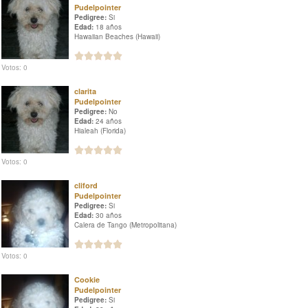
Pudelpointer
Pedigree:
Si
Edad:
18 años
Hawaiian Beaches (Hawaii)
Votos: 0
clarita
Pudelpointer
Pedigree:
No
Edad:
24 años
Hialeah (Florida)
Votos: 0
cliford
Pudelpointer
Pedigree:
Si
Edad:
30 años
Calera de Tango (Metropolitana)
Votos: 0
Cookie
Pudelpointer
Pedigree:
Si