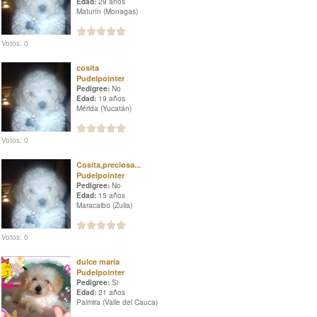
Edad:
29 años
Maturín (Monagas)
Votos: 0
cosita
Pudelpointer
Pedigree:
No
Edad:
19 años
Mérida (Yucatán)
Votos: 0
Cosita,preciosa...
Pudelpointer
Pedigree:
No
Edad:
15 años
Maracaibo (Zulia)
Votos: 0
dulce maria
Pudelpointer
Pedigree:
Si
Edad:
21 años
Palmira (Valle del Cauca)