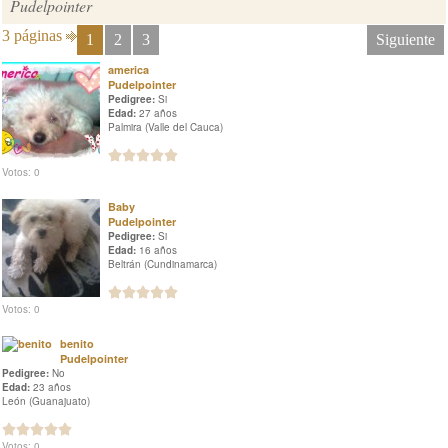
Pudelpointer
3 páginas
1
2
3
Siguiente
america
Pudelpointer
Pedigree:
Si
Edad:
27 años
Palmira (Valle del Cauca)
Votos: 0
Baby
Pudelpointer
Pedigree:
Si
Edad:
16 años
Beltrán (Cundinamarca)
Votos: 0
benito
Pudelpointer
Pedigree:
No
Edad:
23 años
León (Guanajuato)
Votos: 0