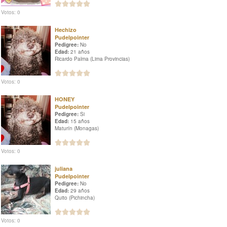
Votos: 0
Hechizo
Pudelpointer
Pedigree:
No
Edad:
21 años
Ricardo Palma (Lima Provincias)
Votos: 0
HONEY
Pudelpointer
Pedigree:
Si
Edad:
15 años
Maturín (Monagas)
Votos: 0
juliana
Pudelpointer
Pedigree:
No
Edad:
29 años
Quito (Pichincha)
Votos: 0