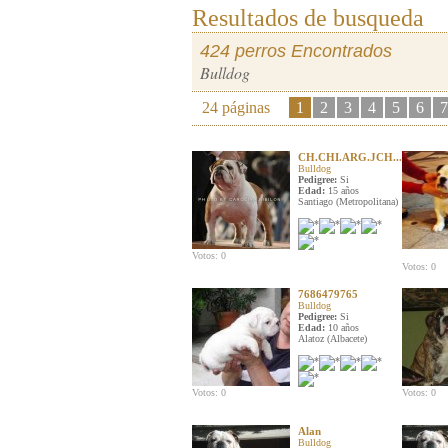
Resultados de busqueda
424 perros Encontrados
Bulldog
24 páginas
1
2
3
4
5
6
7
CH.CHI.ARG.JCH...
Bulldog
Pedigree:
Si
Edad:
15 años
Santiago (Metropolitana)
Votos: 0
Votos: 0
7686479765
Bulldog
Pedigree:
Si
Edad:
10 años
Alatoz (Albacete)
Votos: 0
Votos: 0
Alan
Bulldog