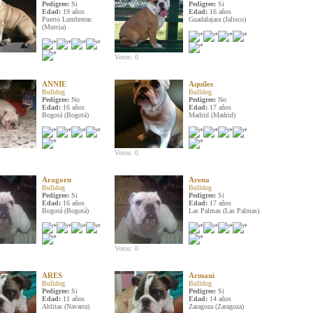
Pedigree:
Si
Pedigree:
Si
Edad:
19 años
Edad:
16 años
Puerto Lumbreras
Guadalajara (Jalisco)
(Murcia)
Votos: 0
ANNIE
Aquiles
Bulldog
Bulldog
Pedigree:
No
Pedigree:
No
Edad:
16 años
Edad:
17 años
Bogotá (Bogotá)
Madrid (Madrid)
Votos: 0
Aragorn
Arena
Bulldog
Bulldog
Pedigree:
Si
Pedigree:
Si
Edad:
16 años
Edad:
17 años
Bogotá (Bogotá)
Las Palmas (Las Palmas)
Votos: 0
ARES
Armani
Bulldog
Bulldog
Pedigree:
Si
Pedigree:
Si
Edad:
11 años
Edad:
14 años
Ablitas (Navarra)
Zaragoza (Zaragoza)