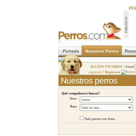
PE
Portada
Nuestros Perros
Razas
ACCESO USUARIOS |
Email
registrado?
Regístrate
Nuestros perros
Qué compañero/a buscas?
Sexo
Raza
Solo perros con fotos.