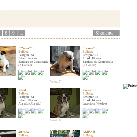
8
9
...
Siguiente
""Sara""
"Bruce"
Bulldog
Bulldog
Pedigree:
Si
Pedigree:
Si
Edad:
14 años
Edad:
18 años
Santiago de Compostela
Santiago de Compostela
(A Coruña)
(A Coruña)
Votos: 7
Abril
akenaton
Bulldog
Bulldog
Pedigree:
Si
Pedigree:
Si
Edad:
18 años
Edad:
14 años
Alajuela (Alajuela)
Ixtapaluca (México)
Votos: 0
alfredo
AMBAR
Bulldog
Bulldog