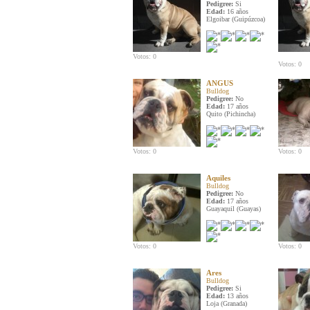
Pedigree:
Si
Edad:
16 años
Elgoibar (Guipúzcoa)
Votos: 0
Votos: 0
ANGUS
Bulldog
Pedigree:
No
Edad:
17 años
Quito (Pichincha)
Votos: 0
Votos: 0
Aquiles
Bulldog
Pedigree:
No
Edad:
17 años
Guayaquil (Guayas)
Votos: 0
Votos: 0
Ares
Bulldog
Pedigree:
Si
Edad:
13 años
Loja (Granada)