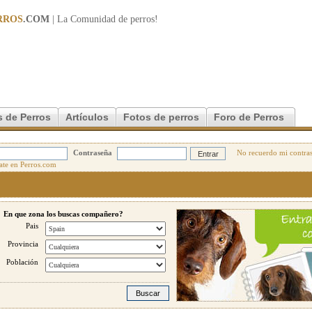
RROS
.COM
| La Comunidad de
perros
!
 de Perros
Artículos
Fotos de perros
Foro de Perros
Contraseña
No recuerdo mi contra
En que zona los buscas compañero?
Pais
Provincia
Población