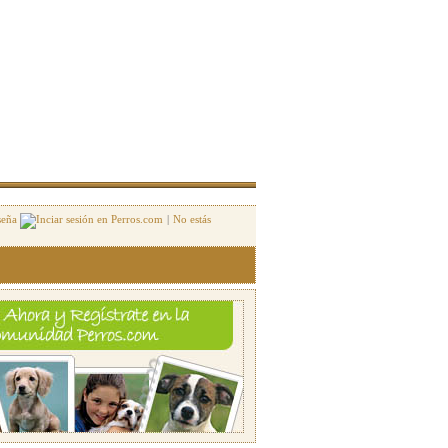
seña
|
No estás