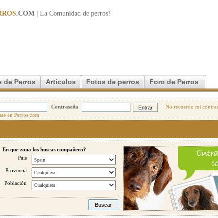
RROS
.COM
| La Comunidad de
perros
!
 de Perros
Artículos
Fotos de perros
Foro de Perros
Contraseña
No recuerdo mi contra
En que zona los buscas compañero?
Pais
Provincia
Población