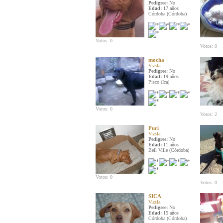
Pedigree:
No
Edad:
17 años
Córdoba (Córdoba)
Votos: 0
Votos: 0
mocha
Vizsla
Pedigree:
No
Edad:
19 años
Pisco (Ica)
Votos: 0
Votos: 2
Puri
Vizsla
Pedigree:
No
Edad:
11 años
Bell Ville (Córdoba)
Votos: 0
Votos: 0
SICA
Vizsla
Pedigree:
No
Edad:
15 años
Córdoba (Córdoba)