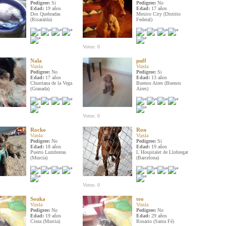
Pedigree:
Si
Pedigree:
No
Edad:
19 años
Edad:
17 años
Dos Quebradas
Mexico City (Distrito
(Risaralda)
Federal)
Votos: 0
Nala
puff
Vizsla
Vizsla
Pedigree:
No
Pedigree:
Si
Edad:
17 años
Edad:
13 años
Churriana de la Vega
Buenos Aires (Buenos
(Granada)
Aires)
Votos: 0
Rocko
Ron
Vizsla
Vizsla
Pedigree:
No
Pedigree:
Si
Edad:
18 años
Edad:
19 años
Puerto Lumbreras
LʿHospitalet de Llobregat
(Murcia)
(Barcelona)
Votos: 0
Souka
teo
Vizsla
Vizsla
Pedigree:
No
Pedigree:
No
Edad:
19 años
Edad:
29 años
Cieza (Murcia)
Rosario (Santa Fé)