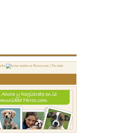
seña
|
No estás