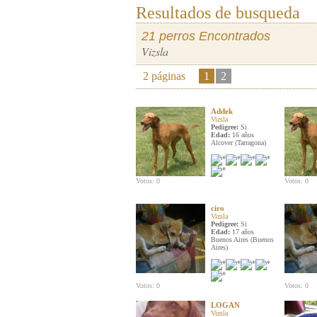
Resultados de busqueda
21 perros Encontrados
Vizsla
2 páginas
1
2
Addek
Vizsla
Pedigree:
Si
Edad:
16 años
Alcover (Tarragona)
Votos: 0
Votos: 0
ciro
Vizsla
Pedigree:
Si
Edad:
17 años
Buenos Aires (Buenos
Aires)
Votos: 0
Votos: 0
LOGAN
Vizsla