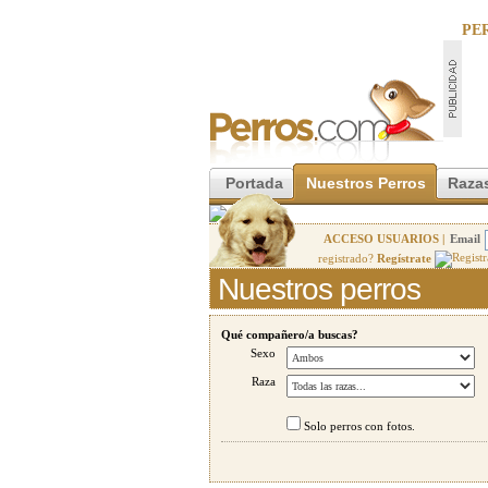
PE
Portada
Nuestros Perros
Razas
ACCESO USUARIOS |
Email
registrado?
Regístrate
Nuestros perros
Qué compañero/a buscas?
Sexo
Raza
Solo perros con fotos.