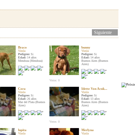
Siguiente
Braco
bunny
Vizsla
Vizsla
Pedigree:
Si
Pedigree:
Si
Edad:
14 años
Edad:
14 años
Mendoza (Mendoza)
Buenos Aires (Buenos
Aires)
Votos: 0
Cora
Idette Von Acuk...
Vizsla
Vizsla
Pedigree:
Si
Pedigree:
Si
Edad:
26 años
Edad:
13 años
Mar del Plata (Buenos
Buenos Aires (Buenos
Aires)
Aires)
Votos: 0
lupita
Merlyna
Vizsla
Vizsla