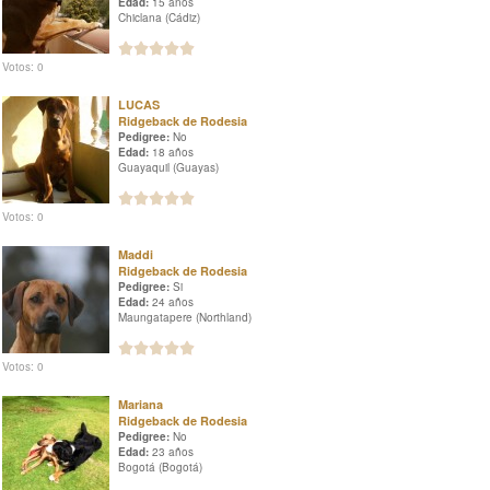
Edad:
15 años
Chiclana (Cádiz)
Votos: 0
LUCAS
Ridgeback de Rodesia
Pedigree:
No
Edad:
18 años
Guayaquil (Guayas)
Votos: 0
Maddi
Ridgeback de Rodesia
Pedigree:
Si
Edad:
24 años
Maungatapere (Northland)
Votos: 0
Mariana
Ridgeback de Rodesia
Pedigree:
No
Edad:
23 años
Bogotá (Bogotá)