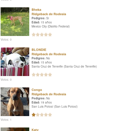
Bheka
Ridgeback de Rodesia
Pedigree:
Si
Edad:
15 años
Mexico City (Distrito Federal)
Votos: 0
BLONDIE
Ridgeback de Rodesia
Pedigree:
No
Edad:
15 años
Santa Cruz de Tenerife (Santa Cruz de Tenerife)
Votos: 0
Congo
Ridgeback de Rodesia
Pedigree:
No
Edad:
19 años
San Luis Potosí (San Luis Potosí)
Votos: 1
Katy