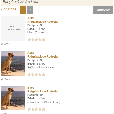
Ridgeback de Rodesia
2 páginas
1
2
Siguiente
Aikar
Ridgeback de Rodesia
Pedigree:
Si
Edad:
13 años
Mixco (Guatemala)
Votos: 0
Ásad
Ridgeback de Rodesia
Pedigree:
Si
Edad:
16 años
Agüimes (Las Palmas)
Votos: 0
Baco
Ridgeback de Rodesia
Pedigree:
No
Edad:
14 años
Garza García (Nuevo León)
Votos: 0