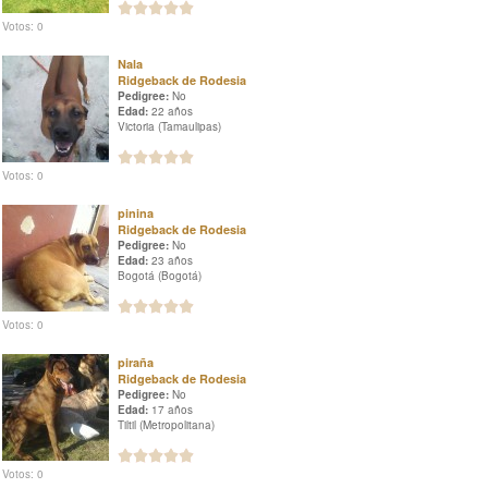
Votos: 0
Nala
Ridgeback de Rodesia
Pedigree:
No
Edad:
22 años
Victoria (Tamaulipas)
Votos: 0
pinina
Ridgeback de Rodesia
Pedigree:
No
Edad:
23 años
Bogotá (Bogotá)
Votos: 0
piraña
Ridgeback de Rodesia
Pedigree:
No
Edad:
17 años
Tiltil (Metropolitana)
Votos: 0