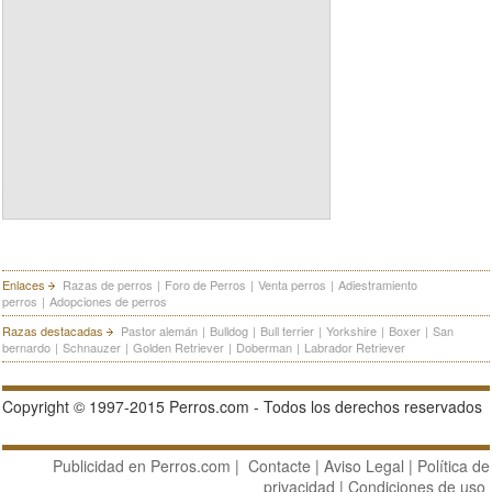
Enlaces
Razas de perros
|
Foro de Perros
|
Venta perros
|
Adiestramiento
perros
|
Adopciones de perros
Razas destacadas
Pastor alemán
|
Bulldog
|
Bull terrier
|
Yorkshire
|
Boxer
|
San
bernardo
|
Schnauzer
|
Golden Retriever
|
Doberman
|
Labrador Retriever
Copyright © 1997-2015 Perros.com - Todos los derechos reservados
Publicidad en Perros.com
|
Contacte
|
Aviso Legal
|
Política de
privacidad
|
Condiciones de uso