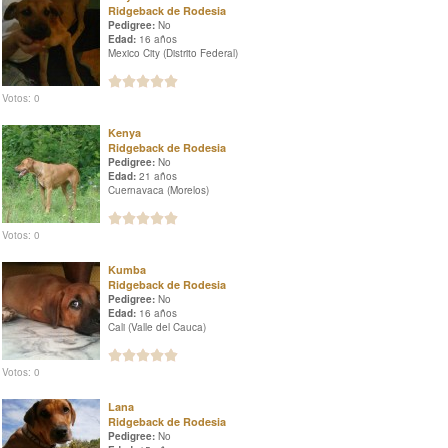
Ridgeback de Rodesia
Pedigree:
No
Edad:
16 años
Mexico City (Distrito Federal)
Votos: 0
Kenya
Ridgeback de Rodesia
Pedigree:
No
Edad:
21 años
Cuernavaca (Morelos)
Votos: 0
Kumba
Ridgeback de Rodesia
Pedigree:
No
Edad:
16 años
Cali (Valle del Cauca)
Votos: 0
Lana
Ridgeback de Rodesia
Pedigree:
No