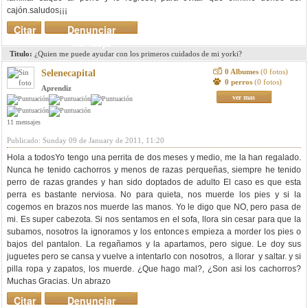
cajón.saludos¡¡¡
Citar
Denunciar
mensaje
Titulo:
¿Quien me puede ayudar con los primeros cuidados de mi yorki?
0 Albumes
(0 fotos)
Selenecapital
0 perros
(0 fotos)
Aprendiz
ver mas
11 mensajes
Publicado: Sunday 09 de January de 2011, 11:20
Hola a todosYo tengo una perrita de dos meses y medio, me la han regalado.
Nunca he tenido cachorros y menos de razas perqueñas, siempre he tenido
perro de razas grandes y han sido doptados de adulto El caso es que esta
perra es bastante nerviosa. No para quieta, nos muerde los pies y si la
cogemos en brazos nos muerde las manos. Yo le digo que NO, pero pasa de
mi. Es super cabezota. Si nos sentamos en el sofa, llora sin cesar para que la
subamos, nosotros la ignoramos y los entonces empieza a morder los pies o
bajos del pantalon. La regañamos y la apartamos, pero sigue. Le doy sus
juguetes pero se cansa y vuelve a intentarlo con nosotros, a llorar y saltar. y si
pilla ropa y zapatos, los muerde. ¿Que hago mal?, ¿Son asi los cachorros?
Muchas Gracias. Un abrazo
Citar
Denunciar