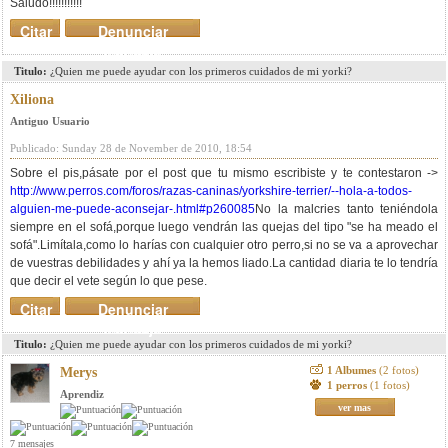
Saludo!!!!!!!!!!!
Citar
Denunciar
mensaje
Titulo:
¿Quien me puede ayudar con los primeros cuidados de mi yorki?
Xiliona
Antiguo Usuario
Publicado: Sunday 28 de November de 2010, 18:54
Sobre el pis,pásate por el post que tu mismo escribiste y te contestaron ->
http://www.perros.com/foros/razas-caninas/yorkshire-terrier/--hola-a-todos-
alguien-me-puede-aconsejar-.html#p260085
No la malcries tanto teniéndola
siempre en el sofá,porque luego vendrán las quejas del tipo "se ha meado el
sofá".Limítala,como lo harías con cualquier otro perro,si no se va a aprovechar
de vuestras debilidades y ahí ya la hemos liado.La cantidad diaria te lo tendría
que decir el vete según lo que pese.
Citar
Denunciar
mensaje
Titulo:
¿Quien me puede ayudar con los primeros cuidados de mi yorki?
1 Albumes
(2 fotos)
Merys
1 perros
(1 fotos)
Aprendiz
ver mas
7 mensajes