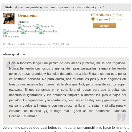
mensaje
Titulo:
¿Quien me puede ayudar con los primeros cuidados de mi yorki?
0 Albumes
(3 fotos)
Gemareina
1 perros
(13 fotos)
¡Adicto!
ver mas
328 mensajes
Publicado: Friday 14 de January de 2011, 01:14
selenecapital dijo:
Hola a todosYo tengo una perrita de dos meses y medio, me la han regalado.
Nunca he tenido cachorros y menos de razas perqueñas, siempre he tenido
perro de razas grandes y han sido doptados de adulto El caso es que esta perra
es bastante nerviosa. No para quieta, nos muerde los pies y si la cogemos en
brazos nos muerde las manos. Yo le digo que NO, pero pasa de mi. Es super
cabezota. Si nos sentamos en el sofa, llora sin cesar para que la subamos,
nosotros la ignoramos y los entonces empieza a morder los pies o bajos del
pantalon. La regañamos y la apartamos, pero sigue. Le doy sus juguetes pero se
cansa y vuelve a intentarlo con nosotros, a llorar y saltar. y si pilla ropa y
zapatos, los muerde. ¿Que hago mal?, ¿Son asi los cachorros? Muchas
Gracias. Un abrazo
Jejejej, me parece que casi todos son igual al principio.El mio hace lo mismo...