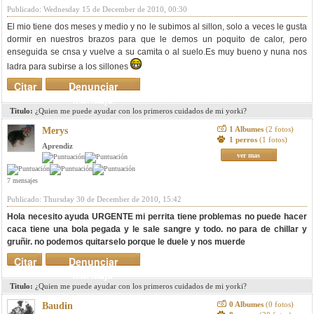
Publicado: Wednesday 15 de December de 2010, 00:30
El mio tiene dos meses y medio y no le subimos al sillon, solo a veces le gusta
dormir en nuestros brazos para que le demos un poquito de calor, pero
enseguida se cnsa y vuelve a su camita o al suelo.Es muy bueno y nuna nos
ladra para subirse a los sillones
Citar
Denunciar
mensaje
Titulo:
¿Quien me puede ayudar con los primeros cuidados de mi yorki?
1 Albumes
(2 fotos)
Merys
1 perros
(1 fotos)
Aprendiz
ver mas
7 mensajes
Publicado: Thursday 30 de December de 2010, 15:42
Hola necesito ayuda URGENTE mi perrita tiene problemas no puede hacer
caca tiene una bola pegada y le sale sangre y todo. no para de chillar y
gruñir. no podemos quitarselo porque le duele y nos muerde
Citar
Denunciar
mensaje
Titulo:
¿Quien me puede ayudar con los primeros cuidados de mi yorki?
0 Albumes
(0 fotos)
Baudin