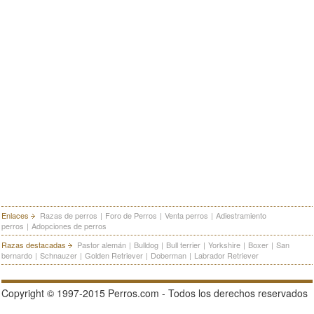
Enlaces
Razas de perros
|
Foro de Perros
|
Venta perros
|
Adiestramiento
perros
|
Adopciones de perros
Razas destacadas
Pastor alemán
|
Bulldog
|
Bull terrier
|
Yorkshire
|
Boxer
|
San
bernardo
|
Schnauzer
|
Golden Retriever
|
Doberman
|
Labrador Retriever
Copyright © 1997-2015 Perros.com - Todos los derechos reservados