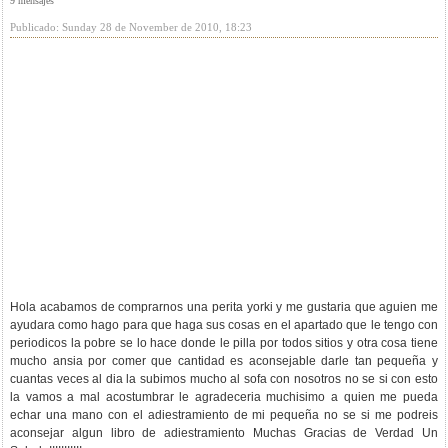
9 mensajes
Publicado: Sunday 28 de November de 2010, 18:23
Hola acabamos de comprarnos una perita yorki y me gustaria que aguien me
ayudara como hago para que haga sus cosas en el apartado que le tengo con
periodicos la pobre se lo hace donde le pilla por todos sitios y otra cosa tiene
mucho ansia por comer que cantidad es aconsejable darle tan pequeña y
cuantas veces al dia la subimos mucho al sofa con nosotros no se si con esto
la vamos a mal acostumbrar le agradeceria muchisimo a quien me pueda
echar una mano con el adiestramiento de mi pequeña no se si me podreis
aconsejar algun libro de adiestramiento Muchas Gracias de Verdad Un