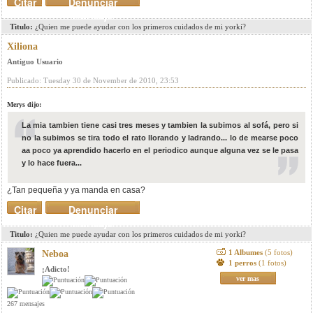
Citar
Denunciar
mensaje
Titulo:
¿Quien me puede ayudar con los primeros cuidados de mi yorki?
Xiliona
Antiguo Usuario
Publicado: Tuesday 30 de November de 2010, 23:53
Merys dijo:
La mia tambien tiene casi tres meses y tambien la subimos al sofá, pero si
no la subimos se tira todo el rato llorando y ladrando... lo de mearse poco
aa poco ya aprendido hacerlo en el periodico aunque alguna vez se le pasa
y lo hace fuera...
¿Tan pequeña y ya manda en casa?
Citar
Denunciar
mensaje
Titulo:
¿Quien me puede ayudar con los primeros cuidados de mi yorki?
1 Albumes
(5 fotos)
Neboa
1 perros
(1 fotos)
¡Adicto!
ver mas
267 mensajes