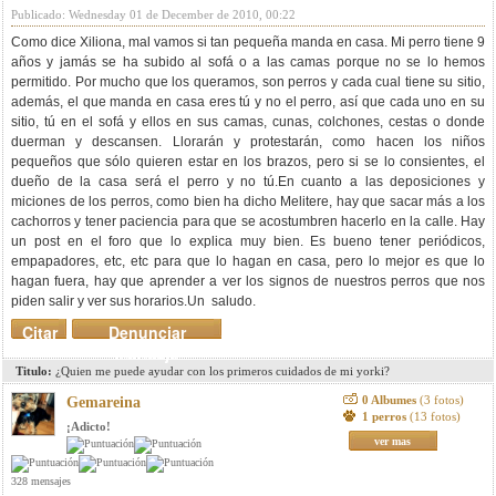
Publicado: Wednesday 01 de December de 2010, 00:22
Como dice Xiliona, mal vamos si tan pequeña manda en casa. Mi perro tiene 9
años y jamás se ha subido al sofá o a las camas porque no se lo hemos
permitido. Por mucho que los queramos, son perros y cada cual tiene su sitio,
además, el que manda en casa eres tú y no el perro, así que cada uno en su
sitio, tú en el sofá y ellos en sus camas, cunas, colchones, cestas o donde
duerman y descansen. Llorarán y protestarán, como hacen los niños
pequeños que sólo quieren estar en los brazos, pero si se lo consientes, el
dueño de la casa será el perro y no tú.En cuanto a las deposiciones y
miciones de los perros, como bien ha dicho Melitere, hay que sacar más a los
cachorros y tener paciencia para que se acostumbren hacerlo en la calle. Hay
un post en el foro que lo explica muy bien. Es bueno tener periódicos,
empapadores, etc, etc para que lo hagan en casa, pero lo mejor es que lo
hagan fuera, hay que aprender a ver los signos de nuestros perros que nos
piden salir y ver sus horarios.Un saludo.
Citar
Denunciar
mensaje
Titulo:
¿Quien me puede ayudar con los primeros cuidados de mi yorki?
0 Albumes
(3 fotos)
Gemareina
1 perros
(13 fotos)
¡Adicto!
ver mas
328 mensajes