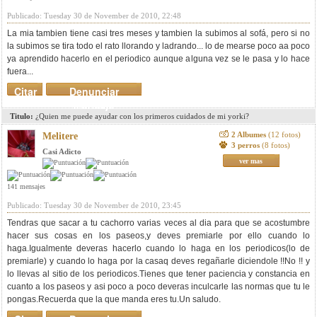
Publicado: Tuesday 30 de November de 2010, 22:48
La mia tambien tiene casi tres meses y tambien la subimos al sofá, pero si no
la subimos se tira todo el rato llorando y ladrando... lo de mearse poco aa poco
ya aprendido hacerlo en el periodico aunque alguna vez se le pasa y lo hace
fuera...
Citar
Denunciar
mensaje
Titulo:
¿Quien me puede ayudar con los primeros cuidados de mi yorki?
2 Albumes
(12 fotos)
Melitere
3 perros
(8 fotos)
Casi Adicto
ver mas
141 mensajes
Publicado: Tuesday 30 de November de 2010, 23:45
Tendras que sacar a tu cachorro varias veces al dia para que se acostumbre
hacer sus cosas en los paseos,y deves premiarle por ello cuando lo
haga.Igualmente deveras hacerlo cuando lo haga en los periodicos(lo de
premiarle) y cuando lo haga por la casaq deves regañarle diciendole !!No !! y
lo llevas al sitio de los periodicos.Tienes que tener paciencia y constancia en
cuanto a los paseos y asi poco a poco deveras inculcarle las normas que tu le
pongas.Recuerda que la que manda eres tu.Un saludo.