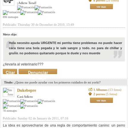
8 perros
(20 fotos)
¡Adicto Total!
ver mas
896 mensajes
Publicado: Thursday 30 de December de 2010, 15:49
Merys dijo:
Hola necesito ayuda URGENTE mi perrita tiene problemas no puede hacer
caca tiene una bola pegada y le sale sangre y todo. no para de chillar y
gruñir. no podemos quitarselo porque le duele y nos muerde
¿llevarla al veterinario???
Citar
Denunciar
mensaje
Titulo:
¿Quien me puede ayudar con los primeros cuidados de mi yorki?
1 Albumes
(13 fotos)
Dukebepre
2 perros
(5 fotos)
Casi Adicto
ver mas
78 mensajes
Publicado: Sunday 02 de January de 2011, 07:16
La idea es aprovecharse de una regla de comportamiento canino: un perro