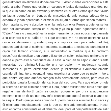
generalmente no eliminará donde duerme. Existen ciertas excepciones a esta
regla, a saber:Perros que están en cajones o jaulas demasiado grandes, por
lo que eliminarán en un extremo y dormirán en el otro.Perros que han vivido
en jaulas pequeñas en tiendas de mascotas durante etapas críticas de su
desarrollo y han aprendido a eliminar en su jaulaPerros que tienen mantas u
otro material suave y absorbente en la jaula con ellos.Perros a quienes se los
deja por demasiado tiempo en el cajon y ya no pueden aguantarse más.El
"Cajón" (jaula o transporte) es la mejor herramienta para educar rápidamente
a tu cachorro a ir al baño en el lugar correcto, y a no hacer destrozos.Si el
cajón es demasiado grande (porque compraste uno para edad adulta),
puedes particionar el cajón con maderas agarradas a los lados, para hacer el
cajón del tamaño correcto, e ir moviéndolo a medida que tu cachorro
crece.Para domesticar a un perro utilizando un cajón, establece un horario en
donde el perro esté o bien fuera de la casa, o bien en su cajón cuando sienta
necesidad de eliminar.Utilizando una corrección my moderada cuando
sorprendes al perro eliminando dentro y felicitandolo exhuberantemente
cuando elimina fuera, eventualmente enseñará al perro que es mejor ir fuera
que dentro. Algunos dueños corrigen más severemente dentro, pero esto es
perjudicial para la formación del carácter del cachorro. Para que el perro note
la diferencia entre eliminar dentro o fuera, debes felicitar más fuera antes que
regañar más dentro.El cajón es crucial, porque el perro va a aguantarse
mientras esté en él, así que hay más chances que querrá eliminar cuando se
lo saque. Dado que ya sabes cuando tu perro necesita eliminar, tú lo sacas y
él eliminará inmediatamente, por lo que es felicitado inmediatamente. Hacer
esto en forma consistente es el refuerzo ideal para el comportamiento de salir