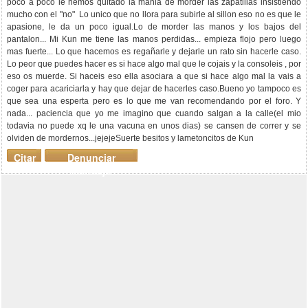
poco a poco le hemos quitado la mania de morder las zapatillas insistiendo
mucho con el "no" Lo unico que no llora para subirle al sillon eso no es que le
apasione, le da un poco igual.Lo de morder las manos y los bajos del
pantalon... Mi Kun me tiene las manos perdidas... empieza flojo pero luego
mas fuerte... Lo que hacemos es regañarle y dejarle un rato sin hacerle caso.
Lo peor que puedes hacer es si hace algo mal que le cojais y la consoleis , por
eso os muerde. Si haceis eso ella asociara a que si hace algo mal la vais a
coger para acariciarla y hay que dejar de hacerles caso.Bueno yo tampoco es
que sea una esperta pero es lo que me van recomendando por el foro. Y
nada... paciencia que yo me imagino que cuando salgan a la calle(el mio
todavia no puede xq le una vacuna en unos dias) se cansen de correr y se
olviden de mordernos...jejejeSuerte besitos y lametoncitos de Kun
Citar
Denunciar
mensaje