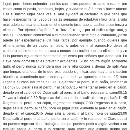
jugar, pero debes entender que los cachorros pueden exitarse bastante por
cosas como el pasto, caracoles, hojas, y olvidarse qué fueron a hacer afuera!
Usa el mismo lugar cada vez, el olor ayudará al cachorro lo que tiene que
hacer, especialmente luego de las 12 semanas de edad.Para facilitarte la vida
más adelante, usa una frase en el momento justo que tu cachorro comienza a
eliminar. Por ejemplo "apúrate", o "hazlo", o algo por el estilo (elige una, y
úsala). El cachorro comenzará a eliminar cuando se le diga el comando, y esto
puede ser especialmetne útil más tarde, por ejemplo cuando quieres que
elimine antes de un paseo en auto, o antes de ir al parque.No dejes al
cachorro suelto dentro de la casa a menos que recién hubiera eliminado, y / o
tú lo puedas vigilar extremadamente de cerca por señales que debe salir. La
clave para domesticar es prevenir accidentes. Si no ocurre nigún accidente
(ja!!), el perro nunca aprenderá que tiene otra opción a demás de salir.Para
que tengas una idea de lo que esto puede significar, aquí hay una situación
hipotética, asumiendo que trabajas y que te lleva aproximadamente 1/2 hora
llegar a tu casa del trabajo.03:00 Dejar salir al perro, ir al baño, retornar al
cajón07:00 Dejar salir al perro, ir al baño07:15 Alimentar al perro en el cajón,
dejarlo en el cajón08:00 Dejar salir al perro, ir al baño, regresar al cajón08:15
Te vas a trabajar11:30 Regresas del trabajo, dejas salir al perro y al baño11:45
Regresas al perro a su cajón, regresas al trabajo17:00 Regresas a tu casa,
dejas salir al perro, al baño, hora de jugar19:00 Alimenta al perro en el cajón,
dejarlo en el cajón19:45 Dejar salir al perro, ir al baño, hora de jugar23:00
Dejar salir al perro, ir al baño, poner en el cajón, y te vas a dormirClaro que si
no puedes regresar tú del trabajo a tiempo, puedes pedir a algún vecino o un
familiar saque al perro y lo regrese, para evitar que elimine dentro del