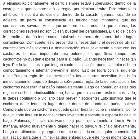
a eliminar. Adicionalmente, el perro siempre estará supervisado dentro de la
casa, por lo que siempre será corregido por eliminar dentro. Esto refuerza la
inhibición en contra de eliminar dentro de la casa.En general, cuando se
adiestra un perro la consistencia es mucho más importante que las
correcciones severas. Antes que un perro comprenda lo que quieres, las
correcciones severas no son útiles y pueden ser perjudiciales. El uso del cajón
le permite al dueño tener control total sobre el perro de manera tal de lograr
consistencia. Con suerte, esto prevendrá la necesidad (y el deseo) de utilizar
correcciones más severas.La domesticación es relativamente simple con los
cachorros. Lo más importante para entender es que lleva tiempo. Los
cachorritos no pueden esperar para ir al baño. Cuando necesitan ir, necesitan
ir ya. Por lo tanto, hasta que tengan cuatro meses, sólo puedes alentar el buen
comportamiento e intentar prevenir el malo. Esto se logra con la siguiente
rutina:Primera regla de la domesticación: los cachorros necesitan ir al baño
inmediatamente luego de despertarseSegunda regla de la domesticación: los
cachorros necesitan ir al baño inmediatamente luego de comerCon estas dos
reglas va el hecho indiscutible que, hasta que un cachorro esté domesticado,
tu debes confinarlo o vigilarlo para prevenir accidentes.Esto significa que el
cachorro debe tener un lugar donde dormir de donde no pueda salirse.
Comprende que un cachorro no puede pasar toda la noche sin eliminar, por lo
que, cuando llora en la noche, debes levantarte y sacarlo, y esperar hasta que
haga. Entonces, felicítalo efusivamente y ponlo nuevamente a dormir. En la
mañana, sácalo nuevamente y déjalo hacer lo suyo, y felicítalo nuevamente.
Luego de alimentarlo, y luego de que se despierta en cualquier momento del
día, sácalo para que elimine.Haz que entienda que este no es momento para