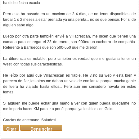
ha dicho fecha exacta.
Pero esto ha pasado en un maximo de 3-4 días, de no tener disponibles, de
tardar 1 o 2 meses a estar preñada ya una perrita... no sé que pensar. Por si de
alguien sabe algo.
Luego por otra parte también envié a Villacrescan, me dicen que tienen una
camada para entregar el 23 de enero, son 900eu un cachorro de compañía.
Referente a Barruecos que son 500-550 que me dijeron.
La diferencia es notable, pero también es verdad que me gustaría tener un
Westi con todas sus caracteristicas.
He leído por aquí que Villacrescan es fiable. He visto su web y esta bien y
parecen de fiar, los otros me daban un voto de confianza porque mucha gente
de fuera ha viajado hasta ellos... Pero aun me considero novata en estos
temas.
Si alguien me puede echar una mano a ver con quien pueda quedarme, no
me importa hacer KM para ir a por él porque ya los hice con Goku.
Gracias de antemano, Saludos!
Citar
Denunciar
mensaje