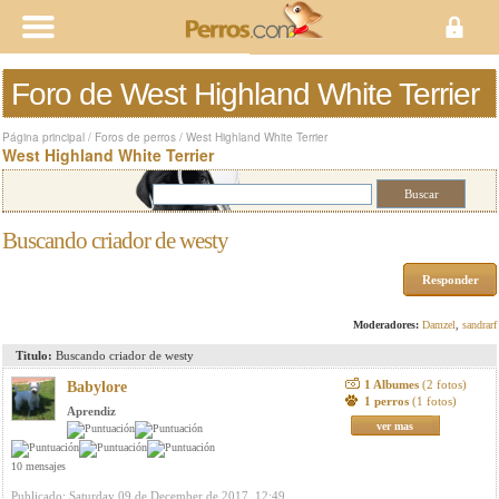
Foro de West Highland White Terrier
Página principal
/
Foros de perros
/
West Highland White Terrier
West Highland White Terrier
Buscando criador de westy
Responder
Moderadores:
Damzel
,
sandrarf
Titulo:
Buscando criador de westy
1 Albumes
(2 fotos)
Babylore
1 perros
(1 fotos)
Aprendiz
ver mas
10 mensajes
Publicado: Saturday 09 de December de 2017, 12:49