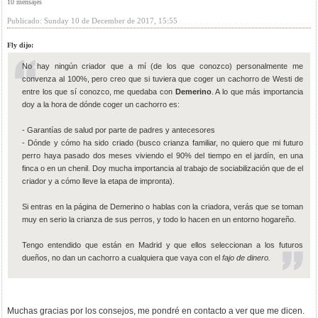
10 mensajes
Publicado: Sunday 10 de December de 2017, 15:55
Fly dijo:
No hay ningún criador que a mí (de los que conozco) personalmente me
convenza al 100%, pero creo que si tuviera que coger un cachorro de Westi de
entre los que sí conozco, me quedaba con
Demerino
. A lo que más importancia
doy a la hora de dónde coger un cachorro es:
- Garantías de salud por parte de padres y antecesores
- Dónde y cómo ha sido criado (busco crianza familiar, no quiero que mi futuro
perro haya pasado dos meses viviendo el 90% del tiempo en el jardín, en una
finca o en un chenil. Doy mucha importancia al trabajo de sociabilización que de el
criador y a cómo lleve la etapa de impronta).
Si entras en la página de Demerino o hablas con la criadora, verás que se toman
muy en serio la crianza de sus perros, y todo lo hacen en un entorno hogareño.
Tengo entendido que están en Madrid y que ellos seleccionan a los futuros
dueños, no dan un cachorro a cualquiera que vaya con el
fajo de dinero.
Muchas gracias por los consejos, me pondré en contacto a ver que me dicen.