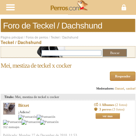
Foro de Teckel / Dachshund
Página principal
/
Foros de perros
/
Teckel / Dachshund
Teckel / Dachshund
Mei, mestiza de teckel x cocker
Responder
Moderadores:
Damzel
,
sandrarf
Titulo:
Mei, mestiza de teckel x cocker
1 Albumes
(2 fotos)
Bitxet
3 perros
(3 fotos)
¡Adicto!
ver mas
352 mensajes
Publicado: Monday 27 de December de 2010, 11:53