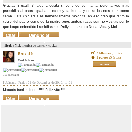
Gracias Bruxa!!! Si alguna cosita si tiene de su mamá, pero la veo mas
parecidita al papá. Igual aun es muy cachorrita y no se les nota bien como
seran. Esta chiquitaja es tremendamente movidita, en eso creo que tanto lo
cogio del padre como de la madre pues ambas razas son nerviositas por lo
que tengo entendido.Lamiditas a tu Dolly de parte de Duna, Mora y Mei
Citar
Denunciar
mensaje
Titulo:
Mei, mestiza de teckel x cocker
2 Albumes
(9 fotos)
Bruxa10
1 perros
(3 fotos)
Casi Adicto
ver mas
113 mensajes
Publicado: Friday 31 de December de 2010, 11:01
Menuda familia tienes !!!!! Feliz Año !!!!
Citar
Denunciar
mensaje