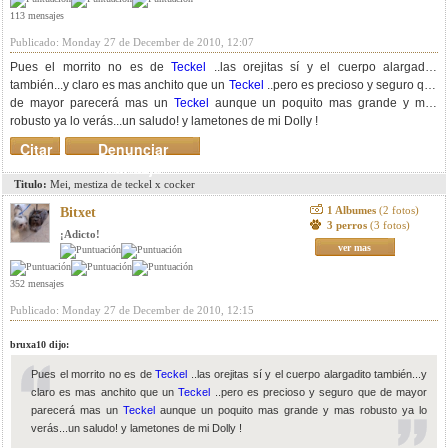
113 mensajes
Publicado: Monday 27 de December de 2010, 12:07
Pues el morrito no es de
Teckel
..las orejitas sí y el cuerpo alargadito
también...y claro es mas anchito que un
Teckel
..pero es precioso y seguro que
de mayor parecerá mas un
Teckel
aunque un poquito mas grande y mas
robusto ya lo verás...un saludo! y lametones de mi Dolly !
Citar
Denunciar
mensaje
Titulo:
Mei, mestiza de teckel x cocker
1 Albumes
(2 fotos)
Bitxet
3 perros
(3 fotos)
¡Adicto!
ver mas
352 mensajes
Publicado: Monday 27 de December de 2010, 12:15
bruxa10 dijo:
Pues el morrito no es de
Teckel
..las orejitas sí y el cuerpo alargadito también...y
claro es mas anchito que un
Teckel
..pero es precioso y seguro que de mayor
parecerá mas un
Teckel
aunque un poquito mas grande y mas robusto ya lo
verás...un saludo! y lametones de mi Dolly !