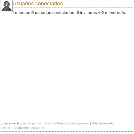
Usuarios conectados
Tenemos
0
usuarios conectados.
0
invitados y
0
miembro/s:
Enlaces
Razas de perros
|
Foro de Perros
|
Venta perros
|
Adiestramiento
perros
|
Adopciones de perros