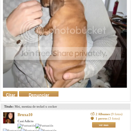
Citar
Denunciar
mensaje
Titulo:
Mei, mestiza de teckel x cocker
2 Albumes
(9 fotos)
Bruxa10
1 perros
(3 fotos)
Casi Adicto
ver mas