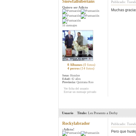
Snowfallsiberians
Publicado: Tuesd
Quiero ser Adicto
Muchas gracias
16 mensajes
0 Albumes
(0 fotos)
4 perros
(14 fotos)
Sexo:
Hombre
Edad:
42 años
Provincia:
Quintana Roo
Ver ficha del usuario
Enviar un mensaje privado
Usuario
Titulo:
Les Presento a Derby
Rockylabrador
Publicado: Tuesd
¡Adicto!
Pero que husky