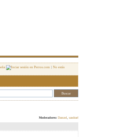
seña
|
No estás
Responder
Moderadores:
Damzel
,
sandrarf