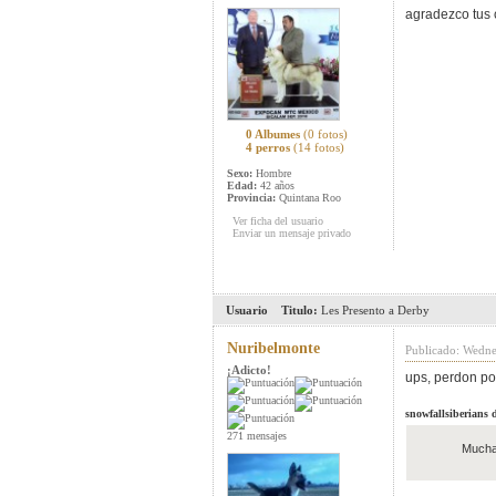
agradezco tus
0 Albumes
(0 fotos)
4 perros
(14 fotos)
Sexo:
Hombre
Edad:
42 años
Provincia:
Quintana Roo
Ver ficha del usuario
Enviar un mensaje privado
Usuario
Titulo:
Les Presento a Derby
Nuribelmonte
Publicado: Wedne
¡Adicto!
ups, perdon por
snowfallsiberians d
271 mensajes
Mucha