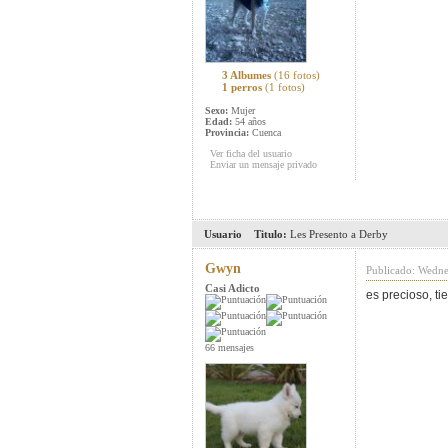
3 Albumes
(16 fotos)
1 perros
(1 fotos)
Sexo:
Mujer
Edad:
54 años
Provincia:
Cuenca
Ver ficha del usuario
Enviar un mensaje privado
Usuario
Titulo:
Les Presento a Derby
Gwyn
Publicado: Wedne
Casi Adicto
es precioso, t
66 mensajes