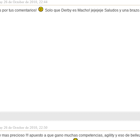
ay 26 de October de 2010, 22:44
 por tus comentarios!
Solo que Derby es Macho! jejejeje Saludos y una brazo
ay 26 de October de 2010, 22:50
 mas precioso !!! apuesto a que gano muchas competencias, agility y eso de belleza