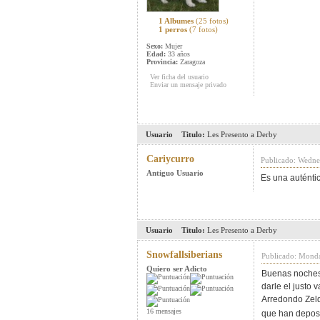
1 Albumes
(25 fotos)
1 perros
(7 fotos)
Sexo:
Mujer
Edad:
33 años
Provincia:
Zaragoza
Ver ficha del usuario
Enviar un mensaje privado
Usuario
Titulo:
Les Presento a Derby
Cariycurro
Publicado: Wedne
Antiguo Usuario
Es una auténtic
Usuario
Titulo:
Les Presento a Derby
Snowfallsiberians
Publicado: Mond
Quiero ser Adicto
Buenas noches 
darle el justo 
Arredondo Zeld
16 mensajes
que han deposi