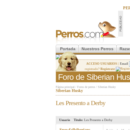
PE
Portada
Nuestros Perros
Raza
ACCESO USUARIOS |
Email
registrado?
Regístrate
Foro de Siberian Hu
Página principal
/
Foros de perros
/
Siberian Husky
Siberian Husky
Les Presento a Derby
Usuario
Titulo:
Les Presento a Derby
Snowfallsiberians