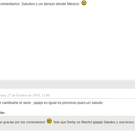
 comentarios. Saludos y un abrazo desde Mexico.
sday 27 de October de 2010, 12:06
 cambiarle el sexo . jajaja es igual es precioso pues.un saludo
ijo:
s gracias por tus comentarios!
Solo que Derby es Macho! jejejeje Saludos y una brazo