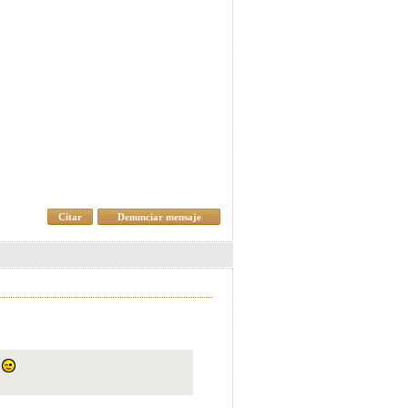
Citar
Denunciar mensaje
.