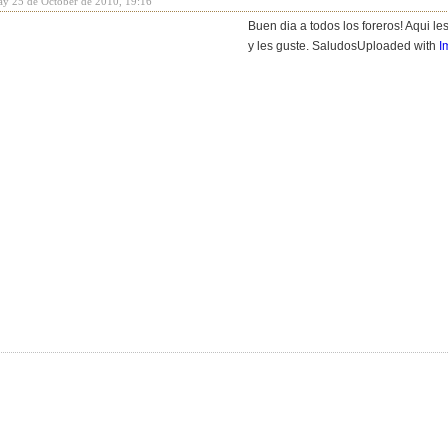
y 25 de October de 2010, 19:16
Buen dia a todos los foreros! Aqui l
y les guste. Saludos
Uploaded with
I