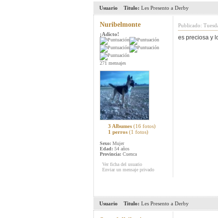
Usuario
Titulo:
Les Presento a Derby
Nuribelmonte
Publicado: Tuesd
¡Adicto!
es preciosa y l
271 mensajes
3 Albumes
(16 fotos)
1 perros
(1 fotos)
Sexo:
Mujer
Edad:
54 años
Provincia:
Cuenca
Ver ficha del usuario
Enviar un mensaje privado
Usuario
Titulo:
Les Presento a Derby