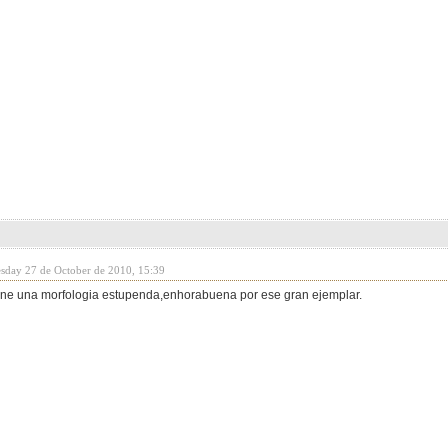
sday 27 de October de 2010, 15:39
iene una morfologia estupenda,enhorabuena por ese gran ejemplar.