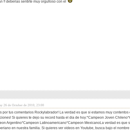
n !! deberias sentirte muy orgulloso con el
ay 26 de October de 2010, 23:00
 por tus comentarios Rockylabrador! La verdad es que si estamos muy contentos 
aciones! Si quieres te dejo su record hasta el dia de hoy:*Campeon Joven Chil
on Argentino*Campeon Latinoamericano*Campeon MexicanoLa verdad es que som
beriano en nuestra familia. Si quieres ver videos en Youtube, busca bajo el nombr