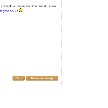
es presento a uno de mis Siberianos! Espero
mageShack.us
Citar
Denunciar mensaje