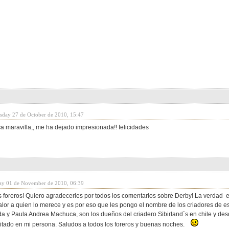
sday 27 de October de 2010, 15:47
a maravilla,, me ha dejado impresionada!! felicidades
ay 01 de November de 2010, 06:39
foreros! Quiero agradecerles por todos los comentarios sobre Derby! La verdad 
valor a quien lo merece y es por eso que les pongo el nombre de los criadores de es
a y Paula Andrea Machuca, son los dueños del criadero Sibirland´s en chile y des
tado en mi persona. Saludos a todos los foreros y buenas noches.