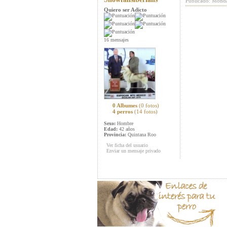
Publicado: Monda
Quiero ser Adicto
16 mensajes
0 Albumes
(0 fotos)
4 perros
(14 fotos)
Sexo:
Hombre
Edad:
42 años
Provincia:
Quintana Roo
Ver ficha del usuario
Enviar un mensaje privado