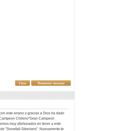
Citar
Denunciar mensaje
con este enano y gracias a Dios ha dado
eno*Campeon Chileno*Gran Campeon
os muy afortunados en tener a este
e de "Snowfall-Siberians". Nuevamente te