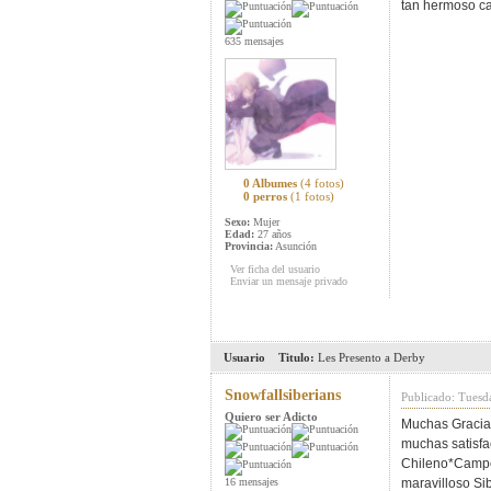
tan hermoso ca
635 mensajes
0 Albumes
(4 fotos)
0 perros
(1 fotos)
Sexo:
Mujer
Edad:
27 años
Provincia:
Asunción
Ver ficha del usuario
Enviar un mensaje privado
Usuario
Titulo:
Les Presento a Derby
Snowfallsiberians
Publicado: Tuesd
Quiero ser Adicto
Muchas Gracias
muchas satisf
Chileno*Campe
16 mensajes
maravilloso Si