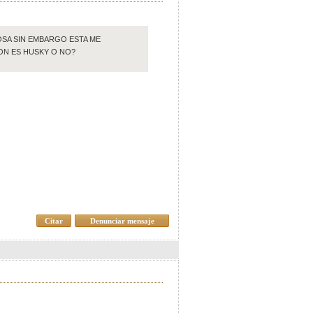
SA SIN EMBARGO ESTA ME
ON ES HUSKY O NO?
Citar
Denunciar mensaje