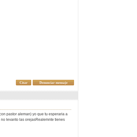
Citar
Denunciar mensaje
con pastor aleman) yo que tu esperaria a
s no levanto las orejasRealemnte tienes