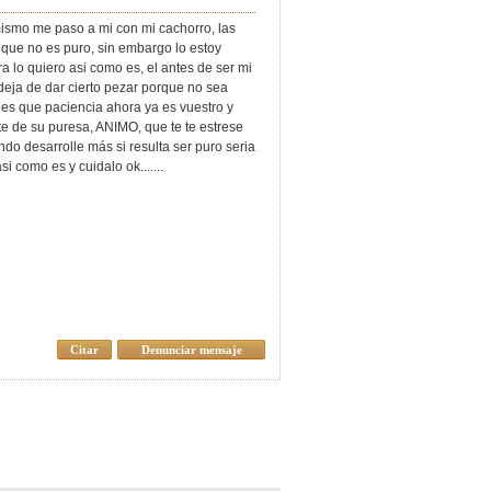
 mismo me paso a mi con mi cachorro, las
que no es puro, sin embargo lo estoy
lo quiero asi como es, el antes de ser mi
deja de dar cierto pezar porque no sea
i es que paciencia ahora ya es vuestro y
e de su puresa, ANIMO, que te te estrese
do desarrolle más si resulta ser puro seria
si como es y cuidalo ok.......
Citar
Denunciar mensaje