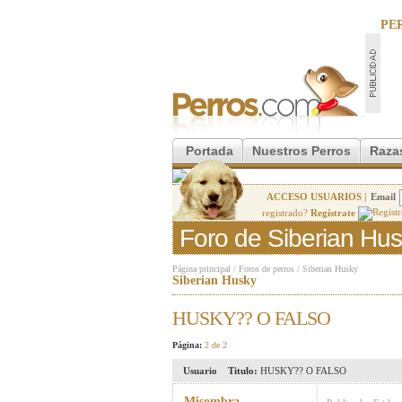
PE
Portada
Nuestros Perros
Raza
ACCESO USUARIOS |
Email
registrado?
Regístrate
Foro de Siberian Hu
Página principal
/
Foros de perros
/
Siberian Husky
Siberian Husky
HUSKY?? O FALSO
Página:
2 de 2
Usuario
Titulo:
HUSKY?? O FALSO
Misombra