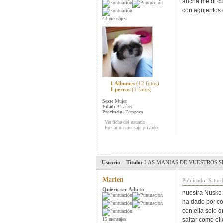
ancha me di cue
con agujeritos
43 mensajes
1 Albumes
(12 fotos)
1 perros
(1 fotos)
Sexo:
Mujer
Edad:
34 años
Provincia:
Zaragoza
Ver ficha del usuario
Enviar un mensaje privado
Usuario
Titulo:
LAS MANIAS DE VUESTROS SH
Marien
Publicado: Satur
Quiero ser Adicto
nuestra Nuske 
ha dado por com
con ella solo 
15 mensajes
saltar como el