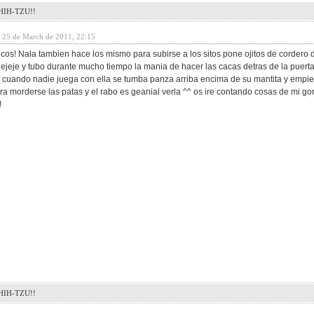
IH-TZU!!
y 25 de March de 2011, 22:15
icos! Nala tambien hace los mismo para subirse a los sitos pone ojitos de cordero
jejeje y tubo durante mucho tiempo la mania de hacer las cacas detras de la puert
 y cuando nadie juega con ella se tumba panza arriba encima de su mantita y empi
ara morderse las patas y el rabo es geanial verla ^^ os ire contando cosas de mi g
!
IH-TZU!!