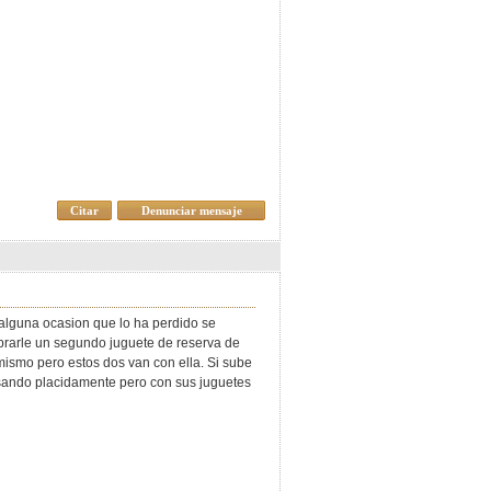
Citar
Denunciar mensaje
 alguna ocasion que lo ha perdido se
prarle un segundo juguete de reserva de
mismo pero estos dos van con ella. Si sube
ansando placidamente pero con sus juguetes