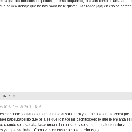
nta que los bordillos pequeños, los mas pequeños, los salta como si fuera aquello u
 que se vea debajo que no hay nada no le gustan.. las rodea jajaj en eso se parece
IH-TZU!!
day 02 de April de 2011, 18:46
es mandoncillacuando quiere subirse al sofa ladra y ladra hasta que lo consigue
er papel,papelillo que pilla es que lo hace mil cachitospero lo que le encanta es j
que cuando se les acaba lapaciencia dan un salto y se suben a cualquier sitio y 
los y empiezaa ladrar. Como veis en casa no nos aburrimos jeje