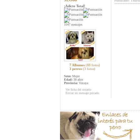
Publicado: Thurs
¡Adicto Total!
1047 mensajes
7 Albumes
(88 fotos)
3 perros
(3 fotos)
Sexo:
Mujer
Edad:
38 años
Provincia:
Vizcaya
Ver ficha del usuario
Enviar un mensaje privado