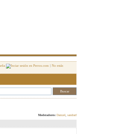
seña
|
No estás
Responder
Moderadores:
Damzel
,
sandrarf