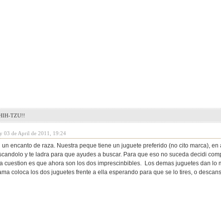
IH-TZU!!
y 03 de April de 2011, 19:24
un encanto de raza. Nuestra peque tiene un juguete preferido (no cito marca), en
scandolo y te ladra para que ayudes a buscar. Para que eso no suceda decidi com
. La cuestion es que ahora son los dos imprescinbibles. Los demas juguetes dan lo 
 cama coloca los dos juguetes frente a ella esperando para que se lo tires, o desc