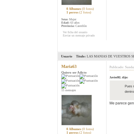
0 Albumes
(0 fotos)
1 perros
(2 fotos)
Sexo:
Mujer
Edad:
63 años
Provincia:
Castellón
Ver ficha del usuario
Enviar un mensaje privado
Usuario
Titulo:
LAS MANIAS DE VUESTROS SH
Maria63
Publicado: Sunda
Quiero ser Adicto
JavierRL dijo:
Pues m
15 mensajes
dentro
Me parece genia
0 Albumes
(0 fotos)
1 perros
(2 fotos)