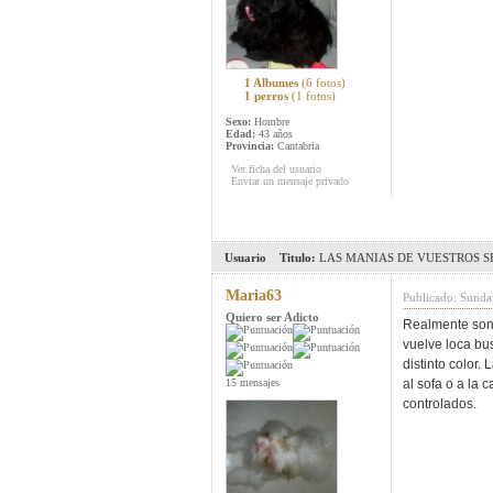
1 Albumes
(6 fotos)
1 perros
(1 fotos)
Sexo:
Hombre
Edad:
43 años
Provincia:
Cantabria
Ver ficha del usuario
Enviar un mensaje privado
Usuario
Titulo:
LAS MANIAS DE VUESTROS SH
Maria63
Publicado: Sunda
Quiero ser Adicto
Realmente son 
vuelve loca bu
distinto color
15 mensajes
al sofa o a la
controlados.