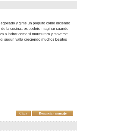
 degollado y gime un poquito como diciendo
a de la cocina.. os podeis imaginar cuando
eza a ladrar como si murmurara y moverse
ordi sugun valla creciendo muchos besitos
Citar
Denunciar mensaje