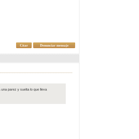
Citar
Denunciar mensaje
 una parez y suelta lo que lleva