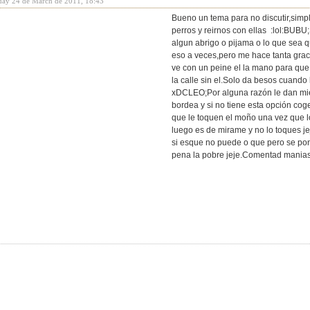
day 24 de March de 2011, 18:43
Bueno un tema para no discutir,sim
perros y reirnos con ellas :lol:BUB
algun abrigo o pijama o lo que sea 
eso a veces,pero me hace tanta graci
ve con un peine el la mano para que l
la calle sin el.Solo da besos cuand
xDCLEO;Por alguna razón le dan mied
bordea y si no tiene esta opción coge
que le toquen el moño una vez que lo
luego es de mirame y no lo toques je
si esque no puede o que pero se pon
pena la pobre jeje.Comentad manias