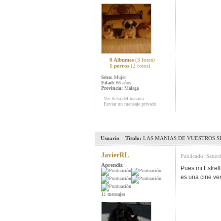
0 Albumes
(3 fotos)
1 perros
(2 fotos)
Sexo:
Mujer
Edad:
66 años
Provincia:
Málaga
Ver ficha del usuario
Enviar un mensaje privado
Usuario
Titulo:
LAS MANIAS DE VUESTROS SH
JavierRL
Publicado: Satur
Aprendiz
Pues mi Estrell
es una cine ver
11 mensajes