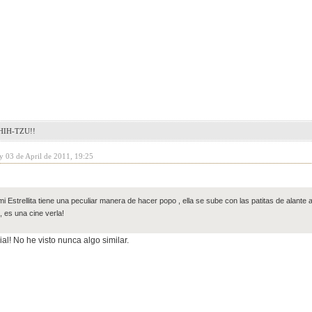
IH-TZU!!
y 03 de April de 2011, 19:25
i Estrellita tiene una peculiar manera de hacer popo , ella se sube con las patitas de alante a
, es una cine verla!
l! No he visto nunca algo similar.