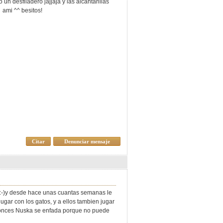
n desfiladero jajjaja y las alcantarillas
 ami ^^ besitos!
Citar
Denunciar mensaje
 :-)y desde hace unas cuantas semanas le
ugar con los gatos, y a ellos tambien jugar
entonces Nuska se enfada porque no puede