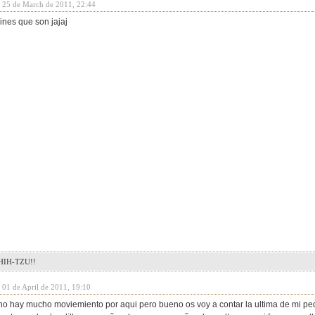
y 25 de March de 2011, 22:44
nes que son jajaj
IH-TZU!!
 01 de April de 2011, 19:10
no hay mucho moviemiento por aqui pero bueno os voy a contar la ultima de mi peq