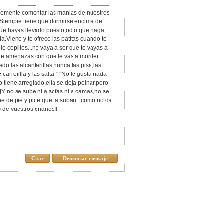
plemente comentar las manias de nuestros
U;Siempre tiene que dormirse encima de
que hayas llevado puesto,odio que haga
a.Viene y te ofrece las patitas cuando te
e cepilles...no vaya a ser que te vayas a
o le amenazas con que le vas a morder
o las alcantarillas,nunca las pisa,las
 carrerilla y las salta ^^No le gusta nada
 tiene arreglado,ella se deja peinar,pero
jY no se sube ni a sofas ni a camas,no se
e de pie y pide que la suban...como no da
 de vuestros enanos!!
Citar
Denunciar mensaje