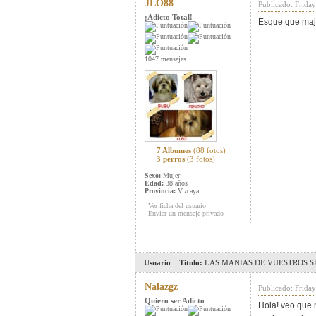
JLO88
Publicado: Frida
¡Adicto Total!
Esque que maji
1047 mensajes
7 Albumes
(88 fotos)
3 perros
(3 fotos)
Sexo:
Mujer
Edad:
38 años
Provincia:
Vizcaya
Ver ficha del usuario
Enviar un mensaje privado
Usuario
Titulo:
LAS MANIAS DE VUESTROS SH
Nalazgz
Publicado: Friday
Quiero ser Adicto
Hola! veo que 