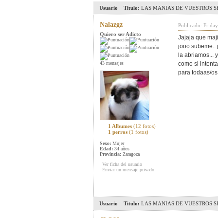
Usuario
Titulo:
LAS MANIAS DE VUESTROS SH
Nalazgz
Publicado: Frida
Quiero ser Adicto
Jajaja que maj
jooo subeme.. 
la abriamos...
43 mensajes
como si intent
para todaas/os
1 Albumes
(12 fotos)
1 perros
(1 fotos)
Sexo:
Mujer
Edad:
34 años
Provincia:
Zaragoza
Ver ficha del usuario
Enviar un mensaje privado
Usuario
Titulo:
LAS MANIAS DE VUESTROS SH