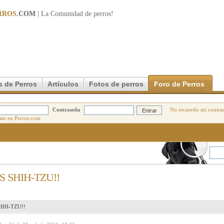
RROS
.COM
| La Comunidad de
perros
!
s de Perros
Artículos
Fotos de perros
Foro de Perros
Contraseña
No recuerdo mi contra
 SHIH-TZU!!
IH-TZU!!