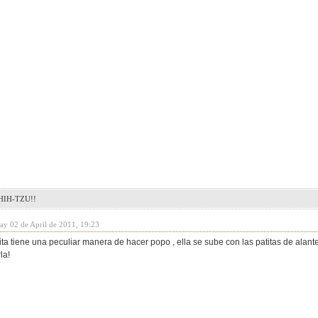
IH-TZU!!
day 02 de April de 2011, 19:23
ita tiene una peculiar manera de hacer popo , ella se sube con las patitas de alante
la!