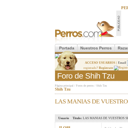
PE
Portada
Nuestros Perros
Raza
ACCESO USUARIOS |
Email
registrado?
Regístrate
Foro de Shih Tzu
Página principal
/
Foros de perros
/
Shih Tzu
Shih Tzu
LAS MANIAS DE VUESTROS
Usuario
Titulo:
LAS MANIAS DE VUESTROS SH
JLO88