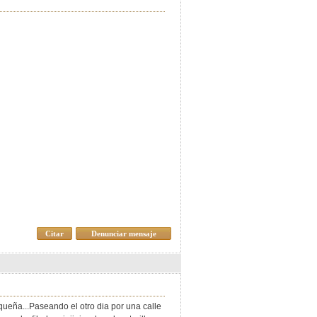
Citar
Denunciar mensaje
ueña...Paseando el otro dia por una calle