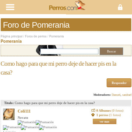
Foro de Pomerania
Página principal
/
Foros de perros
/
Pomerania
Pomerania
Como hago para que mi perro deje de hacer pis en la
casa?
Responder
Moderadores:
Damzel
,
sandrarf
Titulo:
Como hago para que mi perro deje de hacer pis en la casa?
0 Albumes
(0 fotos)
Coli111
1 perros
(1 fotos)
Novato
ver mas