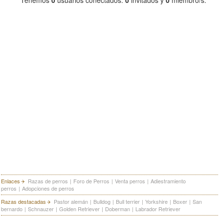
Tenemos
0
usuarios conectados.
0
invitados y
0
miembro/s:
Enlaces
Razas de perros
|
Foro de Perros
|
Venta perros
|
Adiestramiento
perros
|
Adopciones de perros
Razas destacadas
Pastor alemán
|
Bulldog
|
Bull terrier
|
Yorkshire
|
Boxer
|
San
bernardo
|
Schnauzer
|
Golden Retriever
|
Doberman
|
Labrador Retriever