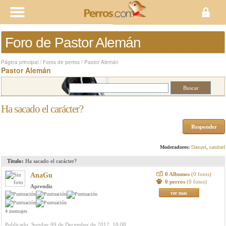
Foro de Pastor Alemán
Página principal
/
Foros de perros
/
Pastor Alemán
Pastor Alemán
Ha sacado el carácter?
Responder
Moderadores:
Damzel
,
sandrarf
Titulo:
Ha sacado el carácter?
0 Albumes
(0 fotos)
AnaGu
0 perros
(0 fotos)
Aprendiz
ver mas
4 mensajes
Publicado: Sunday 09 de December de 2012, 18:08