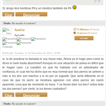
Sí, tengo dos hembras PA y un mestizo también de PA
Citar
Denunciar
mensaje
Titulo:
Ha sacado el carácter?
0 Albumes
(0 fotos)
AnaGu
0 perros
(0 fotos)
Aprendiz
ver mas
4 mensajes
Publicado: Tuesday 11 de December de 2012, 19:09
si, lo de practicar la llamada lo voy hacer más, Ahora ya lo hago pero como tu
dices lo haré hasta aburrirme!!! Aunque en una situación de pelea es difícil que
te hagan caso. La cuestión es que he hablado con un adiestrador de
confianza, el cual me ha dicho que es muy normal que dos perros se peleen y
más si los dos son machos y si es por un juguete. Que sería diferente en el
caso de que mi perro se mostrara agresivo con otros perros sin razón
aparente, cosa que de momento no hace. Y se llevan bien los tres? sobre todo
las dos perras? por cierto, tu los tienes castrados?
Citar
Denunciar
mensaje
Titulo:
Ha sacado el carácter?