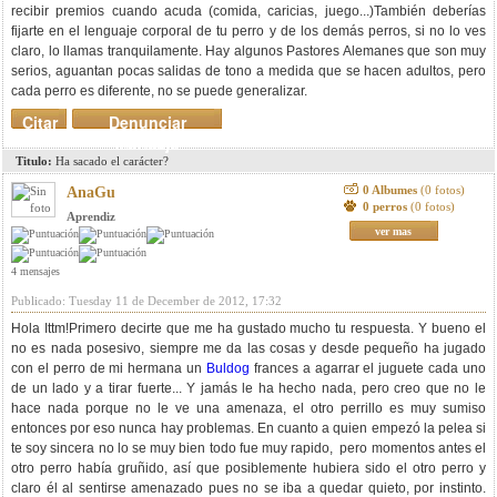
recibir premios cuando acuda (comida, caricias, juego...)También deberías
fijarte en el lenguaje corporal de tu perro y de los demás perros, si no lo ves
claro, lo llamas tranquilamente. Hay algunos Pastores Alemanes que son muy
serios, aguantan pocas salidas de tono a medida que se hacen adultos, pero
cada perro es diferente, no se puede generalizar.
Citar
Denunciar
mensaje
Titulo:
Ha sacado el carácter?
0 Albumes
(0 fotos)
AnaGu
0 perros
(0 fotos)
Aprendiz
ver mas
4 mensajes
Publicado: Tuesday 11 de December de 2012, 17:32
Hola Ittm!Primero decirte que me ha gustado mucho tu respuesta. Y bueno el
no es nada posesivo, siempre me da las cosas y desde pequeño ha jugado
con el perro de mi hermana un
Buldog
frances a agarrar el juguete cada uno
de un lado y a tirar fuerte... Y jamás le ha hecho nada, pero creo que no le
hace nada porque no le ve una amenaza, el otro perrillo es muy sumiso
entonces por eso nunca hay problemas. En cuanto a quien empezó la pelea si
te soy sincera no lo se muy bien todo fue muy rapido, pero momentos antes el
otro perro había gruñido, así que posiblemente hubiera sido el otro perro y
claro él al sentirse amenazado pues no se iba a quedar quieto, por instinto.