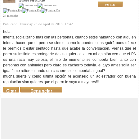
Quiero ser Adicto
ver mas
24 mensajes
Publicado: Thursday 25 de April de 2013, 12:42
hola,
intenta socializarlo mas con las personas, cuando estés hablando con alguien
intenta hacer que el perro se siente, como lo puedes conseguir? pues ofrece
le premios x estar sentado hasta que acabe la conversación. Piensa que el
perro su instinto es protegerte de cualquier cosa. en mi opinión veo que el PA
es una raza muy celosa, el mio de momento se comporta bien tanto con
personas con animales pero claro es cachorro todavía. el tuyo antes solía ser
igual? me refiero cuando era cachorro se comportaba igual?
mucha suerte y como ultima opción te aconsejo un adiestrador con buena
reputación sino quieres que el perro te vaya a mayores!!!
Citar
Denunciar
mensaje