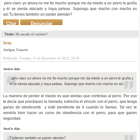
pero claro yo ahora no me fio mucho porque me da miedo a un perro le gruña
y él se sienta atacado y haya peleas. Supongo que macho con macho es
así.Tu tienes también un pastor alemán?
Citar
Denunciar
mensaje
Titulo:
Ha sacado el carácter?
Ittm
Antiguo Usuario
Publicado: Tuesday 11 de December de 2012, 18:45
AnaGu dijo:
pero claro yo ahora no me fio mucho porque me da miedo a un perro le gruña y
él se sienta atacado y haya peleas. Supongo que macho con macho es así.
La manera de perder el miedo es que sientas que controlas al perro. Por eso
te decía que practiques la llamada, estrecha el vínculo con el perro, que tenga
ganas de obedecerte y esté pendiente de ti cuando lo llamas. Tal vez te
vendría bien hacer un curso de obediencia con el perro, para que ganes
seguridad.
AnaGu dijo:
Tu tienes también un pastor alemán?