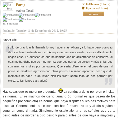
0 Albumes
(0 fotos)
Farag
0 perros
(0 fotos)
¡Adicto Total!
ver mas
3378 mensajes
Publicado: Tuesday 11 de December de 2012, 19:25
AnaGu dijo:
si, lo de practicar la llamada lo voy hacer más, Ahora ya lo hago pero como tu
dices lo haré hasta aburrirme!!! Aunque en una situación de pelea es difícil que te
hagan caso. La cuestión es que he hablado con un adiestrador de confianza, el
cual me ha dicho que es muy normal que dos perros se peleen y más si los dos
son machos y si es por un juguete. Que sería diferente en el caso de que mi
perro se mostrara agresivo con otros perros sin razón aparente, cosa que de
momento no hace. Y se llevan bien los tres? sobre todo las dos perras? por
cierto, tu los tienes castrados?
Hay cosas que es mejor no preguntar
La conducta de tu perro en principio
es normal. Entre machos de cierto tamaño (lo normal es que pasen de los
pequeños por completo) es normal que haya disputas si les das motivos para
disputar. Generalmente si se conocen habrá mucho ruido y al dia siguiente
seguiran como si nada. Simplemente estate atenta a las señales que da tu
perro antes de morder a otro perro y paralo antes de que vaya a mayores y