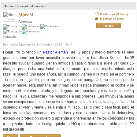
mensaje
Titulo:
Ha sacado el carácter?
0 Albumes
(0 fotos)
MjoseM
0 perros
(0 fotos)
Aprendiz
ver mas
6 mensajes
Publicado: Monday 11 de March de 2013, 15:48
Hola!! Yo tb tengo un
Pastor Alemán
de 2 años y medio hembra es muy
guapa...bueno por favor necesito consejo pq lo q has dicho Kremlin, bufff!!
necesito ayuda!! cuando vienen amigos a casa o familia q suele ver cada 15
dias, se pone echa una furia! claro, mi madre p.e. le da mucho miedo esta
raza( le mordió uno hace años), asi q cuando vienen o la meto en el porche o
la dejo en el jardin, pero no me gusta q se ponga asi, no se nos puede
acercar nadie, esta mañana sin ir mas lejos, estaba limpiando el coche y se
mete en el maletero abierto, y ha llegado un repartidor y casi se lo come!!! q
hago!! la llevo a adiestrar? me responde a mis ordenes,....es muybuena jamas
se me escapa cuando la paseo va siempre a mi lado o si se la aleja la llamado
diciendola "ven" y viene y se sienta a mi lado....asi q creo q sera facil, pero el
tema es con las personas, es miedosa y eso la hace estar a la defensiva,
exceso de protección quiero q aprenda a diferenciar entre los conocidos y los
q no y sobre todo q si la digo quieta o NO q me obedezca......pido mucho??
mil gracias!!!