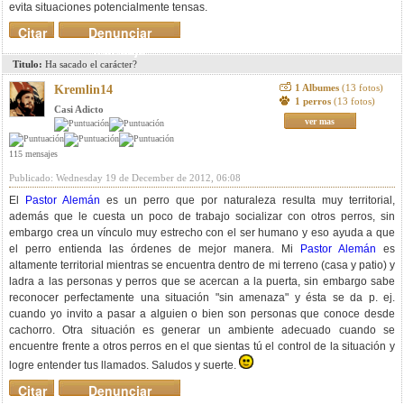
evita situaciones potencialmente tensas.
Citar
Denunciar
mensaje
Titulo:
Ha sacado el carácter?
1 Albumes
(13 fotos)
Kremlin14
1 perros
(13 fotos)
Casi Adicto
ver mas
115 mensajes
Publicado: Wednesday 19 de December de 2012, 06:08
El
Pastor Alemán
es un perro que por naturaleza resulta muy territorial,
además que le cuesta un poco de trabajo socializar con otros perros, sin
embargo crea un vínculo muy estrecho con el ser humano y eso ayuda a que
el perro entienda las órdenes de mejor manera. Mi
Pastor Alemán
es
altamente territorial mientras se encuentra dentro de mi terreno (casa y patio) y
ladra a las personas y perros que se acercan a la puerta, sin embargo sabe
reconocer perfectamente una situación "sin amenaza" y ésta se da p. ej.
cuando yo invito a pasar a alguien o bien son personas que conoce desde
cachorro. Otra situación es generar un ambiente adecuado cuando se
encuentre frente a otros perros en el que sientas tú el control de la situación y
logre entender tus llamados. Saludos y suerte.
Citar
Denunciar