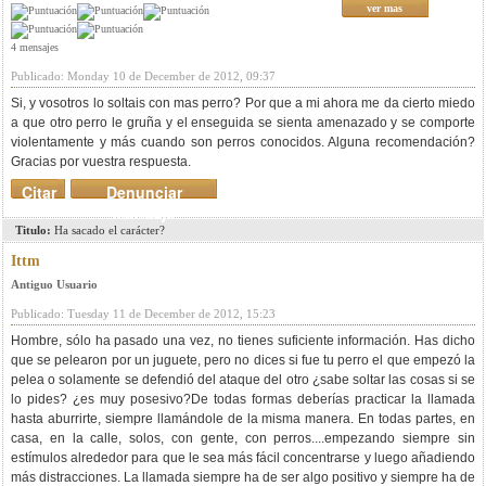
ver mas
4 mensajes
Publicado: Monday 10 de December de 2012, 09:37
Si, y vosotros lo soltais con mas perro? Por que a mi ahora me da cierto miedo
a que otro perro le gruña y el enseguida se sienta amenazado y se comporte
violentamente y más cuando son perros conocidos. Alguna recomendación?
Gracias por vuestra respuesta.
Citar
Denunciar
mensaje
Titulo:
Ha sacado el carácter?
Ittm
Antiguo Usuario
Publicado: Tuesday 11 de December de 2012, 15:23
Hombre, sólo ha pasado una vez, no tienes suficiente información. Has dicho
que se pelearon por un juguete, pero no dices si fue tu perro el que empezó la
pelea o solamente se defendió del ataque del otro ¿sabe soltar las cosas si se
lo pides? ¿es muy posesivo?De todas formas deberías practicar la llamada
hasta aburrirte, siempre llamándole de la misma manera. En todas partes, en
casa, en la calle, solos, con gente, con perros....empezando siempre sin
estímulos alrededor para que le sea más fácil concentrarse y luego añadiendo
más distracciones. La llamada siempre ha de ser algo positivo y siempre ha de