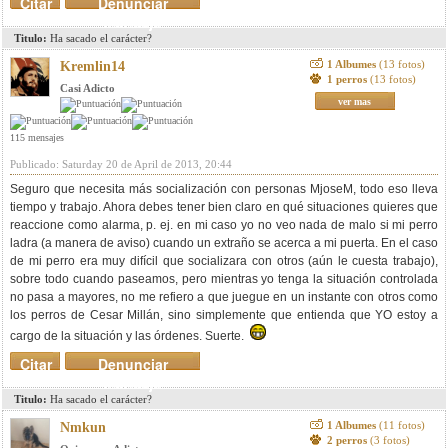
Citar
Denunciar
mensaje
Titulo:
Ha sacado el carácter?
1 Albumes
(13 fotos)
Kremlin14
1 perros
(13 fotos)
Casi Adicto
ver mas
115 mensajes
Publicado: Saturday 20 de April de 2013, 20:44
Seguro que necesita más socialización con personas MjoseM, todo eso lleva
tiempo y trabajo. Ahora debes tener bien claro en qué situaciones quieres que
reaccione como alarma, p. ej. en mi caso yo no veo nada de malo si mi perro
ladra (a manera de aviso) cuando un extraño se acerca a mi puerta. En el caso
de mi perro era muy difícil que socializara con otros (aún le cuesta trabajo),
sobre todo cuando paseamos, pero mientras yo tenga la situación controlada
no pasa a mayores, no me refiero a que juegue en un instante con otros como
los perros de Cesar Millán, sino simplemente que entienda que YO estoy a
cargo de la situación y las órdenes. Suerte.
Citar
Denunciar
mensaje
Titulo:
Ha sacado el carácter?
1 Albumes
(11 fotos)
Nmkun
2 perros
(3 fotos)