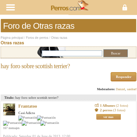
Foro de Otras razas
Página principal
/
Foros de perros
/
Otras razas
Otras razas
hay foro sobre scottish terrier?
Responder
Moderadores:
Damzel
,
sandrarf
Titulo:
hay foro sobre scottish terrier?
1 Albumes
(2 fotos)
Frantatoo
2 perros
(3 fotos)
Casi Adicto
ver mas
167 mensajes
Publicado: Saturday 01 de June de 2013, 12:00