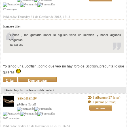
27 mensajes
Publicado: Thursday 31 de October de 2013, 17:16
frantatoo dijo:
Buenas , me gustaria saber si alguien tiene un scottish...y hacer algunas
preguntas..
Un saludo
Yo tengo una Scottish, por lo que veo no hay foro de Scottish, pregunta lo que
quieras
Citar
Denunciar
mensaje
Titulo:
hay foro sobre scottish terrier?
3 Albumes
(27 fotos)
YakoDandy
2 perros
(2 fotos)
¡Adicto Total!
ver mas
2082 mensajes
Publicado: Friday 15 de November de 2013, 16:34