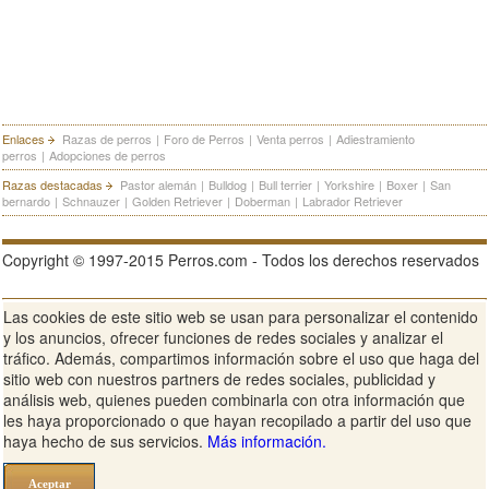
Enlaces
Razas de perros
|
Foro de Perros
|
Venta perros
|
Adiestramiento
perros
|
Adopciones de perros
Razas destacadas
Pastor alemán
|
Bulldog
|
Bull terrier
|
Yorkshire
|
Boxer
|
San
bernardo
|
Schnauzer
|
Golden Retriever
|
Doberman
|
Labrador Retriever
Copyright © 1997-2015 Perros.com - Todos los derechos reservados
Las cookies de este sitio web se usan para personalizar el contenido
Publicidad en Perros.com
|
Contacte
|
Aviso Legal
|
Política de
y los anuncios, ofrecer funciones de redes sociales y analizar el
privacidad
|
Condiciones de uso
tráfico. Además, compartimos información sobre el uso que haga del
sitio web con nuestros partners de redes sociales, publicidad y
Ver sitio web completo
análisis web, quienes pueden combinarla con otra información que
les haya proporcionado o que hayan recopilado a partir del uso que
haya hecho de sus servicios.
Más información.