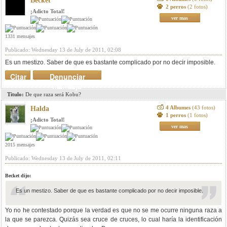
Becket
2 perros
(2 fotos)
¡Adicto Total!
ver mas
1331 mensajes
Publicado: Wednesday 13 de July de 2011, 02:08
Es un mestizo. Saber de que es bastante complicado por no decir imposible.
Citar
Denunciar
mensaje
Titulo:
De que raza será Kobu?
4 Albumes
(43 fotos)
Halda
1 perros
(1 fotos)
¡Adicto Total!
ver mas
2015 mensajes
Publicado: Wednesday 13 de July de 2011, 02:11
Becket dijo:
Es un mestizo. Saber de que es bastante complicado por no decir imposible.
Yo no he contestado porque la verdad es que no se me ocurre ninguna raza a
la que se parezca. Quizás sea cruce de cruces, lo cual haría la identificación