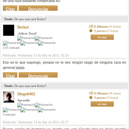
de una raza bastante complicada xD
Citar
Denunciar
mensaje
Titulo:
De que raza será Kobu?
0 Albumes
(0 fotos)
Becket
2 perros
(2 fotos)
¡Adicto Total!
ver mas
1331 mensajes
Publicado: Wednesday 13 de July de 2011, 02:24
Eso es lo que supongo, porque no le veo ningún rasgo de ninguna raza en
general jajaja.
Citar
Denunciar
mensaje
Titulo:
De que raza será Kobu?
0 Albumes
(0 fotos)
Diego0402
3 perros
(3 fotos)
Aprendiz
ver mas
4 mensajes
Publicado: Wednesday 13 de July de 2011, 02:27