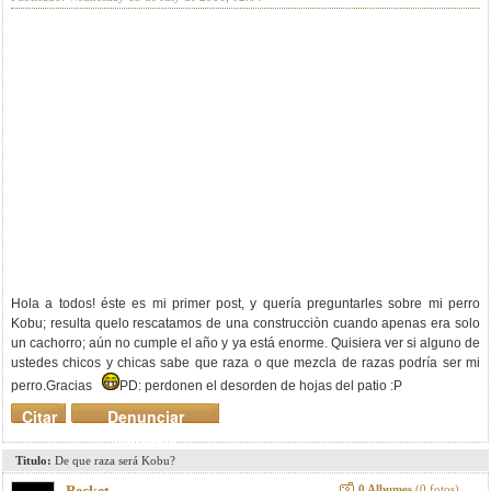
Hola a todos! éste es mi primer post, y quería preguntarles sobre mi perro
Kobu; resulta quelo rescatamos de una construcciòn cuando apenas era solo
un cachorro; aún no cumple el año y ya está enorme. Quisiera ver si alguno de
ustedes chicos y chicas sabe que raza o que mezcla de razas podría ser mi
perro.Gracias
PD: perdonen el desorden de hojas del patio :P
Citar
Denunciar
mensaje
Titulo:
De que raza será Kobu?
0 Albumes
(0 fotos)