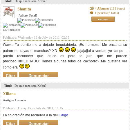
Titulo:
De que raza será Kobu?
4 Albumes
(119 fotos)
Shanita
1 perros
(6 fotos)
¡Adicto Total!
ver mas
1324 mensajes
Publicado: Wednesday 13 de July de 2011, 02:35
Waw... Tu perrito me a dejado boquiabierta. ¡Es hermoso! Me encanta su
patron de rayas o manchas? XD
jajajajjaLa verdad yo tampoco
puedo reconocer que cruce es pero te juro que me parece
precioso!!!!!!!!EDITADO: Tienes algunas fotos de cachorro? Me gustaria ver
como era
Citar
Denunciar
mensaje
Titulo:
De que raza será Kobu?
Xiliona
Antiguo Usuario
Publicado: Friday 15 de July de 2011, 18:15
La coloración me recuerda a la del
Galgo
Citar
Denunciar
mensaje