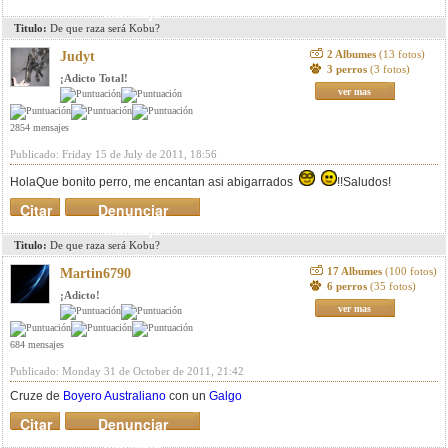
mensaje
Titulo:
De que raza será Kobu?
2 Albumes
(13 fotos)
Judyt
3 perros
(3 fotos)
¡Adicto Total!
ver mas
2854 mensajes
Publicado: Friday 15 de July de 2011, 18:56
HolaQue bonito perro, me encantan asi abigarrados
!!Saludos!
Citar
Denunciar
mensaje
Titulo:
De que raza será Kobu?
17 Albumes
(100 fotos)
Martin6790
6 perros
(35 fotos)
¡Adicto!
ver mas
684 mensajes
Publicado: Monday 31 de October de 2011, 21:42
Cruze de
Boyero Australiano
con un
Galgo
Citar
Denunciar
mensaje