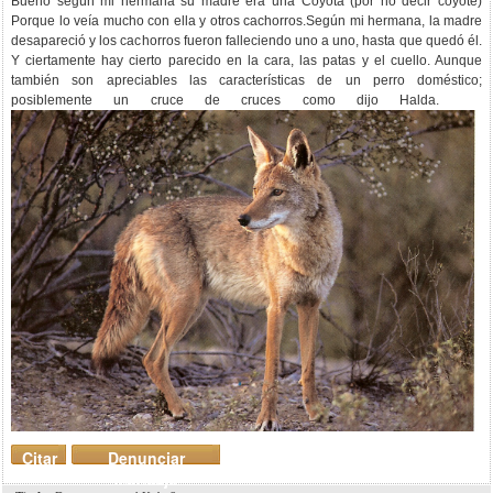
Bueno según mi hermana su madre era una Coyota (por no decir coyote)
Porque lo veía mucho con ella y otros cachorros.Según mi hermana, la madre
desapareció y los cachorros fueron falleciendo uno a uno, hasta que quedó él.
Y ciertamente hay cierto parecido en la cara, las patas y el cuello. Aunque
también son apreciables las características de un perro doméstico;
posiblemente un cruce de cruces como dijo Halda.
Citar
Denunciar
mensaje