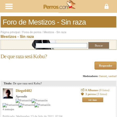
Foro de Mestizos - Sin raza
Página principal
/
Foros de perros
/
Mestizos - Sin raza
Mestizos - Sin raza
De que raza será Kobu?
Responder
Moderadores:
Damzel
,
sandrarf
Titulo:
De que raza será Kobu?
0 Albumes
(0 fotos)
Diego0402
3 perros
(3 fotos)
Aprendiz
ver mas
4 mensajes
Publicado: Wednesday 13 de July de 2011, 02:04