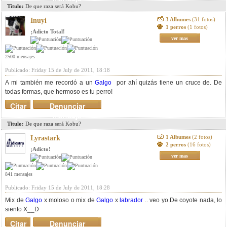
Titulo:
De que raza será Kobu?
3 Albumes
(31 fotos)
Inuyi
1 perros
(1 fotos)
¡Adicto Total!
ver mas
2500 mensajes
Publicado: Friday 15 de July de 2011, 18:18
A mi también me recordó a un
Galgo
por ahí quizás tiene un cruce de. De
todas formas, que hermoso es tu perro!
Citar
Denunciar
mensaje
Titulo:
De que raza será Kobu?
1 Albumes
(2 fotos)
Lyrastark
2 perros
(16 fotos)
¡Adicto!
ver mas
841 mensajes
Publicado: Friday 15 de July de 2011, 18:28
Mix de
Galgo
x moloso o mix de
Galgo
x
labrador
.. veo yo.De coyote nada, lo
siento X__D
Citar
Denunciar