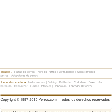
Enlaces
Razas de perros
|
Foro de Perros
|
Venta perros
|
Adiestramiento
perros
|
Adopciones de perros
Razas destacadas
Pastor alemán
|
Bulldog
|
Bull terrier
|
Yorkshire
|
Boxer
|
San
bernardo
|
Schnauzer
|
Golden Retriever
|
Doberman
|
Labrador Retriever
Copyright © 1997-2015 Perros.com - Todos los derechos reservados