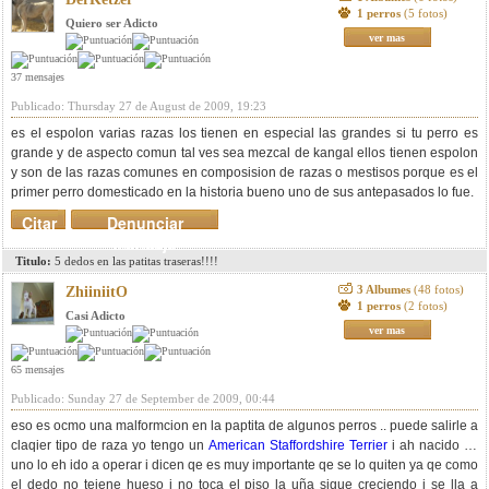
1 perros
(5 fotos)
Quiero ser Adicto
ver mas
37 mensajes
Publicado: Thursday 27 de August de 2009, 19:23
es el espolon varias razas los tienen en especial las grandes si tu perro es
grande y de aspecto comun tal ves sea mezcal de kangal ellos tienen espolon
y son de las razas comunes en composision de razas o mestisos porque es el
primer perro domesticado en la historia bueno uno de sus antepasados lo fue.
Citar
Denunciar
mensaje
Titulo:
5 dedos en las patitas traseras!!!!
3 Albumes
(48 fotos)
ZhiiniitO
1 perros
(2 fotos)
Casi Adicto
ver mas
65 mensajes
Publicado: Sunday 27 de September de 2009, 00:44
eso es ocmo una malformcion en la paptita de algunos perros .. puede salirle a
claqier tipo de raza yo tengo un
American Staffordshire Terrier
i ah nacido cn
uno lo eh ido a operar i dicen qe es muy importante qe se lo quiten ya qe como
el dedo no teiene hueso i no toca el piso la uña sigue creciendo i se lla a