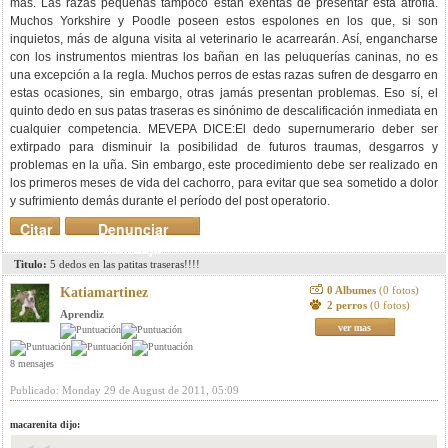
más. Las razas pequeñas tampoco están exentas de presentar esta atrofia.
Muchos Yorkshire y Poodle poseen estos espolones en los que, si son
inquietos, más de alguna visita al veterinario le acarrearán. Así, engancharse
con los instrumentos mientras los bañan en las peluquerías caninas, no es
una excepción a la regla. Muchos perros de estas razas sufren de desgarro en
estas ocasiones, sin embargo, otras jamás presentan problemas. Eso sí, el
quinto dedo en sus patas traseras es sinónimo de descalificación inmediata en
cualquier competencia. MEVEPA DICE:El dedo supernumerario deber ser
extirpado para disminuir la posibilidad de futuros traumas, desgarros y
problemas en la uña. Sin embargo, este procedimiento debe ser realizado en
los primeros meses de vida del cachorro, para evitar que sea sometido a dolor
y sufrimiento demás durante el período del post operatorio.
Citar
Denunciar
mensaje
Titulo:
5 dedos en las patitas traseras!!!!
0 Albumes
(0 fotos)
Katiamartinez
2 perros
(0 fotos)
Aprendiz
ver mas
8 mensajes
Publicado: Monday 29 de August de 2011, 05:09
macarenita dijo: