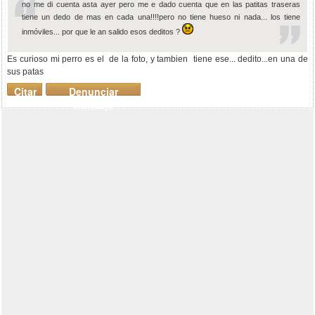
no me di cuenta asta ayer pero me e dado cuenta que en las patitas traseras
tiene un dedo de mas en cada una!!!!pero no tiene hueso ni nada... los tiene
inmóviles... por que le an salido esos deditos ?
Es curioso mi perro es el de la foto, y tambien tiene ese... dedito...en una de
sus patas
Citar
Denunciar
mensaje