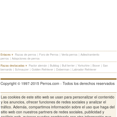
Enlaces
Razas de perros
|
Foro de Perros
|
Venta perros
|
Adiestramiento
perros
|
Adopciones de perros
Razas destacadas
Pastor alemán
|
Bulldog
|
Bull terrier
|
Yorkshire
|
Boxer
|
San
bernardo
|
Schnauzer
|
Golden Retriever
|
Doberman
|
Labrador Retriever
Copyright © 1997-2015 Perros.com - Todos los derechos reservados
Las cookies de este sitio web se usan para personalizar el contenido
Publicidad en Perros.com
|
Contacte
|
Aviso Legal
|
Política de
y los anuncios, ofrecer funciones de redes sociales y analizar el
privacidad
|
Condiciones de uso
tráfico. Además, compartimos información sobre el uso que haga del
sitio web con nuestros partners de redes sociales, publicidad y
Ver sitio web completo
análisis web, quienes pueden combinarla con otra información que