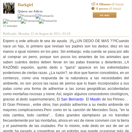
0 Albumes
(0 fotos)
Darkgirl
0 perros
(0 fotos)
Quiero ser Adicto
ver mas
23 mensajes
Publicado: Monday 22 de August de 2011, 03:20
Espero q este articulo te sea de ayuda. :)!!¿¿UN DEDO DE MAS ??!!Cuando
nace un hijo, lo primero que revisan los padres son los dedos: diez en las
manos e igual número en los pies. Sin embargo, esta cuenta se pasa por alto
al comprar un perro, porque son pocos los amantes de los animales que
saben cuántos dedos deben llevar en las patas traseras y delanteras...LA
RAZÓNEl espolón, quinto dedo o "garra" aparece en las extremidades
posteriores de ciertas razas. ¿La razón?, se dice que fueron concebidos, en un
comienzo, como una respuesta de la naturaleza a las necesidades del
ambiente, no son pocos las razas de perros que lo traen incorporados a sus
patas como una forma de adherirse a las zonas geográficas accidentadas
como montañas rocosas y nieve. Así, según algunos conocedores cinológicos,
gracias al dedo supernumerario, El
San Bernardo
El
Mastín
de los Pirineos y
El Gran Pirineos , entre otros, han podido adherirse a su medio ambiente sin
mayores complicaciones.Pero como en la canción de Mercedes Soza, "en la
vida cambia, todo cambia"… Estos grandes ejemplares ya no transitan
frecuentemente por las montañas, ahora en vez de nieve conviven con la tierra
y el pavimento de las ciudades. Por lo mismo, este dedo en vez de ser un
aporte ha pasado a convertirse en un estorbo que puede ocasionar más de