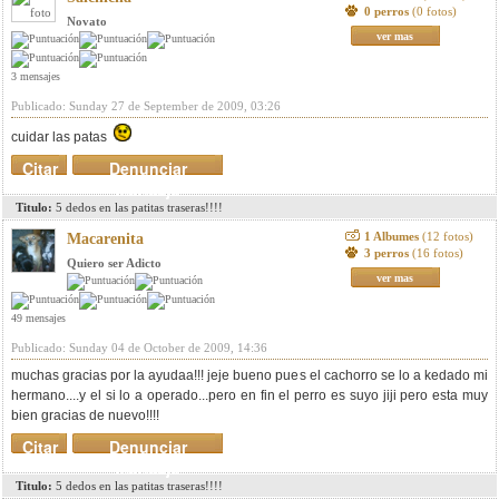
0 perros
(0 fotos)
Novato
ver mas
3 mensajes
Publicado: Sunday 27 de September de 2009, 03:26
cuidar las patas
Citar
Denunciar
mensaje
Titulo:
5 dedos en las patitas traseras!!!!
1 Albumes
(12 fotos)
Macarenita
3 perros
(16 fotos)
Quiero ser Adicto
ver mas
49 mensajes
Publicado: Sunday 04 de October de 2009, 14:36
muchas gracias por la ayudaa!!! jeje bueno pues el cachorro se lo a kedado mi
hermano....y el si lo a operado...pero en fin el perro es suyo jiji pero esta muy
bien gracias de nuevo!!!!
Citar
Denunciar
mensaje
Titulo:
5 dedos en las patitas traseras!!!!