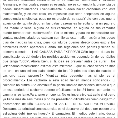
Alemanes, en los cuales, según su estándar, no se contempla la presencia de
dedos supernumerarios. Eventualmente pueden nacer cachorros con esta
malformación, y en ese caso, es imposible que sean aceptados en alguna
competencia cinológica, pues no es propio de su raza.Y ojo con eso, que la
aparición del quinto dedo en las patas traseras es hereditario: si un padre o
una madre lo tiene, alguno de sus cachorros, en alguna de sus camadas
puede heredar esta malformación. Por lo mismo, y para no menoscabar sus
ventas, muchos criadores extirpan con tijeras esta malformación a los pocos
días de nacidas las crías, pero los futuros dueños desconocen esto y los
problemas recién aparecen cuando sus regalones son padres y tienen su
primera camada … LAS CAUSAS PARA EXTIRPARLOSin lugar a dudas las
complicaciones del dedo y los posibles accidentes dependerán de los hábitos
que tenga "Boby". Ahora bien, si la idea es prevenir antes de curar… los
veterinarios recomiendan extirpar este miembro —que muchas veces es más
de uno en una misma pata- dentro de los 10 primeros días de nacido el
cachorro ¿Las razones?:• Mientras más pequeño más simple es el
procedimiento.• Los cachorro a esta edad tienen menos conciencia.• El
cachorro no sufrirá.• Se disminuirá la posibilidad de infecciones, debido a que
en este período el cachorro duerme prácticamente las 24 horas, por tanto, no
camina ni se lame.Para tener en cuenta: No es imperativo extraerlo si el perro
ya tiene más de seis meses y no ha presentado dificultades como desgarro o
encarnación de uña. CONSECUENCIAS DEL DEDO SUPERNUMERARIO•
Desgarro: La principal consecuencias es el desgarro del dedo por poseer una
estructura débil (no es hueso).• Encarnación: El médico veterinario, doctor