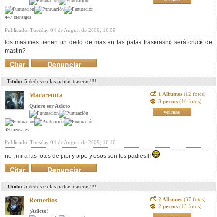
447 mensajes
Publicado: Tuesday 04 de August de 2009, 16:09
los mastines tienen un dedo de mas en las patas traserasno será cruce de
mastin?
Citar
Denunciar
mensaje
Titulo:
5 dedos en las patitas traseras!!!!
1 Albumes
(12 fotos)
Macarenita
3 perros
(16 fotos)
Quiero ser Adicto
ver mas
49 mensajes
Publicado: Tuesday 04 de August de 2009, 16:10
no , mira las fotos de pipi y pipo y esos son los padres!!!
Citar
Denunciar
mensaje
Titulo:
5 dedos en las patitas traseras!!!!
2 Albumes
(37 fotos)
Remedios
2 perros
(15 fotos)
¡Adicto!