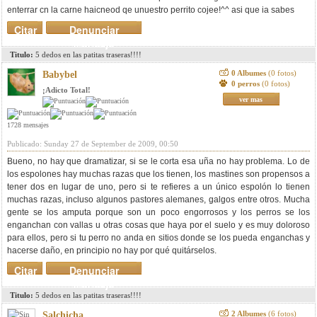
enterrar cn la carne haicneod qe unuestro perrito cojee!^^ asi que ia sabes
Citar
Denunciar
mensaje
Titulo:
5 dedos en las patitas traseras!!!!
0 Albumes
(0 fotos)
Babybel
0 perros
(0 fotos)
¡Adicto Total!
ver mas
1728 mensajes
Publicado: Sunday 27 de September de 2009, 00:50
Bueno, no hay que dramatizar, si se le corta esa uña no hay problema. Lo de
los espolones hay muchas razas que los tienen, los mastines son propensos a
tener dos en lugar de uno, pero si te refieres a un único espolón lo tienen
muchas razas, incluso algunos pastores alemanes, galgos entre otros. Mucha
gente se los amputa porque son un poco engorrosos y los perros se los
enganchan con vallas u otras cosas que haya por el suelo y es muy doloroso
para ellos, pero si tu perro no anda en sitios donde se los pueda enganchas y
hacerse daño, en principio no hay por qué quitárselos.
Citar
Denunciar
mensaje
Titulo:
5 dedos en las patitas traseras!!!!
2 Albumes
(6 fotos)
Salchicha