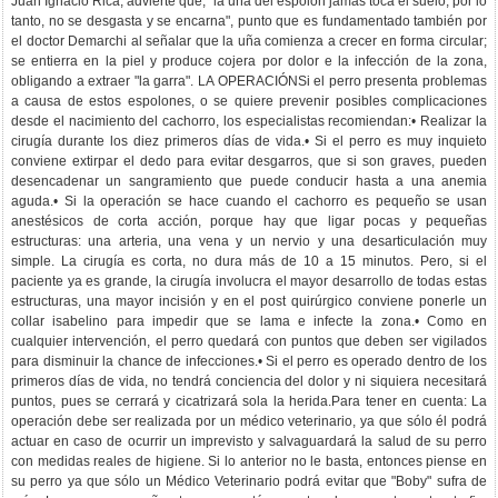
Juan Ignacio Rica, advierte que, "la uña del espolón jamás toca el suelo, por lo
tanto, no se desgasta y se encarna", punto que es fundamentado también por
el doctor Demarchi al señalar que la uña comienza a crecer en forma circular;
se entierra en la piel y produce cojera por dolor e la infección de la zona,
obligando a extraer "la garra". LA OPERACIÓNSi el perro presenta problemas
a causa de estos espolones, o se quiere prevenir posibles complicaciones
desde el nacimiento del cachorro, los especialistas recomiendan:• Realizar la
cirugía durante los diez primeros días de vida.• Si el perro es muy inquieto
conviene extirpar el dedo para evitar desgarros, que si son graves, pueden
desencadenar un sangramiento que puede conducir hasta a una anemia
aguda.• Si la operación se hace cuando el cachorro es pequeño se usan
anestésicos de corta acción, porque hay que ligar pocas y pequeñas
estructuras: una arteria, una vena y un nervio y una desarticulación muy
simple. La cirugía es corta, no dura más de 10 a 15 minutos. Pero, si el
paciente ya es grande, la cirugía involucra el mayor desarrollo de todas estas
estructuras, una mayor incisión y en el post quirúrgico conviene ponerle un
collar isabelino para impedir que se lama e infecte la zona.• Como en
cualquier intervención, el perro quedará con puntos que deben ser vigilados
para disminuir la chance de infecciones.• Si el perro es operado dentro de los
primeros días de vida, no tendrá conciencia del dolor y ni siquiera necesitará
puntos, pues se cerrará y cicatrizará sola la herida.Para tener en cuenta: La
operación debe ser realizada por un médico veterinario, ya que sólo él podrá
actuar en caso de ocurrir un imprevisto y salvaguardará la salud de su perro
con medidas reales de higiene. Si lo anterior no le basta, entonces piense en
su perro ya que sólo un Médico Veterinario podrá evitar que "Boby" sufra de