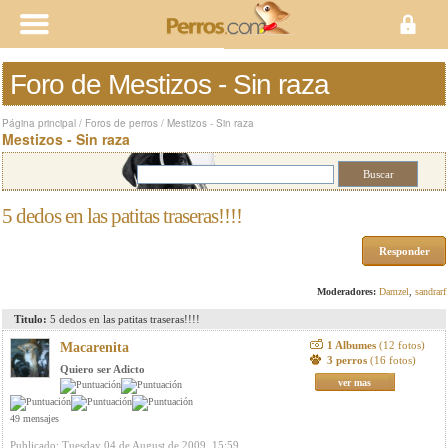
Foro de Mestizos - Sin raza
Página principal
/
Foros de perros
/
Mestizos - Sin raza
Mestizos - Sin raza
5 dedos en las patitas traseras!!!!
Responder
Moderadores:
Damzel
,
sandrarf
Titulo:
5 dedos en las patitas traseras!!!!
1 Albumes
(12 fotos)
Macarenita
3 perros
(16 fotos)
Quiero ser Adicto
ver mas
49 mensajes
Publicado: Tuesday 04 de August de 2009, 15:59