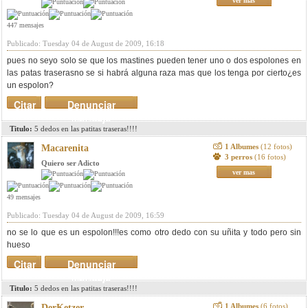
ver mas
447 mensajes
Publicado: Tuesday 04 de August de 2009, 16:18
pues no seyo solo se que los mastines pueden tener uno o dos espolones en
las patas traserasno se si habrá alguna raza mas que los tenga por cierto¿es
un espolon?
Citar
Denunciar
mensaje
Titulo:
5 dedos en las patitas traseras!!!!
1 Albumes
(12 fotos)
Macarenita
3 perros
(16 fotos)
Quiero ser Adicto
ver mas
49 mensajes
Publicado: Tuesday 04 de August de 2009, 16:59
no se lo que es un espolon!!!es como otro dedo con su uñita y todo pero sin
hueso
Citar
Denunciar
mensaje
Titulo:
5 dedos en las patitas traseras!!!!
1 Albumes
(6 fotos)
DerKetzer