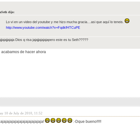
aSeth dijo:
Lo vi en un video del youtube y me hizo mucha gracia....asi que aquí lo teneis.
http://www.youtube.com/watch?v=FqdkfHTCuPE
jajjajajjajaja Dios q risa jajajjajajajapero este es tu Seth?????
, lo acabamos de hacer ahora
day 10 de July de 2010, 11:52
jajajajajajajajajajajajajaja!
:-Dque bueno!!!!!