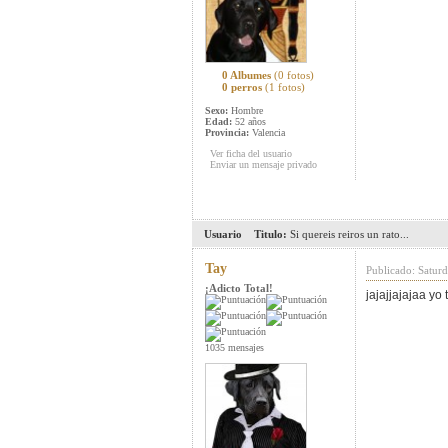
0 Albumes
(0 fotos)
0 perros
(1 fotos)
Sexo:
Hombre
Edad:
52 años
Provincia:
Valencia
Ver ficha del usuario
Enviar un mensaje privado
Usuario
Titulo:
Si quereis reiros un rato...
Tay
Publicado: Satur
¡Adicto Total!
jajajjajajaa yo
1035 mensajes