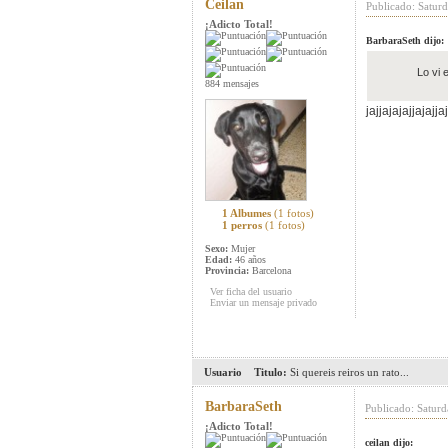
Ceilan
Publicado: Satur
¡Adicto Total!
BarbaraSeth dijo:
Lo vi 
884 mensajes
jajjajajajjajajj
1 Albumes
(1 fotos)
1 perros
(1 fotos)
Sexo:
Mujer
Edad:
46 años
Provincia:
Barcelona
Ver ficha del usuario
Enviar un mensaje privado
Usuario
Titulo:
Si quereis reiros un rato...
BarbaraSeth
Publicado: Saturd
¡Adicto Total!
ceilan dijo: