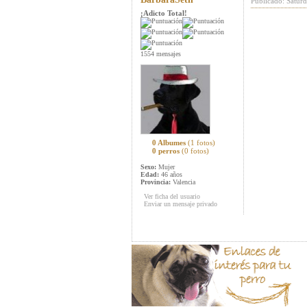
Publicado: Satur
¡Adicto Total!
1554 mensajes
0 Albumes
(1 fotos)
0 perros
(0 fotos)
Sexo:
Mujer
Edad:
46 años
Provincia:
Valencia
Ver ficha del usuario
Enviar un mensaje privado