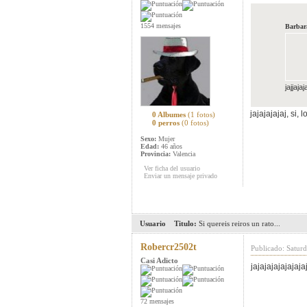
1554 mensajes
Barbar
jajjaja
jajajajajaj, si
0 Albumes
(1 fotos)
0 perros
(0 fotos)
Sexo:
Mujer
Edad:
46 años
Provincia:
Valencia
Ver ficha del usuario
Enviar un mensaje privado
Usuario
Titulo:
Si quereis reiros un rato...
Robercr2502t
Publicado: Satur
Casi Adicto
jajajajajajajaja
72 mensajes