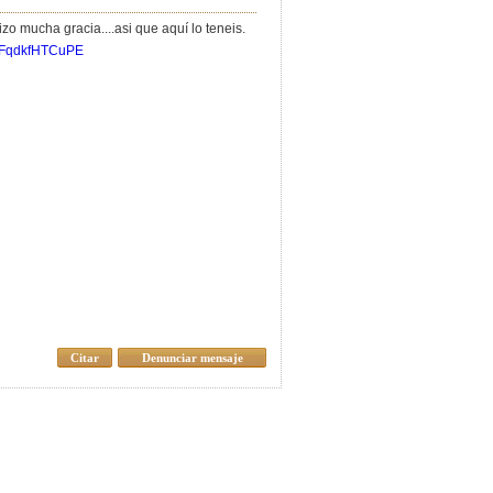
zo mucha gracia....asi que aquí lo teneis.
v=FqdkfHTCuPE
Citar
Denunciar mensaje