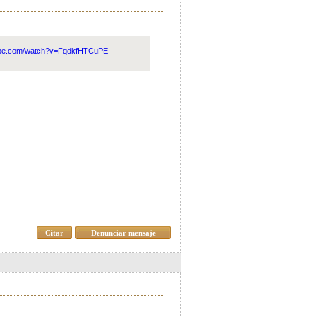
tube.com/watch?v=FqdkfHTCuPE
Citar
Denunciar mensaje