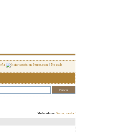
seña
|
No estás
Responder
Moderadores:
Damzel
,
sandrarf