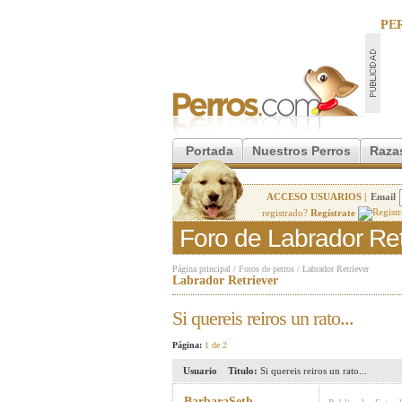
PE
Portada
Nuestros Perros
Raza
ACCESO USUARIOS |
Email
registrado?
Regístrate
Foro de Labrador Ret
Página principal
/
Foros de perros
/
Labrador Retriever
Labrador Retriever
Si quereis reiros un rato...
Página:
1 de 2
Usuario
Titulo:
Si quereis reiros un rato...
BarbaraSeth