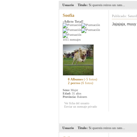
Usuario
Titulo:
Si quereis reiros un rato...
Soofia
Publicado: Satur
¡Adicto Total!
Jajajaja, muu
1015 mensajes
0 Albumes
(-5 fotos)
2 perros
(6 fotos)
Sexo:
Mujer
Edad:
31 años
Provincia:
Baleares
Ver ficha del usuario
Enviar un mensaje privado
Usuario
Titulo:
Si quereis reiros un rato...