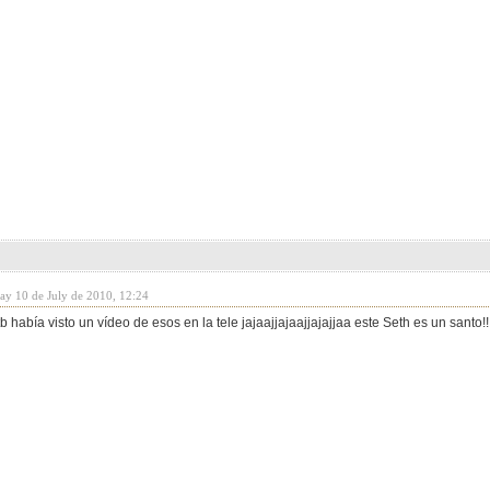
day 10 de July de 2010, 12:24
 tb había visto un vídeo de esos en la tele jajaajjajaajjajajjaa este Seth es un santo!!