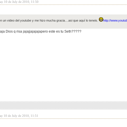
day 10 de July de 2010, 11:50
en un video del youtube y me hizo mucha gracia....asi que aquí lo teneis.
http://www.you
ajaja Dios q risa jajajjajajajapero este es tu Seth?????
ay 10 de July de 2010, 11:51