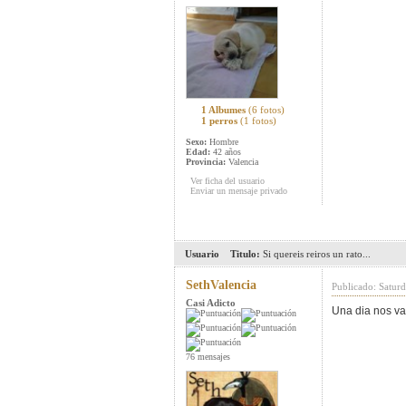
1 Albumes
(6 fotos)
1 perros
(1 fotos)
Sexo:
Hombre
Edad:
42 años
Provincia:
Valencia
Ver ficha del usuario
Enviar un mensaje privado
Usuario
Titulo:
Si quereis reiros un rato...
SethValencia
Publicado: Satur
Casi Adicto
Una dia nos va
76 mensajes