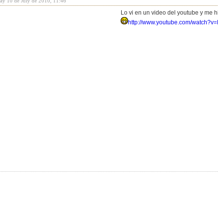
day 10 de July de 2010, 11:46
Lo vi en un video del youtube y me hi
http://www.youtube.com/watch?