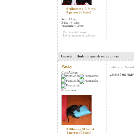
0 Albumes
(13 fotos)
0 perros
(0 fotos)
Sexo:
Mujer
Edad:
44 años
Provincia:
Cáceres
Ver ficha del usuario
Enviar un mensaje privado
Usuario
Titulo:
Si quereis reiros un rato...
Pasky
Publicado: Satur
Casi Adicto
Jajaja!! es muy
66 mensajes
0 Albumes
(0 fotos)
1 perros
(0 fotos)