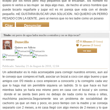
ecepto por los niños pero muy pequeños que le encantan.. los hombre no
quiere ni verlos a las mujer se deja algo mas.. de hecho el unico hombre que
puede tocarlo regañarle y jugar ect es mi pareja que esta con el desde
pequeño. mE GUSTARIA BUSCAR UNA SOLUCION.. NO QUIERO UN PERRO
PESADO CON LA GENTE...pero al menos que no les ladre como un poseso
Citar
Denunciar
mensaje
Titulo:
mi perro de agua ladra mucho a estraños y no se deja tocar?
0 Albumes
(0 fotos)
Dunecillo
0 perros
(0 fotos)
Quiero ser Adicto
ver mas
15 mensajes
Publicado: Saturday 21 de August de 2010, 12:04
Un adiestrador es lo más aconsejable para corregir nuestros errores, aun así
te consejo que compres el halti, asociar un bozal a coco con algo bueno y que
amigos con 0'0 miedo a coco empiecen a conocerlo y tu corregirlo cada vez
que lo haga mal sin permitirle siquiera un ladrido. Si lo que hace es huir
mientras ladra yo haría eso mismo pero en casa con el bozal y sin correa
donde el se sienta bien pero no debajo de nada como la mesa o sillas,
muchísima paciencia.Seguramente sea un problema de sociabilidad de
cachorro ya que un mes y poco, es poco tiempo con la madre y se conseja
separarlo con 2 meses, a mi casa llegó con algo menos de 2 meses y lo que