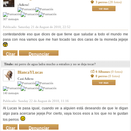
3 perros
(28 fotos)
¡Adicto!
ver mas
307 mensajes
Publicado: Saturday 21 de August de 2010, 22:52
contestandote eso que dices de que tiene que saludar a todo el mundo me
pasa con noa vamos que me han tocado las dos caras de la moneda jejjeje
Citar
Denunciar
mensaje
Titulo:
mi perro de agua ladra mucho a estraños y no se deja tocar?
0 Albumes
(0 fotos)
BlancaYLucas
0 perros
(0 fotos)
Casi Adicto
ver mas
140 mensajes
Publicado: Sunday 22 de August de 2010, 11:16
Al Lucas le pasa igual, cuando ve a alguien está deseando de que le digan
algo para acercarse jejeje.Por cierto, vaya locos esos a los que no le gustan
los perros
Citar
Denunciar