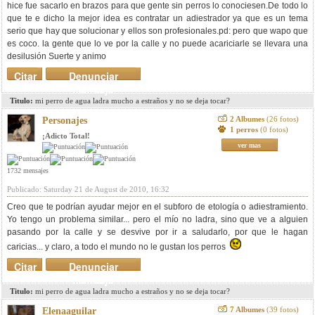
hice fue sacarlo en brazos para que gente sin perros lo conociesen.De todo lo
que te e dicho la mejor idea es contratar un adiestrador ya que es un tema
serio que hay que solucionar y ellos son profesionales.pd: pero que wapo que
es coco. la gente que lo ve por la calle y no puede acariciarle se llevara una
desilusión Suerte y animo
Citar
Denunciar
mensaje
Titulo:
mi perro de agua ladra mucho a estraños y no se deja tocar?
2 Albumes
(26 fotos)
Personajes
1 perros
(0 fotos)
¡Adicto Total!
ver mas
1732 mensajes
Publicado: Saturday 21 de August de 2010, 16:32
Creo que te podrían ayudar mejor en el subforo de etología o adiestramiento.
Yo tengo un problema similar... pero el mío no ladra, sino que ve a alguien
pasando por la calle y se desvive por ir a saludarlo, por que le hagan
caricias... y claro, a todo el mundo no le gustan los perros
Citar
Denunciar
mensaje
Titulo:
mi perro de agua ladra mucho a estraños y no se deja tocar?
7 Albumes
(39 fotos)
Elenaaguilar