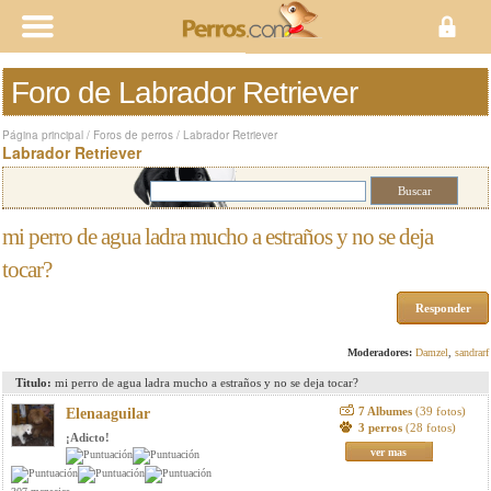
Foro de Labrador Retriever
Página principal
/
Foros de perros
/
Labrador Retriever
Labrador Retriever
mi perro de agua ladra mucho a estraños y no se deja
tocar?
Responder
Moderadores:
Damzel
,
sandrarf
Titulo:
mi perro de agua ladra mucho a estraños y no se deja tocar?
7 Albumes
(39 fotos)
Elenaaguilar
3 perros
(28 fotos)
¡Adicto!
ver mas