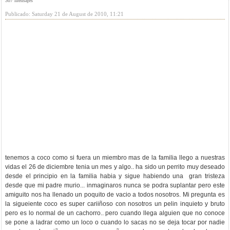
307 mensajes
Publicado: Saturday 21 de August de 2010, 11:21
tenemos a coco como si fuera un miembro mas de la familia llego a nuestras
vidas el 26 de diciembre tenia un mes y algo.. ha sido un perrito muy deseado
desde el principio en la familia habia y sigue habiendo una gran tristeza
desde que mi padre murio... inmaginaros nunca se podra suplantar pero este
amiguito nos ha llenado un poquito de vacio a todos nosotros. Mi pregunta es
la sigueiente coco es super cariiñoso con nosotros un pelin inquieto y bruto
pero es lo normal de un cachorro.. pero cuando llega alguien que no conoce
se pone a ladrar como un loco o cuando lo sacas no se deja tocar por nadie