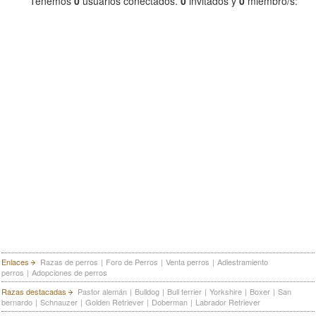
Tenemos
0
usuarios conectados.
0
invitados y
0
miembro/s:
Enlaces
Razas de perros
|
Foro de Perros
|
Venta perros
|
Adiestramiento
perros
|
Adopciones de perros
Razas destacadas
Pastor alemán
|
Bulldog
|
Bull terrier
|
Yorkshire
|
Boxer
|
San
bernardo
|
Schnauzer
|
Golden Retriever
|
Doberman
|
Labrador Retriever