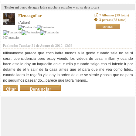
mensaje
Titulo:
mi perro de agua ladra mucho a estraños y no se deja tocar?
7 Albumes
(39 fotos)
Elenaaguilar
3 perros
(28 fotos)
¡Adicto!
ver mas
307 mensajes
Publicado: Tuesday 31 de August de 2010, 13:38
ultimamente parece que coco ladra menos a la gente cuando sale no se si
sera.. coencidencia pero estoy viendo los videos de cesar millan y cuando
hace esto le doy un toquecito en el cuello y cuando salgo con el intento ir por
delante de el y salir de la casa antes que el para que me vea como lider..
cuando ladra le regaño y le doy la orden de que se siente y hasta que no para
no seguimos paseando... parece que ladra menos..
Citar
Denunciar
mensaje