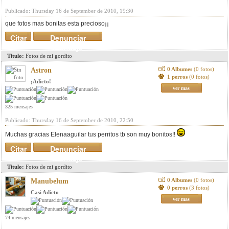
Publicado: Thursday 16 de September de 2010, 19:30
que fotos mas bonitas esta precioso¡¡
Citar
Denunciar
mensaje
Titulo:
Fotos de mi gordito
0 Albumes
(0 fotos)
Astron
1 perros
(0 fotos)
¡Adicto!
ver mas
325 mensajes
Publicado: Thursday 16 de September de 2010, 22:50
Muchas gracias Elenaaguilar tus perritos tb son muy bonitos!!
Citar
Denunciar
mensaje
Titulo:
Fotos de mi gordito
0 Albumes
(0 fotos)
Manubelum
0 perros
(3 fotos)
Casi Adicto
ver mas
74 mensajes