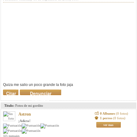
Quiza me salio un poco grande la foto jaja
Citar
Denunciar
mensaje
Titulo:
Fotos de mi gordito
0 Albumes
(0 fotos)
Astron
1 perros
(0 fotos)
¡Adicto!
ver mas
325 mensajes