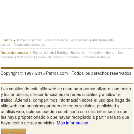
Enlaces
Razas de perros
|
Foro de Perros
|
Venta perros
|
Adiestramiento
perros
|
Adopciones de perros
Razas destacadas
Pastor alemán
|
Bulldog
|
Bull terrier
|
Yorkshire
|
Boxer
|
San
bernardo
|
Schnauzer
|
Golden Retriever
|
Doberman
|
Labrador Retriever
Copyright © 1997-2015 Perros.com - Todos los derechos reservados
Las cookies de este sitio web se usan para personalizar el contenido
Publicidad en Perros.com
|
Contacte
|
Aviso Legal
|
Política de
y los anuncios, ofrecer funciones de redes sociales y analizar el
privacidad
|
Condiciones de uso
tráfico. Además, compartimos información sobre el uso que haga del
sitio web con nuestros partners de redes sociales, publicidad y
Ver sitio web completo
análisis web, quienes pueden combinarla con otra información que
les haya proporcionado o que hayan recopilado a partir del uso que
haya hecho de sus servicios.
Más información.