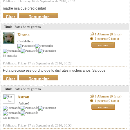
Publicado: Thursday 16 de September de 2010, 23:11
madre mia que preciosidad
Citar
Denunciar
mensaje
Titulo:
Fotos de mi gordito
1 Albumes
(8 fotos)
Xirona
0 perros
(0 fotos)
Casi Adicto
ver mas
68 mensajes
Publicado: Friday 17 de September de 2010, 00:22
Hola precioso ese gordito que lo disfrutes muchos años .Saludos
Citar
Denunciar
mensaje
Titulo:
Fotos de mi gordito
0 Albumes
(0 fotos)
Astron
1 perros
(0 fotos)
¡Adicto!
ver mas
325 mensajes
Publicado: Friday 17 de September de 2010, 00:53