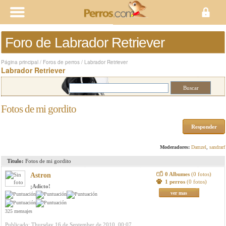
Foro de Labrador Retriever
Página principal
/
Foros de perros
/
Labrador Retriever
Labrador Retriever
Fotos de mi gordito
Responder
Moderadores:
Damzel
,
sandrarf
Titulo:
Fotos de mi gordito
0 Albumes
(0 fotos)
Astron
1 perros
(0 fotos)
¡Adicto!
ver mas
325 mensajes
Publicado: Thursday 16 de September de 2010, 00:07