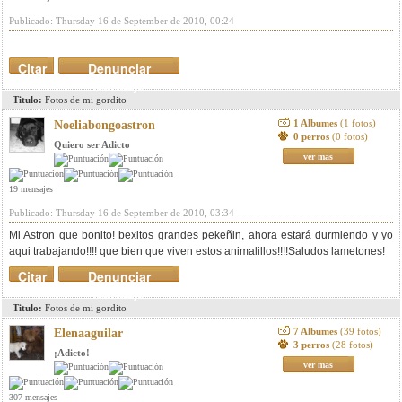
Publicado: Thursday 16 de September de 2010, 00:24
Citar
Denunciar
mensaje
Titulo:
Fotos de mi gordito
1 Albumes
(1 fotos)
Noeliabongoastron
0 perros
(0 fotos)
Quiero ser Adicto
ver mas
19 mensajes
Publicado: Thursday 16 de September de 2010, 03:34
Mi Astron que bonito! bexitos grandes pekeñin, ahora estará durmiendo y yo
aqui trabajando!!!! que bien que viven estos animalillos!!!!Saludos lametones!
Citar
Denunciar
mensaje
Titulo:
Fotos de mi gordito
7 Albumes
(39 fotos)
Elenaaguilar
3 perros
(28 fotos)
¡Adicto!
ver mas
307 mensajes