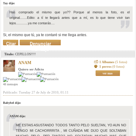
Tay dijo:
Has comprado el mismo que yo?? Porque al menos la foto, es el
original........Edito: a tí te llegará antes que a mí, es lo que tiene vivir tan
lejos.............ya me contarás....
Si, el mismo que tú, ya te contaré si me llega antes.
Citar
Denunciar
mensaje
Titulo:
CEPILLOS!!!!
1 Albumes
(5 fotos)
ANAM
1 perros
(0 fotos)
Quiero ser Adicto
ver mas
48 mensajes
Publicado: Tuesday 27 de July de 2010, 01:11
Babybel dijo:
ANAM dijo:
ME ESTAIS ASUSTANDO TODOS TANTO PELO SUELTAN, YO AUN NO
TENGO MI CACHORRRITA , MI CUÑADA ME DIJO QUE SOLTABAN