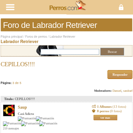
Foro de Labrador Retriever
Página principal
/
Foros de perros
/
Labrador Retriever
Labrador Retriever
CEPILLOS!!!!
Responder
Página:
3 de 5
Moderadores:
Damzel
,
sandrarf
Titulo:
CEPILLOS!!!!
1 Albumes
(13 fotos)
Saup
0 perros
(0 fotos)
Casi Adicto
ver mas
219 mensajes