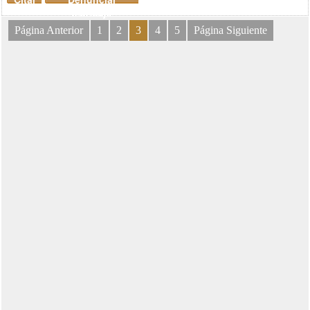
mensaje
Página Anterior
1
2
3
4
5
Página Siguiente