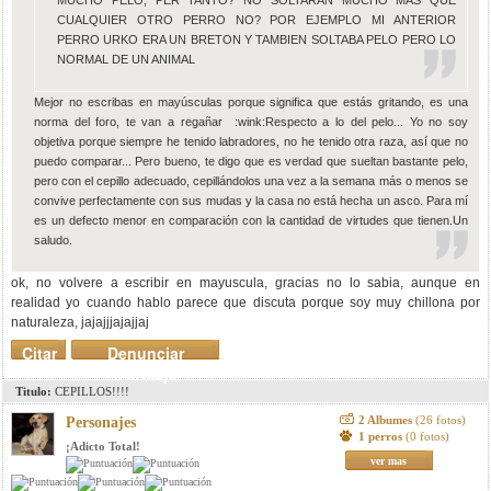
MUCHO PELO, PER TANTO? NO SOLTARAN MUCHO MAS QUE
CUALQUIER OTRO PERRO NO? POR EJEMPLO MI ANTERIOR
PERRO URKO ERA UN BRETON Y TAMBIEN SOLTABA PELO PERO LO
NORMAL DE UN ANIMAL
Mejor no escribas en mayúsculas porque significa que estás gritando, es una
norma del foro, te van a regañar :wink:Respecto a lo del pelo... Yo no soy
objetiva porque siempre he tenido labradores, no he tenido otra raza, así que no
puedo comparar... Pero bueno, te digo que es verdad que sueltan bastante pelo,
pero con el cepillo adecuado, cepillándolos una vez a la semana más o menos se
convive perfectamente con sus mudas y la casa no está hecha un asco. Para mí
es un defecto menor en comparación con la cantidad de virtudes que tienen.Un
saludo.
ok, no volvere a escribir en mayuscula, gracias no lo sabia, aunque en
realidad yo cuando hablo parece que discuta porque soy muy chillona por
naturaleza, jajajjjajajjaj
Citar
Denunciar
mensaje
Titulo:
CEPILLOS!!!!
2 Albumes
(26 fotos)
Personajes
1 perros
(0 fotos)
¡Adicto Total!
ver mas