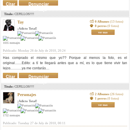
Citar
Denunciar
mensaje
Titulo:
CEPILLOS!!!!
0 Albumes
(13 fotos)
Tay
0 perros
(0 fotos)
¡Adicto Total!
ver mas
1035 mensajes
Publicado: Monday 26 de July de 2010, 20:24
Has comprado el mismo que yo?? Porque al menos la foto, es el
original........Edito: a tí te llegará antes que a mí, es lo que tiene vivir tan
lejos.............ya me contarás....
Citar
Denunciar
mensaje
Titulo:
CEPILLOS!!!!
2 Albumes
(26 fotos)
Personajes
1 perros
(0 fotos)
¡Adicto Total!
ver mas
1732 mensajes
Publicado: Tuesday 27 de July de 2010, 00:11