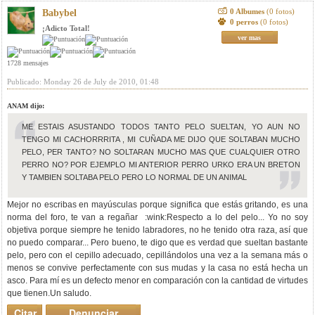
0 Albumes
(0 fotos)
Babybel
0 perros
(0 fotos)
¡Adicto Total!
ver mas
1728 mensajes
Publicado: Monday 26 de July de 2010, 01:48
ANAM dijo:
ME ESTAIS ASUSTANDO TODOS TANTO PELO SUELTAN, YO AUN NO
TENGO MI CACHORRRITA , MI CUÑADA ME DIJO QUE SOLTABAN MUCHO
PELO, PER TANTO? NO SOLTARAN MUCHO MAS QUE CUALQUIER OTRO
PERRO NO? POR EJEMPLO MI ANTERIOR PERRO URKO ERA UN BRETON
Y TAMBIEN SOLTABA PELO PERO LO NORMAL DE UN ANIMAL
Mejor no escribas en mayúsculas porque significa que estás gritando, es una
norma del foro, te van a regañar :wink:Respecto a lo del pelo... Yo no soy
objetiva porque siempre he tenido labradores, no he tenido otra raza, así que
no puedo comparar... Pero bueno, te digo que es verdad que sueltan bastante
pelo, pero con el cepillo adecuado, cepillándolos una vez a la semana más o
menos se convive perfectamente con sus mudas y la casa no está hecha un
asco. Para mí es un defecto menor en comparación con la cantidad de virtudes
que tienen.Un saludo.
Citar
Denunciar