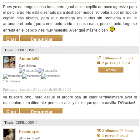
Pues yo no tengo mucha idea, pero igual es un cepillo un poco agresivo para
el pelo largo. No está diseñado para deshacer nudos. Yo optaría por un tipo de
cepillo más abierto, para que deshaga los nudos sin problema y no le
arranque el pelo (que con el pelo corto no pasa nada, pero el pelo largo se
enreda en el cepillo y es muy molesto).A ver qué más te dicen
Citar
Denunciar
mensaje
Titulo:
CEPILLOS!!!!
1 Albumes
(18 fotos)
Amanda90
2 perros
(11 fotos)
Casi Adicto
ver mas
106 mensajes
Publicado: Saturday 24 de July de 2010, 00:33
ya buscare otro.. pero esque el probre psa un calor terrible!mirare aver si
encuentoro otro diferente. pero lo e visto y e dxo que que maravilla :DGracias!
Citar
Denunciar
mensaje
Titulo:
CEPILLOS!!!!
2 Albumes
(26 fotos)
Personajes
1 perros
(0 fotos)
¡Adicto Total!