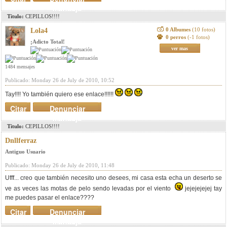
mensaje
Titulo:
CEPILLOS!!!!
0 Albumes
(10 fotos)
Lola4
0 perros
(-1 fotos)
¡Adicto Total!
ver mas
1484 mensajes
Publicado: Monday 26 de July de 2010, 10:52
Tay!!!! Yo también quiero ese enlace!!!!!!
Citar
Denunciar
mensaje
Titulo:
CEPILLOS!!!!
Dnllferraz
Antiguo Usuario
Publicado: Monday 26 de July de 2010, 11:48
Ufff... creo que también necesito uno desees, mi casa esta echa un deserto se
ve as veces las motas de pelo sendo levadas por el viento
jejejejejej tay
me puedes pasar el enlace????
Citar
Denunciar
mensaje