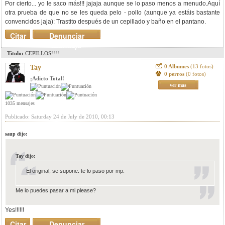
Por cierto... yo le saco más!!! jajaja aunque se lo paso menos a menudo.Aquí
otra prueba de que no se les queda pelo - pollo (aunque ya estáis bastante
convencidos jaja): Trastito después de un cepillado y baño en el pantano.
Citar
Denunciar
mensaje
Titulo:
CEPILLOS!!!!
0 Albumes
(13 fotos)
Tay
0 perros
(0 fotos)
¡Adicto Total!
ver mas
1035 mensajes
Publicado: Saturday 24 de July de 2010, 00:13
saup dijo:
Tay dijo:
El original, se supone. te lo paso por mp.
Me lo puedes pasar a mi please?
Yes!!!!!!
Citar
Denunciar