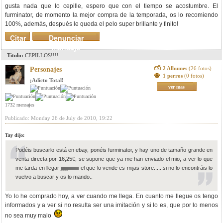
gusta nada que lo cepille, espero que con el tiempo se acostumbre. El
furminator, de momento la mejor compra de la temporada, os lo recomiendo
100%, además, después le queda el pelo super brillante y finito!
Citar
Denunciar
mensaje
Titulo:
CEPILLOS!!!!
2 Albumes
(26 fotos)
Personajes
1 perros
(0 fotos)
¡Adicto Total!
ver mas
1732 mensajes
Publicado: Monday 26 de July de 2010, 19:22
Tay dijo:
Podéis buscarlo está en ebay, ponéis furminator, y hay uno de tamaño grande en
venta directa por 16,25€, se supone que ya me han enviado el mio, a ver lo que
me tarda en llegar jijijijiiiiiiiiiii el que lo vende es mijas-store......si no lo encontráis lo
vuelvo a buscar y os lo mando..
Yo lo he comprado hoy, a ver cuando me llega. En cuanto me llegue os tengo
informados y a ver si no resulta ser una imitación y si lo es, que por lo menos
no sea muy malo