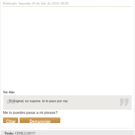
Publicado: Saturday 24 de July de 2010, 00:09
Tay dijo:
El original, se supone. te lo paso por mp.
Me lo puedes pasar a mi please?
Citar
Denunciar
mensaje
Titulo:
CEPILLOS!!!!