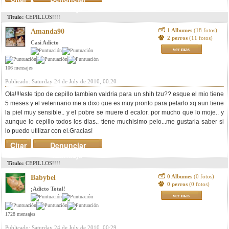
mensaje
Titulo:
CEPILLOS!!!!
1 Albumes
(18 fotos)
Amanda90
2 perros
(11 fotos)
Casi Adicto
ver mas
106 mensajes
Publicado: Saturday 24 de July de 2010, 00:20
Ola!!!!este tipo de cepillo tambien valdria para un shih tzu?? esque el mio tiene
5 meses y el veterinario me a dixo que es muy pronto para pelarlo xq aun tiene
la piel muy sensible.. y el pobre se muere d ecalor. por mucho que lo moje.. y
aunque lo cepillo todos los dias.. tiene muchisimo pelo...me gustaria saber si
lo puedo utilizar con el.Gracias!
Citar
Denunciar
mensaje
Titulo:
CEPILLOS!!!!
0 Albumes
(0 fotos)
Babybel
0 perros
(0 fotos)
¡Adicto Total!
ver mas
1728 mensajes
Publicado: Saturday 24 de July de 2010, 00:29