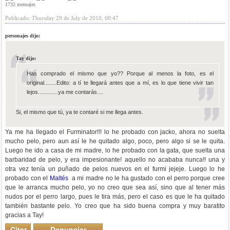
1732 mensajes
Publicado: Thursday 29 de July de 2010, 00:47
personajes dijo:
Tay dijo:
Has comprado el mismo que yo?? Porque al menos la foto, es el
original........Edito: a tí te llegará antes que a mí, es lo que tiene vivir tan
lejos.............ya me contarás....
Si, el mismo que tú, ya te contaré si me llega antes.
Ya me ha llegado el Furminator!!! lo he probado con jacko, ahora no suelta
mucho pelo, pero aun así le he quitado algo, poco, pero algo si se le quita.
Luego he ido a casa de mi madre, lo he probado con la gata, que suelta una
barbaridad de pelo, y era impesionante! aquello no acababa nunca!! una y
otra vez tenía un puñado de pelos nuevos en el furmi jejeje. Luego lo he
probado con el
Maltés
a mi madre no le ha gustado con el perro porque cree
que le arranca mucho pelo, yo no creo que sea así, sino que al tener más
nudos por el perro largo, pues le tira más, pero el caso es que le ha quitado
también bastante pelo. Yo creo que ha sido buena compra y muy baratito
gracias a Tay!
Citar
Denunciar