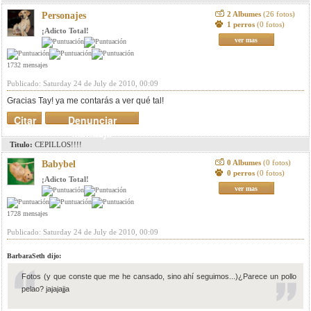
2 Albumes
(26 fotos)
Personajes
1 perros
(0 fotos)
¡Adicto Total!
ver mas
1732 mensajes
Publicado: Saturday 24 de July de 2010, 00:09
Gracias Tay! ya me contarás a ver qué tal!
Citar
Denunciar
mensaje
Titulo:
CEPILLOS!!!!
0 Albumes
(0 fotos)
Babybel
0 perros
(0 fotos)
¡Adicto Total!
ver mas
1728 mensajes
Publicado: Saturday 24 de July de 2010, 00:09
BarbaraSeth dijo:
Fotos (y que conste que me he cansado, sino ahí seguimos...)
¿Parece un pollo
pelao? jajajajja