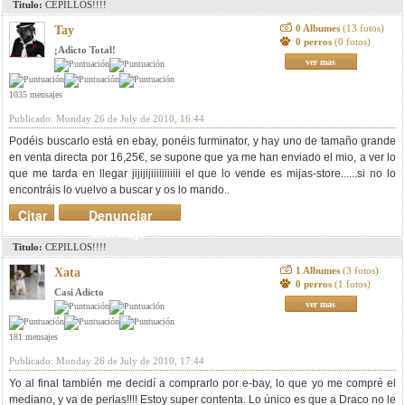
Titulo:
CEPILLOS!!!!
0 Albumes
(13 fotos)
Tay
0 perros
(0 fotos)
¡Adicto Total!
ver mas
1035 mensajes
Publicado: Monday 26 de July de 2010, 16:44
Podéis buscarlo está en ebay, ponéis furminator, y hay uno de tamaño grande
en venta directa por 16,25€, se supone que ya me han enviado el mio, a ver lo
que me tarda en llegar jijijijiiiiiiiiiii el que lo vende es mijas-store......si no lo
encontráis lo vuelvo a buscar y os lo mando..
Citar
Denunciar
mensaje
Titulo:
CEPILLOS!!!!
1 Albumes
(3 fotos)
Xata
0 perros
(1 fotos)
Casi Adicto
ver mas
181 mensajes
Publicado: Monday 26 de July de 2010, 17:44
Yo al final también me decidí a comprarlo por e-bay, lo que yo me compré el
mediano, y va de perlas!!!! Estoy super contenta. Lo único es que a Draco no le