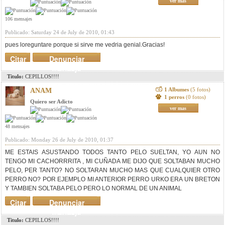
ver mas
106 mensajes
Publicado: Saturday 24 de July de 2010, 01:43
pues loreguntare porque si sirve me vedria genial.Gracias!
Citar
Denunciar
mensaje
Titulo:
CEPILLOS!!!!
1 Albumes
(5 fotos)
ANAM
1 perros
(0 fotos)
Quiero ser Adicto
ver mas
48 mensajes
Publicado: Monday 26 de July de 2010, 01:37
ME ESTAIS ASUSTANDO TODOS TANTO PELO SUELTAN, YO AUN NO
TENGO MI CACHORRRITA , MI CUÑADA ME DIJO QUE SOLTABAN MUCHO
PELO, PER TANTO? NO SOLTARAN MUCHO MAS QUE CUALQUIER OTRO
PERRO NO? POR EJEMPLO MI ANTERIOR PERRO URKO ERA UN BRETON
Y TAMBIEN SOLTABA PELO PERO LO NORMAL DE UN ANIMAL
Citar
Denunciar
mensaje
Titulo:
CEPILLOS!!!!