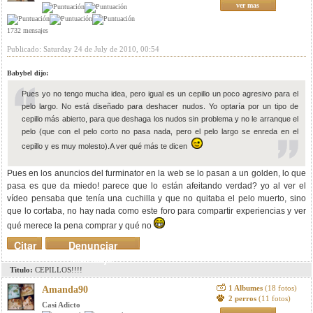
ver mas
1732 mensajes
Publicado: Saturday 24 de July de 2010, 00:54
Babybel dijo:
Pues yo no tengo mucha idea, pero igual es un cepillo un poco agresivo para el
pelo largo. No está diseñado para deshacer nudos. Yo optaría por un tipo de
cepillo más abierto, para que deshaga los nudos sin problema y no le arranque el
pelo (que con el pelo corto no pasa nada, pero el pelo largo se enreda en el
cepillo y es muy molesto).A ver qué más te dicen
Pues en los anuncios del furminator en la web se lo pasan a un golden, lo que
pasa es que da miedo! parece que lo están afeitando verdad? yo al ver el
vídeo pensaba que tenía una cuchilla y que no quitaba el pelo muerto, sino
que lo cortaba, no hay nada como este foro para compartir experiencias y ver
qué merece la pena comprar y qué no
Citar
Denunciar
mensaje
Titulo:
CEPILLOS!!!!
1 Albumes
(18 fotos)
Amanda90
2 perros
(11 fotos)
Casi Adicto