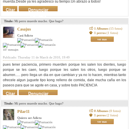
muerda.Desde ya les agradesco su tiempo.Un abrazo a todos!
Citar
Denunciar
mensaje
Titulo:
Mi perro muerde mucho. Que hago?
1 Albumes
(15 fotos)
Casajus
1 perros
(1 fotos)
Casi Adicto
ver mas
187 mensajes
Publicado: Thursday 11 de March de 2010, 19:49
pues tener paciencia, primero muerden porque les salen los dientes, luego
porque se les caen, luego porque les salen los otros, luego porque se
aburren...... pero llega un dia en que cambian y ya no lo hacen, mientras tanto
ofrecele algun juguete tipo kong relleno de comida, dale mucha caña en los
paseos para que se agote en casa, y sobre todo PACIENCIA
Citar
Denunciar
mensaje
Titulo:
Mi perro muerde mucho. Que hago?
0 Albumes
(0 fotos)
Pilar11
1 perros
(2 fotos)
Quiero ser Adicto
ver mas