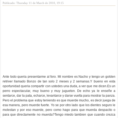
Publicado: Thursday 11 de March de 2010, 19:15
Ante todo queria presentarme al foro. Mi nombre es Nacho y tengo un golden
retriver llamado Bonzo de tan solo 2 meses y 2 semanas.Y bueno en esta
oportunidad queria compartir con ustedes una duda, a ver que me dicen.Es un
perro espectacular, muy bueno y muy jugueton. De echo ya le enseñe a
sentarce, dar la pata, echarce, levantarce y darse vuelta para mostrar la panza.
Pero el problema que estoy teniendo es que muerde mucho, es decir juega de
esa manera, pero muerde fuerte. Yo se por otro lado que los dientes seguro le
molestan y por eso muerde, pero como hago para que muerda despacito o
para que directamente no muerda?Tengo miedo tambien que cuando crezca