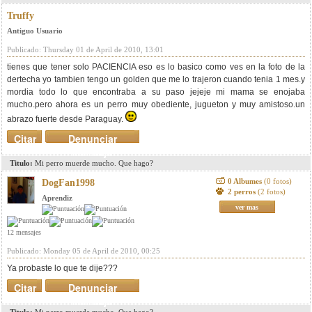
Truffy
Antiguo Usuario
Publicado: Thursday 01 de April de 2010, 13:01
tienes que tener solo PACIENCIA eso es lo basico como ves en la foto de la
dertecha yo tambien tengo un golden que me lo trajeron cuando tenia 1 mes.y
mordia todo lo que encontraba a su paso jejeje mi mama se enojaba
mucho.pero ahora es un perro muy obediente, jugueton y muy amistoso.un
abrazo fuerte desde Paraguay.
Citar
Denunciar
mensaje
Titulo:
Mi perro muerde mucho. Que hago?
0 Albumes
(0 fotos)
DogFan1998
2 perros
(2 fotos)
Aprendiz
ver mas
12 mensajes
Publicado: Monday 05 de April de 2010, 00:25
Ya probaste lo que te dije???
Citar
Denunciar
mensaje