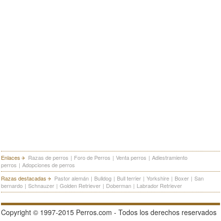
Enlaces
Razas de perros
|
Foro de Perros
|
Venta perros
|
Adiestramiento
perros
|
Adopciones de perros
Razas destacadas
Pastor alemán
|
Bulldog
|
Bull terrier
|
Yorkshire
|
Boxer
|
San
bernardo
|
Schnauzer
|
Golden Retriever
|
Doberman
|
Labrador Retriever
Copyright © 1997-2015 Perros.com - Todos los derechos reservados