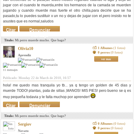
jugar con el cuando te muerda,entre los hermanos de la camada se muerden
jugando y cuando muerde mas fuerte el otro chilla,para decirle que se ha
pasado,tu lo puedes sustituir x un no y dejas de jugar con el,pero insisto no te
asustes que es normal,saludos
Citar
Denunciar
mensaje
Titulo:
Mi perro muerde mucho. Que hago?
1 Albumes
(1 fotos)
Olivia10
0 perros
(0 fotos)
Aprendiz
ver mas
11 mensajes
Publicado: Monday 22 de March de 2010, 16:57
hola! me quedo mas tranquila yo tb... ya q tengo un golden de 45 dias y
muerde TODO! plantas, pata de sillas ,MANOS! MIS PIES! pero bueno se q es
muy pequeña todavia y le falta muchop por aprender!
Citar
Denunciar
mensaje
Titulo:
Mi perro muerde mucho. Que hago?
0 Albumes
(0 fotos)
Sergiov
0 perros
(0 fotos)
Novato