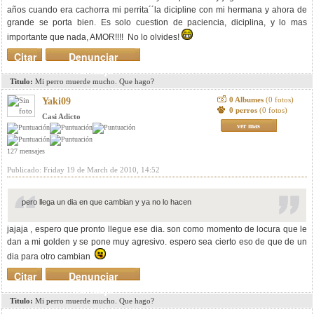
años cuando era cachorra mi perrita´´la dicipline con mi hermana y ahora de
grande se porta bien. Es solo cuestion de paciencia, diciplina, y lo mas
importante que nada, AMOR!!!! No lo olvides!
Citar
Denunciar
mensaje
Titulo:
Mi perro muerde mucho. Que hago?
0 Albumes
(0 fotos)
Yaki09
0 perros
(0 fotos)
Casi Adicto
ver mas
127 mensajes
Publicado: Friday 19 de March de 2010, 14:52
pero llega un dia en que cambian y ya no lo hacen
jajaja , espero que pronto llegue ese dia. son como momento de locura que le
dan a mi golden y se pone muy agresivo. espero sea cierto eso de que de un
dia para otro cambian
Citar
Denunciar
mensaje
Titulo:
Mi perro muerde mucho. Que hago?