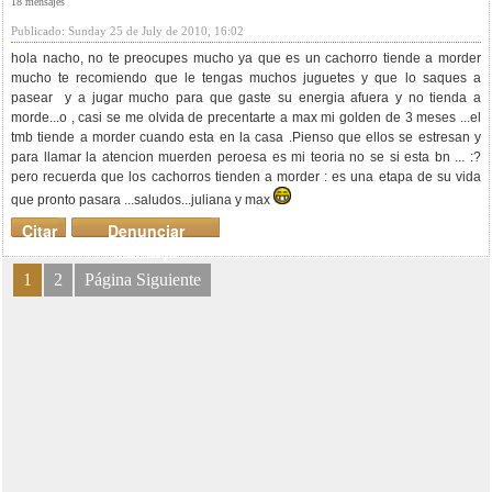
18 mensajes
Publicado: Sunday 25 de July de 2010, 16:02
hola nacho, no te preocupes mucho ya que es un cachorro tiende a morder
mucho te recomiendo que le tengas muchos juguetes y que lo saques a
pasear y a jugar mucho para que gaste su energia afuera y no tienda a
morde...o , casi se me olvida de precentarte a max mi golden de 3 meses ...el
tmb tiende a morder cuando esta en la casa .Pienso que ellos se estresan y
para llamar la atencion muerden peroesa es mi teoria no se si esta bn ... :?
pero recuerda que los cachorros tienden a morder : es una etapa de su vida
que pronto pasara ...saludos...juliana y max
Citar
Denunciar
mensaje
1
2
Página Siguiente