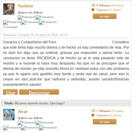
0 Albumes
(0 fotos)
Nachiost
1 perros
(1 fotos)
Quiero ser Adicto
ver mas
23 mensajes
Publicado: Tuesday 06 de April de 2010, 16:42
Usuarios y Compañeros del Foro: Considero
que este tema trajo mucho dilema y de hecho ya hay comentarios de mas. Por
mi lado les digo que ya entendi, gracias por responder y opinar tanto. La
conclucion es tener PACIENCIA y de hecho ya se le esta pasando esto de
morder y si muerde lo hace muy despasito. Asi que no se procupen que el
dilema de morder ya esta resuelto.Ahora en realidad estoy con otro problema
ya que le agarro una gastritis muy fuerte y anda mal de salud, pero eso lo
creare en otro post.Asi que señores y señoritas, asunto cerrado!!!Gracias
nuevamente!Un saludo!
Citar
Denunciar
mensaje
Titulo:
Mi perro muerde mucho. Que hago?
1 Albumes
(4 fotos)
Jucat
1 perros
(1 fotos)
Quiero ser Adicto
ver mas