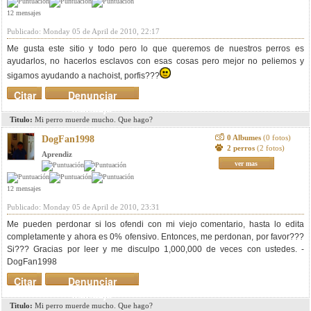
12 mensajes
Publicado: Monday 05 de April de 2010, 22:17
Me gusta este sitio y todo pero lo que queremos de nuestros perros es
ayudarlos, no hacerlos esclavos con esas cosas pero mejor no peliemos y
sigamos ayudando a nachoist, porfis???
Citar
Denunciar
mensaje
Titulo:
Mi perro muerde mucho. Que hago?
0 Albumes
(0 fotos)
DogFan1998
2 perros
(2 fotos)
Aprendiz
ver mas
12 mensajes
Publicado: Monday 05 de April de 2010, 23:31
Me pueden perdonar si los ofendi con mi viejo comentario, hasta lo edita
completamente y ahora es 0% ofensivo. Entonces, me perdonan, por favor???
Si??? Gracias por leer y me disculpo 1,000,000 de veces con ustedes. -
DogFan1998
Citar
Denunciar
mensaje
Titulo:
Mi perro muerde mucho. Que hago?