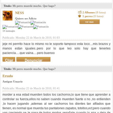
mensaje
Titulo:
Mi perro muerde mucho. Que hago?
2 Albumes
(8 fotos)
NESS
1 perros
(0 fotos)
Quiero ser Adicto
ver mas
19 mensajes
Publicado: Monday 22 de March de 2010, 01:03
jeje mi perrrito hace lo mismo no le soporto tampoco esta loco....mis brazos y
manos estan iguales..pero por lo que leo solo hay que tenerles
paciencia.....que vaina.....pero buenoo
Citar
Denunciar
mensaje
Titulo:
Mi perro muerde mucho. Que hago?
Erxulo
Antiguo Usuario
Publicado: Monday 22 de March de 2010, 01:41
morder a esa edad muerden todos los cachorros,lo que tiene que aprender a
controlar su fuerza,ellos no saben cuando muerden fuerte o no ,no entienden
,lo hacen jugando ,ademas al ser cachorros los dientes tan afilados que
tienen, es normal que muerda tus pantalones zapatos, tobillos,ect,pero cuando
van creciendo se le pasa,de todos modos regañale cuando lo aga y deja de