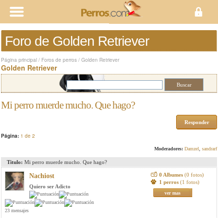
Foro de Golden Retriever
Página principal
/
Foros de perros
/
Golden Retriever
Golden Retriever
Mi perro muerde mucho. Que hago?
Responder
Página:
1 de 2
Moderadores:
Damzel
,
sandrarf
Titulo:
Mi perro muerde mucho. Que hago?
0 Albumes
(0 fotos)
Nachiost
1 perros
(1 fotos)
Quiero ser Adicto
ver mas
23 mensajes