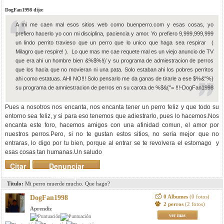
DogFan1998 dijo:
A mi me caen mal esos sitios web como buenperro.com y esas cosas, yo
prefiero hacerlo yo con mi disciplina, paciencia y amor. Yo prefiero 9,999,999,999
un lindo perrito travieso que un perro que lo unico que haga sea respirar (
Milagro que respire! ). Lo que mas me cae requete mal es un viejo anuncio de TV
que era ahi un hombre bien &%$%!{/ y su programa de admiestracion de perros
que los hacia que no movieran ni una pata. Solo estaban ahi los pobres perritos
ahi como estatuas. AHI NO!!! Solo pensarlo me da ganas de tirarle a ese $%&"%}
su programa de amniestracion de perros en su carota de %$&{"= !!!-DogFan1998
Pues a nosotros nos encanta, nos encanta tener un perro feliz y que todo su
entorno sea feliz, y si para eso tenemos que adiestrarlo, pues lo hacemos.Nos
encanta este foro, hacemos amigos con una afinidad comun, el amor por
nuestros perros.Pero, si no te gustan estos sitios, no seria mejor que no
entraras, lo digo por tu bien, porque al entrar se te revolvera el estomago y
esas cosas tan humanas.Un saludo
Citar
Denunciar
mensaje
Titulo:
Mi perro muerde mucho. Que hago?
0 Albumes
(0 fotos)
DogFan1998
2 perros
(2 fotos)
Aprendiz
ver mas