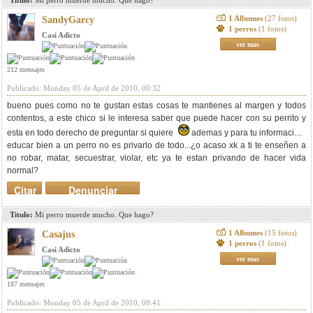
Titulo:
Mi perro muerde mucho. Que hago?
1 Albumes
(27 fotos)
SandyGarcy
1 perros
(1 fotos)
Casi Adicto
ver mas
212 mensajes
Publicado: Monday 05 de April de 2010, 00:32
bueno pues como no te gustan estas cosas te mantienes al margen y todos
contentos, a este chico si le interesa saber que puede hacer con su perrito y
esta en todo derecho de preguntar si quiere
ademas y para tu informacion,
educar bien a un perro no es privarlo de todo...¿o acaso xk a ti te enseñen a
no robar, matar, secuestrar, violar, etc ya te estan privando de hacer vida
normal?
Citar
Denunciar
mensaje
Titulo:
Mi perro muerde mucho. Que hago?
1 Albumes
(15 fotos)
Casajus
1 perros
(1 fotos)
Casi Adicto
ver mas
187 mensajes
Publicado: Monday 05 de April de 2010, 08:41