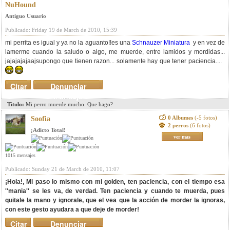
NuHound
Antiguo Usuario
Publicado: Friday 19 de March de 2010, 15:39
mi perrita es igual y ya no la aguanto!!es una
Schnauzer Miniatura
y en vez de
lamerme cuando la saludo o algo, me muerde, entre lamidos y mordidas...
jajajajajaajsupongo que tienen razon... solamente hay que tener paciencia....
Citar
Denunciar
mensaje
Titulo:
Mi perro muerde mucho. Que hago?
0 Albumes
(-5 fotos)
Soofia
2 perros
(6 fotos)
¡Adicto Total!
ver mas
1015 mensajes
Publicado: Sunday 21 de March de 2010, 11:07
¡Hola!, Mi paso lo mismo con mi golden, ten paciencia, con el tiempo esa
''mania'' se les va, de verdad. Ten paciencia y cuando te muerda, pues
quitale la mano y ignorale, que el vea que la acción de morder la ignoras,
con este gesto ayudara a que deje de morder!
Citar
Denunciar