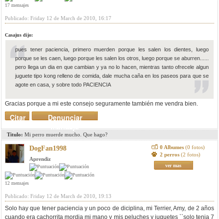
17 mensajes
Publicado: Friday 12 de March de 2010, 16:17
Casajus dijo:
pues tener paciencia, primero muerden porque les salen los dientes, luego
porque se les caen, luego porque les salen los otros, luego porque se aburren......
pero llega un dia en que cambian y ya no lo hacen, mientras tanto ofrecele algun
juguete tipo kong relleno de comida, dale mucha caña en los paseos para que se
agote en casa, y sobre todo PACIENCIA
Gracias porque a mi este consejo seguramente también me vendra bien.
Citar
Denunciar
mensaje
Titulo:
Mi perro muerde mucho. Que hago?
0 Albumes
(0 fotos)
DogFan1998
2 perros
(2 fotos)
Aprendiz
ver mas
12 mensajes
Publicado: Friday 12 de March de 2010, 19:13
Solo hay que tener paciencia y un poco de diciplina, mi Terrier, Amy, de 2 años
cuando era cachorrita mordia mi mano y mis peluches y juguetes ``solo tenia 7