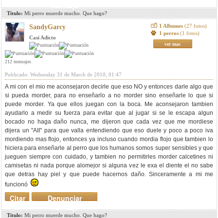
mensaje
Titulo:
Mi perro muerde mucho. Que hago?
1 Albumes
(27 fotos)
SandyGarcy
1 perros
(1 fotos)
Casi Adicto
ver mas
212 mensajes
Publicado: Wednesday 31 de March de 2010, 01:47
A mi con el mio me aconsejaron decirle que eso NO y entonces darle algo que
si pueda morder, para no enseñarlo a no morder sino enseñarle lo que si
puede morder. Ya que ellos juegan con la boca. Me aconsejaron tambien
ayudarlo a medir su fuerza para evitar que al jugar si se le escapa algun
bocado no haga daño nunca, me dijeron que cada vez que me mordiese
dijera un "AII" para que valla entendiendo que eso duele y poco a poco iva
mordiendo mas flojo, entonces ya incluso cuando mordia flojo que tambien lo
hiciera para enseñarle al perro que los humanos somos super sensibles y que
jueguen siempre con cuidado, y tambien no permitirles morder calcetines ni
camisetas ni nada porque alomejor si alguna vez le exa el diente el no sabe
que detras hay piel y que puede hacernos daño. Sinceramente a mi me
funcionó
Citar
Denunciar
mensaje
Titulo:
Mi perro muerde mucho. Que hago?