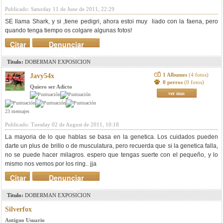
Publicado: Saturday 11 de June de 2011, 22:29
SE llama Shark, y si ,tiene pedigri, ahora estoi muy liado con la faena, pero
quando tenga tiempo os colgare algunas fotos!
Citar
Denunciar
mensaje
Titulo:
DOBERMAN EXPOSICION
1 Albumes
(4 fotos)
Javy54x
0 perros
(0 fotos)
Quiero ser Adicto
ver mas
23 mensajes
Publicado: Tuesday 02 de August de 2011, 10:18
La mayoria de lo que hablas se basa en la genetica. Los cuidados pueden
darte un plus de brillo o de musculatura, pero recuerda que si la genetica falla,
no se puede hacer milagros. espero que tengas suerte con el pequeño, y lo
mismo nos vemos por los ring.. jja
Citar
Denunciar
mensaje
Titulo:
DOBERMAN EXPOSICION
Silverfox
Antiguo Usuario