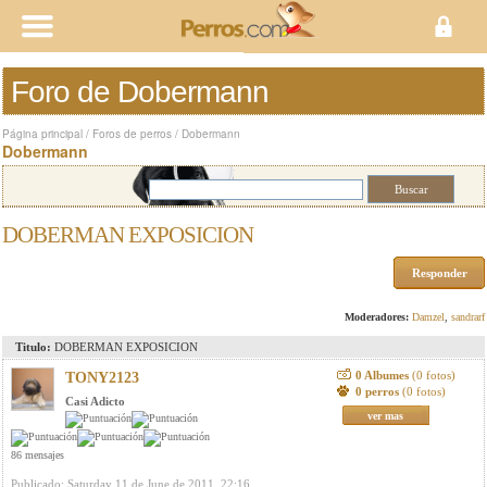
Foro de Dobermann
Página principal
/
Foros de perros
/
Dobermann
Dobermann
DOBERMAN EXPOSICION
Responder
Moderadores:
Damzel
,
sandrarf
Titulo:
DOBERMAN EXPOSICION
0 Albumes
(0 fotos)
TONY2123
0 perros
(0 fotos)
Casi Adicto
ver mas
86 mensajes
Publicado: Saturday 11 de June de 2011, 22:16