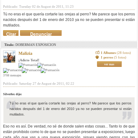
Publicado: Tuesday 02 de August de 2011, 11:23
Tú no eras el que quería cortarle las orejas al perro? Me parece que los perros
nacidos después del 1 de enero del 2010 ya no se pueden presentar si están
mutilados.
Citar
Denunciar
mensaje
Titulo:
DOBERMAN EXPOSICION
1 Albumes
(28 fotos)
Malizia
1 perros
(5 fotos)
¡Adicto Total!
ver mas
3708 mensajes
Publicado: Saturday 27 de August de 2011, 02:22
Silverfox dijo:
Tú no eras el que quería cortarle las orejas al perro? Me parece que los perros
nacidos después del 1 de enero del 2010 ya no se pueden presentar si están
mutilados.
Eso no es así. De verdad, no sé de donde salen estas cosas... Tanto lo de que
están prohibido como lo de que no se pueden presentar a exposiciones; luego
cada año que vas a una nueva exposición, sigues viendo perros con las