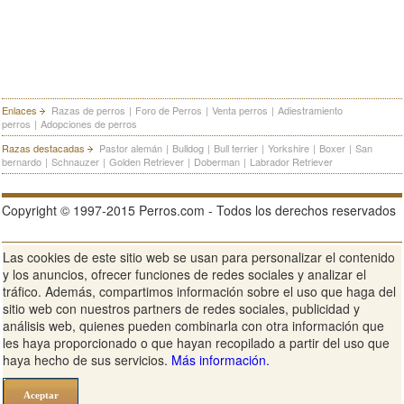
Enlaces
Razas de perros
|
Foro de Perros
|
Venta perros
|
Adiestramiento
perros
|
Adopciones de perros
Razas destacadas
Pastor alemán
|
Bulldog
|
Bull terrier
|
Yorkshire
|
Boxer
|
San
bernardo
|
Schnauzer
|
Golden Retriever
|
Doberman
|
Labrador Retriever
Copyright © 1997-2015 Perros.com - Todos los derechos reservados
Las cookies de este sitio web se usan para personalizar el contenido
Publicidad en Perros.com
|
Contacte
|
Aviso Legal
|
Política de
y los anuncios, ofrecer funciones de redes sociales y analizar el
privacidad
|
Condiciones de uso
tráfico. Además, compartimos información sobre el uso que haga del
sitio web con nuestros partners de redes sociales, publicidad y
Ver sitio web completo
análisis web, quienes pueden combinarla con otra información que
les haya proporcionado o que hayan recopilado a partir del uso que
haya hecho de sus servicios.
Más información.