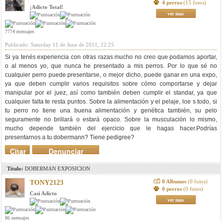
4 perros
(15 fotos)
¡Adicto Total!
ver mas
7774 mensajes
Publicado: Saturday 11 de June de 2011, 22:25
Si ya tenés experiencia con otras razas mucho no creo que podamos aportar,
o al menos yo, que nunca he presentado a mis perros. Por lo que sé no
cualquier perro puede presentarse, o mejor dicho, puede ganar en una expo,
ya que deben cumplir varios requisitos sobre cómo comportarse y dejar
manipular por el juez, así como también deben cumplir el standar, ya que
cualquier falta te resta puntos. Sobre la alimentación y el pelaje, loe s todo, si
tu perro no tiene una buena alimentación y genética también, su pelo
seguramente no brillará o estará opaco. Sobre la musculación lo mismo,
mucho depende también del ejercicio que le hagas hacer.Podrías
presentarnos a tu dobermann? Tiene pedigree?
Citar
Denunciar
mensaje
Titulo:
DOBERMAN EXPOSICION
0 Albumes
(0 fotos)
TONY2123
0 perros
(0 fotos)
Casi Adicto
ver mas
86 mensajes