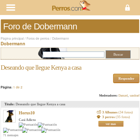
Foro de Dobermann
Página principal
/
Foros de perros
/
Dobermann
Dobermann
Deseando que llegue Kenya a casa
Responder
Página:
1 de 2
Moderadores:
Damzel
,
sandrarf
Titulo:
Deseando que llegue Kenya a casa
3 Albumes
(34 fotos)
Horus10
3 perros
(35 fotos)
Casi Adicto
ver mas
71 mensajes