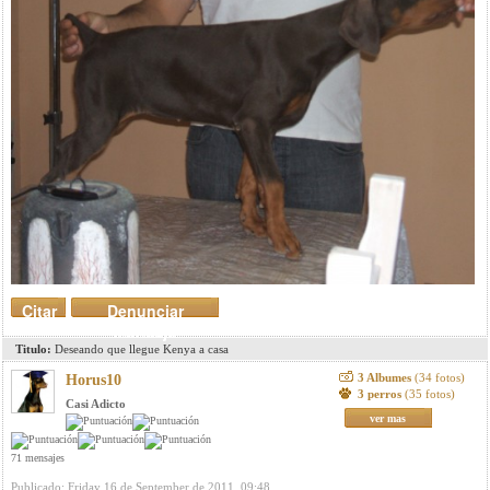
Citar
Denunciar
mensaje
Titulo:
Deseando que llegue Kenya a casa
3 Albumes
(34 fotos)
Horus10
3 perros
(35 fotos)
Casi Adicto
ver mas
71 mensajes
Publicado: Friday 16 de September de 2011, 09:48