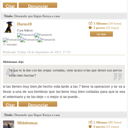
Citar
Denunciar
mensaje
Titulo:
Deseando que llegue Kenya a casa
3 Albumes
(34 fotos)
Horus10
3 perros
(35 fotos)
Casi Adicto
ver mas
71 mensajes
Publicado: Friday 16 de September de 2011, 17:55
Midobemax dijo:
Ya que te la dan con las orejas cortadas, viste acaso si las que tienen sus perros
están bien hechas?
si las tienen muy bien,de hecho esta tarde a las 7 tiene la operacion y se va a
llevar a una de sus hembras que las tiene muy bien cortadas para que la vea
el veterinario y se las deje = o mejor si se puede...
Citar
Denunciar
mensaje
Titulo:
Deseando que llegue Kenya a casa
2 Albumes
(80 fotos)
Midobemax
4 perros
(15 fotos)