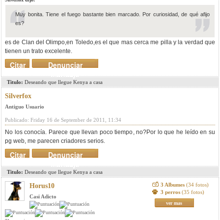
Muy bonita. Tiene el fuego bastante bien marcado. Por curiosidad, de qué afijo
es?
es de Clan del Olimpo,en Toledo,es el que mas cerca me pilla y la verdad que
tienen un trato excelente.
Citar
Denunciar
mensaje
Titulo:
Deseando que llegue Kenya a casa
Silverfox
Antiguo Usuario
Publicado: Friday 16 de September de 2011, 11:34
No los conocía. Parece que llevan poco tiempo, no?Por lo que he leído en su
pg web, me parecen criadores serios.
Citar
Denunciar
mensaje
Titulo:
Deseando que llegue Kenya a casa
3 Albumes
(34 fotos)
Horus10
3 perros
(35 fotos)
Casi Adicto
ver mas