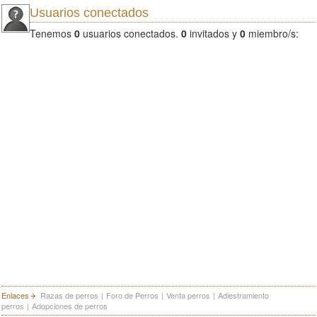
Usuarios conectados
Tenemos
0
usuarios conectados.
0
invitados y
0
miembro/s:
Enlaces
Razas de perros
|
Foro de Perros
|
Venta perros
|
Adiestramiento
perros
|
Adopciones de perros