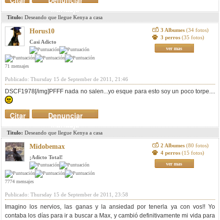
Citar
Denunciar
mensaje
Titulo:
Deseando que llegue Kenya a casa
3 Albumes
(34 fotos)
Horus10
3 perros
(35 fotos)
Casi Adicto
ver mas
71 mensajes
Publicado: Thursday 15 de September de 2011, 21:46
DSCF1978[/img]PFFF nada no salen...yo esque para esto soy un poco torpe....
Citar
Denunciar
mensaje
Titulo:
Deseando que llegue Kenya a casa
2 Albumes
(80 fotos)
Midobemax
4 perros
(15 fotos)
¡Adicto Total!
ver mas
7774 mensajes
Publicado: Thursday 15 de September de 2011, 23:58
Imagino los nervios, las ganas y la ansiedad por tenerla ya con vos!! Yo
contaba los días para ir a buscar a Max, y cambió definitivamente mi vida para