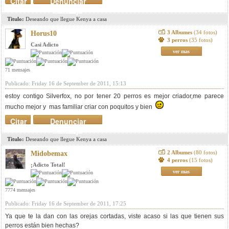
Citar
Denunciar
mensaje
Titulo:
Deseando que llegue Kenya a casa
3 Albumes
(34 fotos)
Horus10
3 perros
(35 fotos)
Casi Adicto
ver mas
71 mensajes
Publicado: Friday 16 de September de 2011, 15:13
estoy contigo Silverfox, no por tener 20 perros es mejor criador,me parece
mucho mejor y mas familiar criar con poquitos y bien
Citar
Denunciar
mensaje
Titulo:
Deseando que llegue Kenya a casa
2 Albumes
(80 fotos)
Midobemax
4 perros
(15 fotos)
¡Adicto Total!
ver mas
7774 mensajes
Publicado: Friday 16 de September de 2011, 17:25
Ya que te la dan con las orejas cortadas, viste acaso si las que tienen sus
perros están bien hechas?