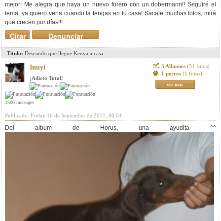
mejor! Me alegra que haya un nuevo forero con un dobermann!! Seguiré el
tema, ya quiero verla cuando la tengas en tu casa! Sacale muchas fotos, mirá
que crecen por días!!!
Citar
Denunciar
mensaje
Titulo:
Deseando que llegue Kenya a casa
3 Albumes
(31 fotos)
Inuyi
1 perros
(1 fotos)
¡Adicto Total!
ver mas
2500 mensajes
Publicado: Friday 16 de September de 2011, 00:04
Del album de Horus, una ayudita ^^