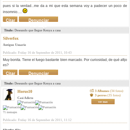
pues si la verdad...me da a mi que esta semana voy a padecer un poco de
insomnio.....
Citar
Denunciar
mensaje
Titulo:
Deseando que llegue Kenya a casa
Silverfox
Antiguo Usuario
Publicado: Friday 16 de September de 2011, 10:43
Muy bonita. Tiene el fuego bastante bien marcado. Por curiosidad, de qué afijo
es?
Citar
Denunciar
mensaje
Titulo:
Deseando que llegue Kenya a casa
3 Albumes
(34 fotos)
Horus10
3 perros
(35 fotos)
Casi Adicto
ver mas
71 mensajes
Publicado: Friday 16 de September de 2011, 11:12
Silverfox dijo: