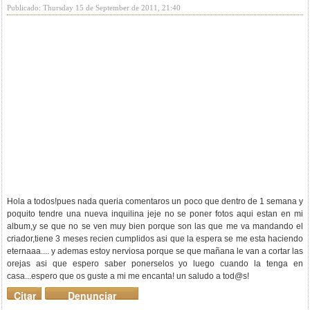
Publicado: Thursday 15 de September de 2011, 21:40
Hola a todos!pues nada queria comentaros un poco que dentro de 1 semana y
poquito tendre una nueva inquilina jeje no se poner fotos aqui estan en mi
album,y se que no se ven muy bien porque son las que me va mandando el
criador,tiene 3 meses recien cumplidos asi que la espera se me esta haciendo
eternaaa.... y ademas estoy nerviosa porque se que mañana le van a cortar las
orejas asi que espero saber ponerselos yo luego cuando la tenga en
casa...espero que os guste a mi me encanta! un saludo a tod@s!
Citar
Denunciar
mensaje