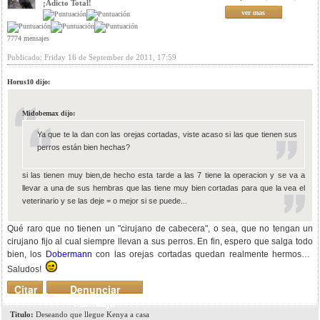
¡Adicto Total!
ver mas
7774 mensajes
Publicado: Friday 16 de September de 2011, 17:59
Horus10 dijo:
Midobemax dijo:
Ya que te la dan con las orejas cortadas, viste acaso si las que tienen sus
perros están bien hechas?
si las tienen muy bien,de hecho esta tarde a las 7 tiene la operacion y se va a
llevar a una de sus hembras que las tiene muy bien cortadas para que la vea el
veterinario y se las deje = o mejor si se puede...
Qué raro que no tienen un "cirujano de cabecera", o sea, que no tengan un
cirujano fijo al cual siempre llevan a sus perros. En fin, espero que salga todo
bien, los
Dobermann
con las orejas cortadas quedan realmente hermosos.
Saludos!
Citar
Denunciar
mensaje
Titulo:
Deseando que llegue Kenya a casa