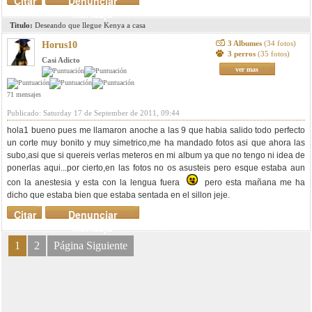
Citar
Denunciar
mensaje
Titulo:
Deseando que llegue Kenya a casa
3 Albumes
(34 fotos)
Horus10
3 perros
(35 fotos)
Casi Adicto
ver mas
71 mensajes
Publicado: Saturday 17 de September de 2011, 09:44
hola1 bueno pues me llamaron anoche a las 9 que habia salido todo perfecto
un corte muy bonito y muy simetrico,me ha mandado fotos asi que ahora las
subo,asi que si quereis verlas meteros en mi album ya que no tengo ni idea de
ponerlas aqui...por cierto,en las fotos no os asusteis pero esque estaba aun
con la anestesia y esta con la lengua fuera
pero esta mañana me ha
dicho que estaba bien que estaba sentada en el sillon jeje.
Citar
Denunciar
mensaje
1
2
Página Siguiente