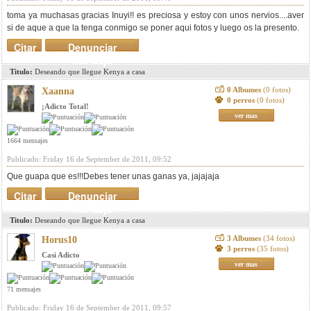
toma ya muchasas gracias Inuyi!! es preciosa y estoy con unos nervios....aver
si de aque a que la tenga conmigo se poner aqui fotos y luego os la presento.
Citar
Denunciar
mensaje
Titulo:
Deseando que llegue Kenya a casa
0 Albumes
(0 fotos)
Xaanna
0 perros
(0 fotos)
¡Adicto Total!
ver mas
1664 mensajes
Publicado: Friday 16 de September de 2011, 09:52
Que guapa que es!!!Debes tener unas ganas ya, jajajaja
Citar
Denunciar
mensaje
Titulo:
Deseando que llegue Kenya a casa
3 Albumes
(34 fotos)
Horus10
3 perros
(35 fotos)
Casi Adicto
ver mas
71 mensajes
Publicado: Friday 16 de September de 2011, 09:57