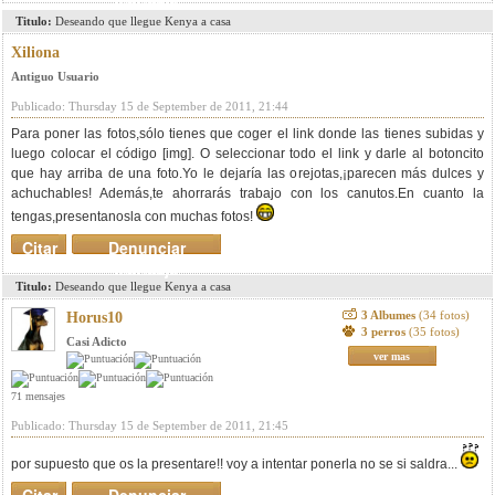
Titulo:
Deseando que llegue Kenya a casa
Xiliona
Antiguo Usuario
Publicado: Thursday 15 de September de 2011, 21:44
Para poner las fotos,sólo tienes que coger el link donde las tienes subidas y
luego colocar el código [img]. O seleccionar todo el link y darle al botoncito
que hay arriba de una foto.Yo le dejaría las orejotas,¡parecen más dulces y
achuchables! Además,te ahorrarás trabajo con los canutos.En cuanto la
tengas,presentanosla con muchas fotos!
Citar
Denunciar
mensaje
Titulo:
Deseando que llegue Kenya a casa
3 Albumes
(34 fotos)
Horus10
3 perros
(35 fotos)
Casi Adicto
ver mas
71 mensajes
Publicado: Thursday 15 de September de 2011, 21:45
por supuesto que os la presentare!! voy a intentar ponerla no se si saldra...