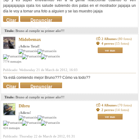
Sip y es super entretenido ver a la gente reaccionar cuando lo ven
jajajajajajaja ojala los salude subiendo dos patas en el mostrador jajajaja un
día le voy a tomar una foto a alguien y se las muestro jajaja
Citar
Denunciar
mensaje
Titulo:
Bruno al cumplir su primer año!!!
2 Albumes
(80 fotos)
Midobemax
4 perros
(15 fotos)
¡Adicto Total!
ver mas
7774 mensajes
Publicado: Wednesday 21 de March de 2012, 16:03
Ya está comiendo mejor Bruno??? Cómo va todo??
Citar
Denunciar
mensaje
Titulo:
Bruno al cumplir su primer año!!!
4 Albumes
(70 fotos)
Dibru
2 perros
(14 fotos)
¡Adicto!
ver mas
424 mensajes
Publicado: Thursday 22 de March de 2012, 01:31