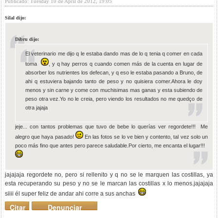
Publicado: Tuesday 10 de April de 2012, 19:05
Silal dijo:
Dibru dijo:
El veterinario me dijo q le estaba dando mas de lo q tenia q comer en cada
toma
, y q hay perros q cuando comen más de la cuenta en lugar de
absorber los nutrientes los defecan, y q eso le estaba pasando a Bruno, de
ahi q estuviera bajando tanto de peso y no quisiera comer.Ahora le doy
menos y sin carne y come con muchisimas mas ganas y esta subiendo de
peso otra vez.Yo no le creia, pero viendo los resultados no me quedço de
otra jajaja
jeje... con tantos problemas que tuvo de bebe lo querías ver regordete!!! Me
alegro que haya pasado!
En las fotos se lo ve bien y contento, tal vez solo un
poco más fino que antes pero parece saludable.Por cierto, me encanta el lugar!!!
jajajaja regordete no, pero si rellenito y q no se le marquen las costillas, ya
esta recuperando su peso y no se le marcan las costillas x lo menos.jajajaja
siiii él super feliz de andar ahi corre a sus anchas
Citar
Denunciar
mensaje