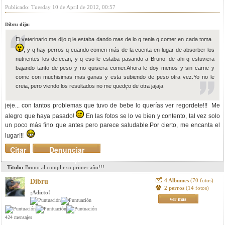
Publicado: Tuesday 10 de April de 2012, 00:57
Dibru dijo:
El veterinario me dijo q le estaba dando mas de lo q tenia q comer en cada toma
, y q hay perros q cuando comen más de la cuenta en lugar de absorber los
nutrientes los defecan, y q eso le estaba pasando a Bruno, de ahi q estuviera
bajando tanto de peso y no quisiera comer.Ahora le doy menos y sin carne y
come con muchisimas mas ganas y esta subiendo de peso otra vez.Yo no le
creia, pero viendo los resultados no me quedço de otra jajaja
jeje... con tantos problemas que tuvo de bebe lo querías ver regordete!!! Me
alegro que haya pasado!
En las fotos se lo ve bien y contento, tal vez solo
un poco más fino que antes pero parece saludable.Por cierto, me encanta el
lugar!!!
Citar
Denunciar
mensaje
Titulo:
Bruno al cumplir su primer año!!!
4 Albumes
(70 fotos)
Dibru
2 perros
(14 fotos)
¡Adicto!
ver mas
424 mensajes