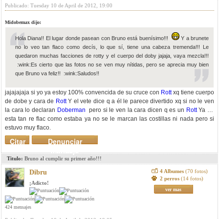
Publicado: Tuesday 10 de April de 2012, 19:00
Midobemax dijo:
Hola Diana!! El lugar donde pasean con Bruno está buenísimo!!!
Y a brunete
no lo veo tan flaco como decís, lo que sí, tiene una cabeza tremenda!!! Le
quedaron muchas facciones de rotty y el cuerpo del doby jajaja, vaya mezcla!!!
:wink:Es cierto que las fotos no se ven muy nítidas, pero se aprecia muy bien
que Bruno va feliz!! :wink:Saludos!!
jajajajaja si yo ya estoy 100% convencida de su cruce con
Rott
xq tiene cuerpo
de dobe y cara de
Rott
Y el vete dice q a él le parece divertido xq si no le ven
la cara lo declaran
Doberman
pero si le ven la cara dicen q es un
Rott
Ya no
esta tan re flac como estaba ya no se le marcan las costillas ni nada pero si
estuvo muy flaco.
Citar
Denunciar
mensaje
Titulo:
Bruno al cumplir su primer año!!!
4 Albumes
(70 fotos)
Dibru
2 perros
(14 fotos)
¡Adicto!
ver mas
424 mensajes