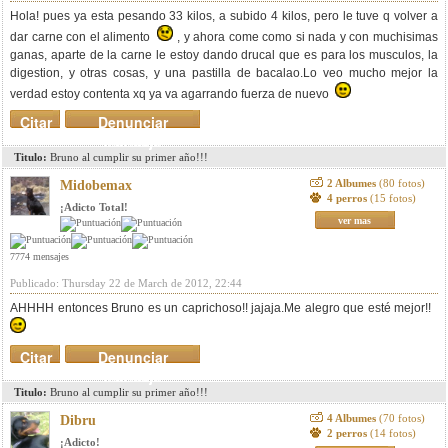
Hola! pues ya esta pesando 33 kilos, a subido 4 kilos, pero le tuve q volver a
dar carne con el alimento
, y ahora come como si nada y con muchisimas
ganas, aparte de la carne le estoy dando drucal que es para los musculos, la
digestion, y otras cosas, y una pastilla de bacalao.Lo veo mucho mejor la
verdad estoy contenta xq ya va agarrando fuerza de nuevo
Citar
Denunciar
mensaje
Titulo:
Bruno al cumplir su primer año!!!
2 Albumes
(80 fotos)
Midobemax
4 perros
(15 fotos)
¡Adicto Total!
ver mas
7774 mensajes
Publicado: Thursday 22 de March de 2012, 22:44
AHHHH entonces Bruno es un caprichoso!! jajaja.Me alegro que esté mejor!!
Citar
Denunciar
mensaje
Titulo:
Bruno al cumplir su primer año!!!
4 Albumes
(70 fotos)
Dibru
2 perros
(14 fotos)
¡Adicto!