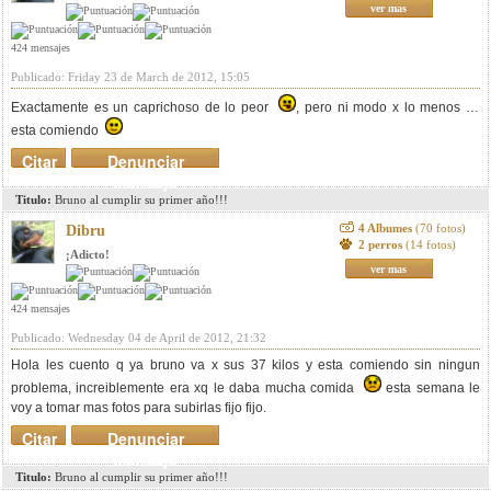
ver mas
424 mensajes
Publicado: Friday 23 de March de 2012, 15:05
Exactamente es un caprichoso de lo peor
, pero ni modo x lo menos ya
esta comiendo
Citar
Denunciar
mensaje
Titulo:
Bruno al cumplir su primer año!!!
4 Albumes
(70 fotos)
Dibru
2 perros
(14 fotos)
¡Adicto!
ver mas
424 mensajes
Publicado: Wednesday 04 de April de 2012, 21:32
Hola les cuento q ya bruno va x sus 37 kilos y esta comiendo sin ningun
problema, increiblemente era xq le daba mucha comida
esta semana le
voy a tomar mas fotos para subirlas fijo fijo.
Citar
Denunciar
mensaje
Titulo:
Bruno al cumplir su primer año!!!