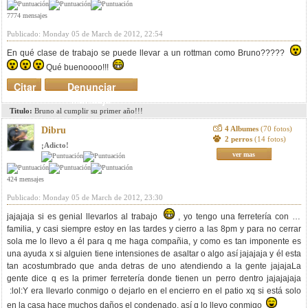
7774 mensajes
Publicado: Monday 05 de March de 2012, 22:54
En qué clase de trabajo se puede llevar a un rottman como Bruno?????
Qué buenoooo!!!
Citar
Denunciar
mensaje
Titulo:
Bruno al cumplir su primer año!!!
4 Albumes
(70 fotos)
Dibru
2 perros
(14 fotos)
¡Adicto!
ver mas
424 mensajes
Publicado: Monday 05 de March de 2012, 23:30
jajajaja si es genial llevarlos al trabajo
, yo tengo una ferretería con mi
familia, y casi siempre estoy en las tardes y cierro a las 8pm y para no cerrar
sola me lo llevo a él para q me haga compañia, y como es tan imponente es
una ayuda x si alguien tiene intensiones de asaltar o algo así jajajaja y él esta
tan acostumbrado que anda detras de uno atendiendo a la gente jajajaLa
gente dice q es la primer ferretería donde tienen un perro dentro jajajajaja
:lol:Y era llevarlo conmigo o dejarlo en el encierro en el patio xq si está solo
en la casa hace muchos daños el condenado, así q lo llevo conmigo