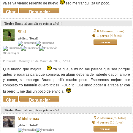
ya se va viendo rellenito de nuevo
eso me tranquiliza un poco.
Citar
Denunciar
mensaje
Titulo:
Bruno al cumplir su primer año!!!
0 Albumes
(0 fotos)
Silal
1 perros
(4 fotos)
¡Adicto Total!
ver mas
895 mensajes
Publicado: Monday 05 de March de 2012, 22:44
Que bueno que mejora!!!
Ya te dije, a mi no me parece que sea porque
antes le rogaras para que comiera, en algún debería de haberle dado hambre
y comer, sinembargo Bruno perdió mucho peso. Esperemos mejore por
completo.Yo también quiero fotos!! :-DEdito: Que lindo poder ir a trabajar con
tu perro.... me das un poco de envidia.
Citar
Denunciar
mensaje
Titulo:
Bruno al cumplir su primer año!!!
2 Albumes
(80 fotos)
Midobemax
4 perros
(15 fotos)
¡Adicto Total!
ver mas