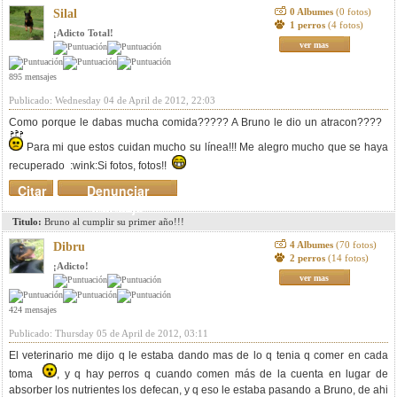
0 Albumes
(0 fotos)
Silal
1 perros
(4 fotos)
¡Adicto Total!
ver mas
895 mensajes
Publicado: Wednesday 04 de April de 2012, 22:03
Como porque le dabas mucha comida????? A Bruno le dio un atracon????
Para mi que estos cuidan mucho su línea!!! Me alegro mucho que se haya
recuperado :wink:Si fotos, fotos!!
Citar
Denunciar
mensaje
Titulo:
Bruno al cumplir su primer año!!!
4 Albumes
(70 fotos)
Dibru
2 perros
(14 fotos)
¡Adicto!
ver mas
424 mensajes
Publicado: Thursday 05 de April de 2012, 03:11
El veterinario me dijo q le estaba dando mas de lo q tenia q comer en cada
toma
, y q hay perros q cuando comen más de la cuenta en lugar de
absorber los nutrientes los defecan, y q eso le estaba pasando a Bruno, de ahi