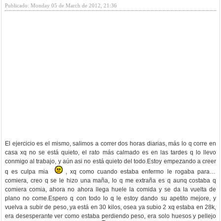
Publicado: Monday 05 de March de 2012, 21:36
El ejercicio es el mismo, salimos a correr dos horas diarias, más lo q corre en
casa xq no se está quieto, el rato más calmado es en las tardes q lo llevo
conmigo al trabajo, y aún asi no está quieto del todo.Estoy empezando a creer
q es culpa mia
, xq como cuando estaba enfermo le rogaba para q
comiera, creo q se le hizo una maña, lo q me extraña es q aunq costaba q
comiera comia, ahora no ahora llega huele la comida y se da la vuelta de
plano no come.Espero q con todo lo q le estoy dando su apetito mejore, y
vuelva a subir de peso, ya está en 30 kilos, osea ya subio 2 xq estaba en 28k,
era desesperante ver como estaba perdiendo peso, era solo huesos y pellejo