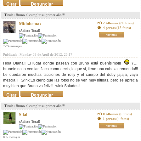
Citar
Denunciar
mensaje
Titulo:
Bruno al cumplir su primer año!!!
2 Albumes
(80 fotos)
Midobemax
4 perros
(15 fotos)
¡Adicto Total!
ver mas
7774 mensajes
Publicado: Monday 09 de April de 2012, 20:17
Hola Diana!! El lugar donde pasean con Bruno está buenísimo!!!
Y a
brunete no lo veo tan flaco como decís, lo que sí, tiene una cabeza tremenda!!!
Le quedaron muchas facciones de rotty y el cuerpo del doby jajaja, vaya
mezcla!!! :wink:Es cierto que las fotos no se ven muy nítidas, pero se aprecia
muy bien que Bruno va feliz!! :wink:Saludos!!
Citar
Denunciar
mensaje
Titulo:
Bruno al cumplir su primer año!!!
0 Albumes
(0 fotos)
Silal
1 perros
(4 fotos)
¡Adicto Total!
ver mas
895 mensajes