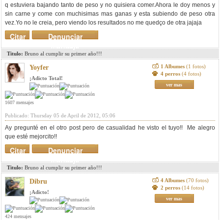
q estuviera bajando tanto de peso y no quisiera comer.Ahora le doy menos y
sin carne y come con muchisimas mas ganas y esta subiendo de peso otra
vez.Yo no le creia, pero viendo los resultados no me quedço de otra jajaja
Citar
Denunciar
mensaje
Titulo:
Bruno al cumplir su primer año!!!
1 Albumes
(1 fotos)
Yoyfer
4 perros
(4 fotos)
¡Adicto Total!
ver mas
1607 mensajes
Publicado: Thursday 05 de April de 2012, 05:06
Ay pregunté en el otro post pero de casualidad he visto el tuyo!! Me alegro
que esté mejorcito!!
Citar
Denunciar
mensaje
Titulo:
Bruno al cumplir su primer año!!!
4 Albumes
(70 fotos)
Dibru
2 perros
(14 fotos)
¡Adicto!
ver mas
424 mensajes