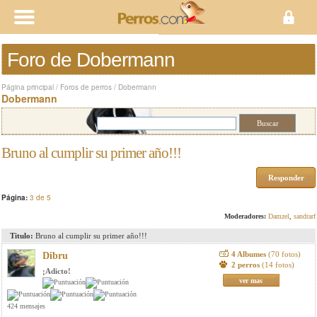
Foro de Dobermann
Página principal
/
Foros de perros
/
Dobermann
Dobermann
Bruno al cumplir su primer año!!!
Responder
Página:
3 de 5
Moderadores:
Damzel
,
sandrarf
Titulo:
Bruno al cumplir su primer año!!!
4 Albumes
(70 fotos)
Dibru
2 perros
(14 fotos)
¡Adicto!
ver mas
424 mensajes