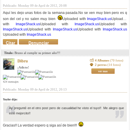
Publicado: Monday 09 de April de 2012, 20:08
Aquí les dejo unas fotos de la semana pasada.No se ven muy bien pero es q
son del cel y no salen muy bien
Uploaded with
ImageShack.us
Uploaded
with
ImageShack.us
Uploaded with
ImageShack.us
Uploaded with
ImageShack.us
Uploaded with
ImageShack.us
Uploaded with
ImageShack.us
Uploaded with
ImageShack.us
Citar
Denunciar
mensaje
Titulo:
Bruno al cumplir su primer año!!!
4 Albumes
(70 fotos)
Dibru
2 perros
(14 fotos)
¡Adicto!
ver mas
424 mensajes
Publicado: Monday 09 de April de 2012, 20:13
Yoyfer dijo:
Ay pregunté en el otro post pero de casualidad he visto el tuyo!! Me alegro que
esté mejorcito!!
Gracias!! La verdad espero q siga así de bien!!!