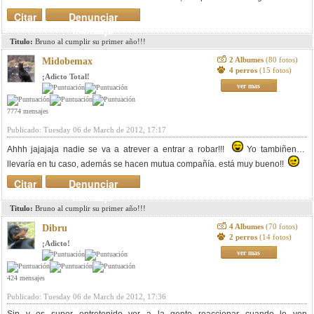
Citar
Denunciar
mensaje
Titulo:
Bruno al cumplir su primer año!!!
2 Albumes
(80 fotos)
Midobemax
4 perros
(15 fotos)
¡Adicto Total!
ver mas
7774 mensajes
Publicado: Tuesday 06 de March de 2012, 17:17
Ahhh jajajaja nadie se va a atrever a entrar a robar!!!
Yo tambiñen lo
llevaría en tu caso, además se hacen mutua compañía. está muy bueno!!
Citar
Denunciar
mensaje
Titulo:
Bruno al cumplir su primer año!!!
4 Albumes
(70 fotos)
Dibru
2 perros
(14 fotos)
¡Adicto!
ver mas
424 mensajes
Publicado: Tuesday 06 de March de 2012, 17:36