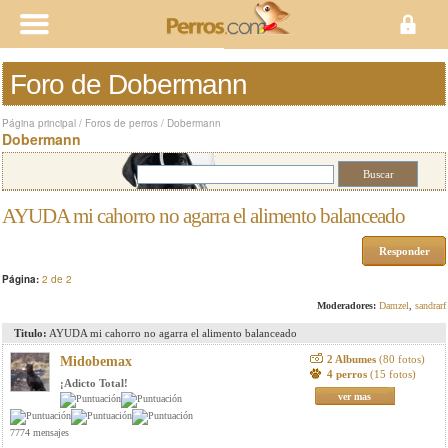
Foro de Dobermann
Página principal
/
Foros de perros
/
Dobermann
Dobermann
AYUDA mi cahorro no agarra el alimento balanceado
Responder
Página:
2 de 2
Moderadores:
Damzel
,
sandrarf
Titulo:
AYUDA mi cahorro no agarra el alimento balanceado
2 Albumes
(80 fotos)
Midobemax
4 perros
(15 fotos)
¡Adicto Total!
ver mas
7774 mensajes