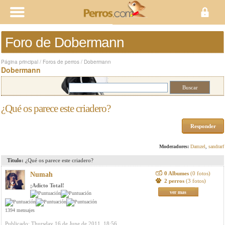
Foro de Dobermann
Página principal
/
Foros de perros
/
Dobermann
Dobermann
¿Qué os parece este criadero?
Responder
Moderadores:
Damzel
,
sandrarf
Titulo:
¿Qué os parece este criadero?
0 Albumes
(0 fotos)
Numah
2 perros
(3 fotos)
¡Adicto Total!
ver mas
1394 mensajes
Publicado: Thursday 16 de June de 2011, 18:56