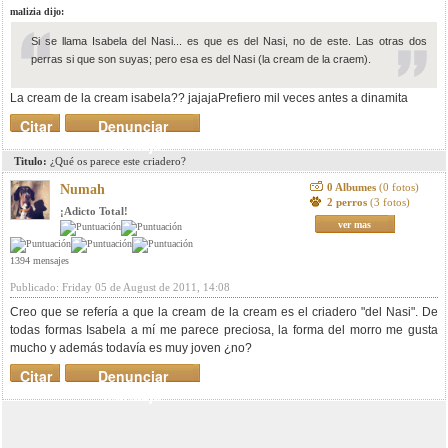
malizia dijo:
Si se llama Isabela del Nasi... es que es del Nasi, no de este. Las otras dos
perras si que son suyas; pero esa es del Nasi (la cream de la craem).
La cream de la cream isabela?? jajajaPrefiero mil veces antes a dinamita
Citar
Denunciar
mensaje
Titulo:
¿Qué os parece este criadero?
0 Albumes
(0 fotos)
Numah
2 perros
(3 fotos)
¡Adicto Total!
ver mas
1394 mensajes
Publicado: Friday 05 de August de 2011, 14:08
Creo que se refería a que la cream de la cream es el criadero "del Nasi". De
todas formas Isabela a mí me parece preciosa, la forma del morro me gusta
mucho y además todavía es muy joven ¿no?
Citar
Denunciar
mensaje