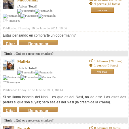
Midobemax
4 perros
(15 fotos)
¡Adicto Total!
ver mas
7774 mensajes
Publicado: Thursday 16 de June de 2011, 19:06
Estás pensando en comprarte un dobermann?
Citar
Denunciar
mensaje
Titulo:
¿Qué os parece este criadero?
1 Albumes
(28 fotos)
Malizia
1 perros
(5 fotos)
¡Adicto Total!
ver mas
3708 mensajes
Publicado: Friday 17 de June de 2011, 00:43
Si se llama Isabela del Nasi... es que es del Nasi, no de este. Las otras dos
perras si que son suyas; pero esa es del Nasi (la cream de la craem).
Citar
Denunciar
mensaje
Titulo:
¿Qué os parece este criadero?
0 Albumes
(0 fotos)
Numah