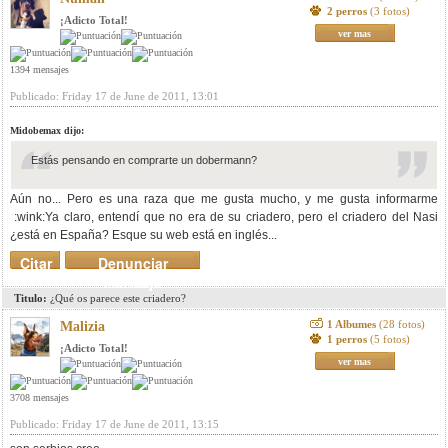
2 perros
(3 fotos)
¡Adicto Total!
ver mas
1394 mensajes
Publicado: Friday 17 de June de 2011, 13:01
Midobemax dijo:
Estás pensando en comprarte un dobermann?
Aún no... Pero es una raza que me gusta mucho, y me gusta informarme
:wink:Ya claro, entendí que no era de su criadero, pero el criadero del Nasi
¿está en España? Esque su web está en inglés...
Citar
Denunciar
mensaje
Titulo:
¿Qué os parece este criadero?
1 Albumes
(28 fotos)
Malizia
1 perros
(5 fotos)
¡Adicto Total!
ver mas
3708 mensajes
Publicado: Friday 17 de June de 2011, 13:15