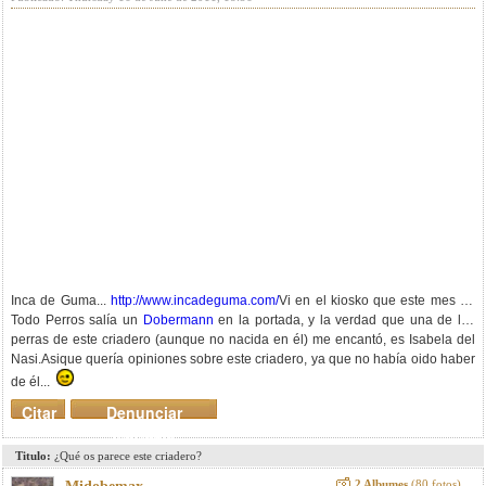
Inca de Guma...
http://www.incadeguma.com/
Vi en el kiosko que este mes en
Todo Perros salía un
Dobermann
en la portada, y la verdad que una de las
perras de este criadero (aunque no nacida en él) me encantó, es Isabela del
Nasi.Asique quería opiniones sobre este criadero, ya que no había oido haber
de él...
Citar
Denunciar
mensaje
Titulo:
¿Qué os parece este criadero?
2 Albumes
(80 fotos)