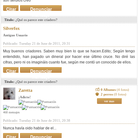
son serbios creo
Citar
Denunciar
mensaje
Titulo:
¿Qué os parece este criadero?
Silverfox
Antiguo Usuario
Publicado: Tuesday 21 de June de 2011, 20:31
Muy buenos criadores. Saben muy bien lo que se hacen.Edito; Según tengo
entendido, han pagado un dineral por hacer ese último cruce. No diré las
cifras, pero ni os imagináis cuanto fue, según me contó un conocido de ellos.
Citar
Denunciar
mensaje
Titulo:
¿Qué os parece este criadero?
0 Albumes
(4 fotos)
Zaretta
2 perros
(0 fotos)
¡Adicto!
ver mas
468 mensajes
Publicado: Tuesday 21 de June de 2011, 20:38
Nunca havía oido hablar de el...
Citar
Denunciar