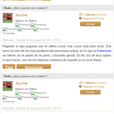
mensaje
Titulo:
¿Qué os parece este criadero?
1 Albumes
(4 fotos)
Javy54x
0 perros
(0 fotos)
Quiero ser Adicto
ver mas
23 mensajes
Publicado: Tuesday 02 de August de 2011, 10:13
Pagaran lo que pagaran por el ultimo cruce, ese cruce esta bien echo. Ese
perro es uno de los mas punteros del panorama actual, en lo que al
Doberman
se refiere, es el padre de mi perro, y trasmite genial. En fin, los de Inca saben
lo que hacen, uno de los mejores criaderos de españa si no es el mejor....
Citar
Denunciar
mensaje
Titulo:
¿Qué os parece este criadero?
1 Albumes
(4 fotos)
Javy54x
0 perros
(0 fotos)
Quiero ser Adicto
ver mas
23 mensajes
Publicado: Tuesday 02 de August de 2011, 10:13