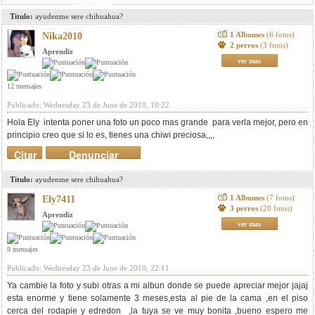
mensaje
Titulo:
ayudenme sere chihuahua?
1 Albumes
(6 fotos)
Nika2010
2 perros
(3 fotos)
Aprendiz
ver mas
12 mensajes
Publicado: Wednesday 23 de June de 2010, 10:22
Hola Ely intenta poner una foto un poco mas grande para verla mejor, pero en
principio creo que si lo es, tienes una chiwi preciosa,,,,
Citar
Denunciar
mensaje
Titulo:
ayudenme sere chihuahua?
1 Albumes
(7 fotos)
Ely7411
3 perros
(20 fotos)
Aprendiz
ver mas
9 mensajes
Publicado: Wednesday 23 de June de 2010, 22:11
Ya cambie la foto y subi otras a mi albun donde se puede apreciar mejor jajaj
esta enorme y tiene solamente 3 meses,esta al pie de la cama ,en el piso
cerca del rodapie y edredon ,la tuya se ve muy bonita ,bueno espero me