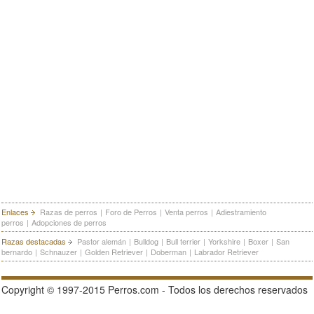
Enlaces
Razas de perros
|
Foro de Perros
|
Venta perros
|
Adiestramiento
perros
|
Adopciones de perros
Razas destacadas
Pastor alemán
|
Bulldog
|
Bull terrier
|
Yorkshire
|
Boxer
|
San
bernardo
|
Schnauzer
|
Golden Retriever
|
Doberman
|
Labrador Retriever
Copyright © 1997-2015 Perros.com - Todos los derechos reservados