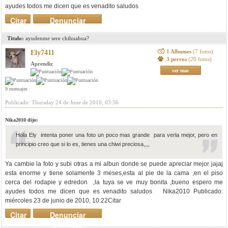
ayudes todos me dicen que es venadito saludos
Citar
Denunciar
mensaje
Titulo:
ayudenme sere chihuahua?
1 Albumes
(7 fotos)
Ely7411
3 perros
(20 fotos)
Aprendiz
ver mas
9 mensajes
Publicado: Thursday 24 de June de 2010, 03:56
Nika2010 dijo:
Hola Ely intenta poner una foto un poco mas grande para verla mejor, pero en
principio creo que si lo es, tienes una chiwi preciosa,,,,
Ya cambie la foto y subi otras a mi albun donde se puede apreciar mejor jajaj
esta enorme y tiene solamente 3 meses,esta al pie de la cama ,en el piso
cerca del rodapie y edredon ,la tuya se ve muy bonita ,bueno espero me
ayudes todos me dicen que es venadito saludos Nika2010 Publicado:
miércoles 23 de junio de 2010, 10:22Citar
Citar
Denunciar
mensaje