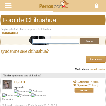
Foro de Chihuahua
Página principal
/
Foros de perros
/
Chihuahua
Chihuahua
ayudenme sere chihuahua?
Responder
Moderadores:
Damzel
,
sandrarf
Titulo:
ayudenme sere chihuahua?
1 Albumes
(7 fotos)
Ely7411
3 perros
(20 fotos)
Aprendiz
ver mas
9 mensajes
Publicado: Wednesday 23 de June de 2010, 06:39