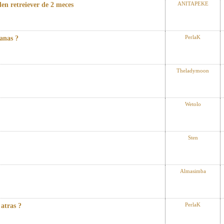
ANITAPEKE
lden retreiever de 2 meces
PerlaK
anas ?
Theladymoon
Wetolo
Sten
Almasimba
PerlaK
 atras ?