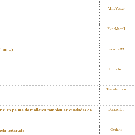
AlmuYoscar
ElenaMartell
Orlando99
hor...:)
Emiliobull
Theladymoon
Bixasonfor
er si en palma de mallorca tambien ay quedadas de
Chukixy
uela testaruda