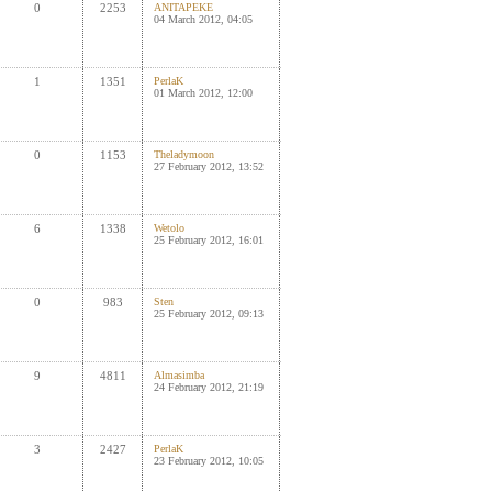
0
2253
ANITAPEKE
04 March 2012, 04:05
1
1351
PerlaK
01 March 2012, 12:00
0
1153
Theladymoon
27 February 2012, 13:52
6
1338
Wetolo
25 February 2012, 16:01
0
983
Sten
25 February 2012, 09:13
9
4811
Almasimba
24 February 2012, 21:19
3
2427
PerlaK
23 February 2012, 10:05