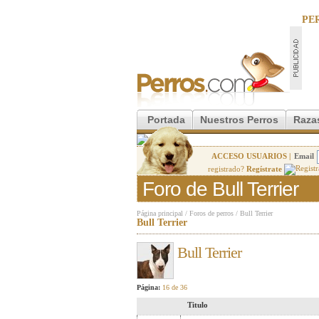
PE
Portada
Nuestros Perros
Raza
ACCESO USUARIOS |
Email
registrado?
Regístrate
Foro de Bull Terrier
Página principal
/
Foros de perros
/
Bull Terrier
Bull Terrier
Bull Terrier
Página:
16 de 36
Titulo