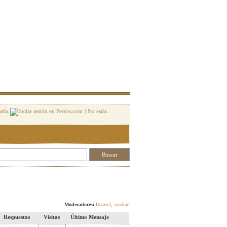
seña
|
No estás
Nuevo tema
Moderadores:
Damzel
,
sandrarf
Respuestas
Visitas
Último Mensaje