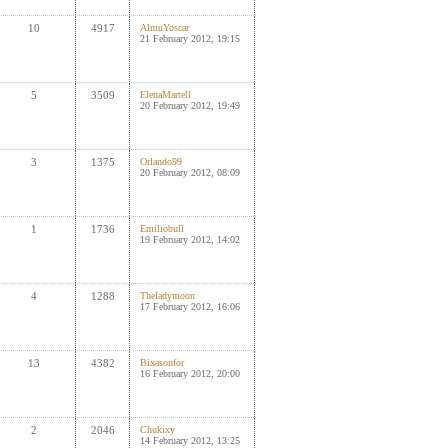
10
4917
AlmuYoscar
21 February 2012, 19:15
5
3509
ElenaMartell
20 February 2012, 19:49
3
1375
Orlando99
20 February 2012, 08:09
1
1736
Emiliobull
19 February 2012, 14:02
4
1288
Theladymoon
17 February 2012, 16:06
13
4382
Bixasonfor
16 February 2012, 20:00
2
2046
Chukixy
14 February 2012, 13:25