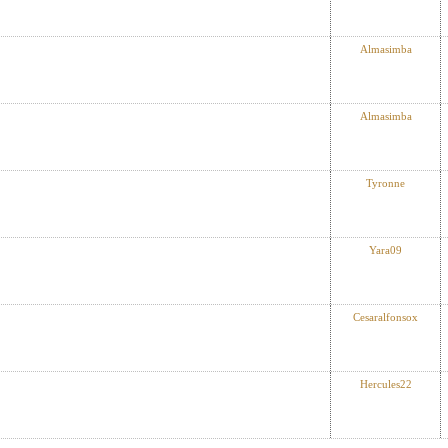
Almasimba
Almasimba
Tyronne
Yara09
Cesaralfonsox
Hercules22