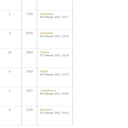
2
1769
Almasimba
08 February 2012, 18:17
3
1678
Almasimba
08 February 2012, 13:20
24
5004
Tyronne
07 February 2012, 10:29
0
1303
Yara09
06 February 2012, 23:32
2
1425
Cesaralfonsox
06 February 2012, 03:03
0
1328
Hercules22
05 February 2012, 18:45