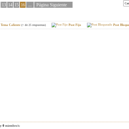
13
14
15
16
...
Página Siguiente
Tema Caliente
Post Fijo
Post Bloqu
(+ de 25 respuestas)
 y
0
miembro/s: