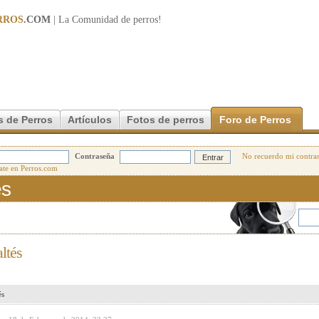
RROS
.COM
| La Comunidad de
perros
!
s de Perros
Artículos
Fotos de perros
Foro de Perros
Contraseña
No recuerdo mi contra
és
ltés
és