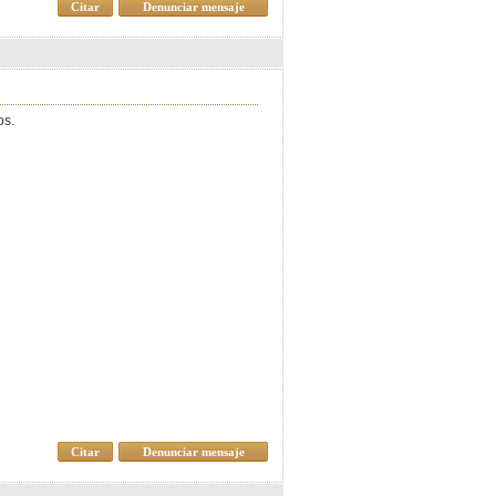
Citar
Denunciar mensaje
os.
Citar
Denunciar mensaje