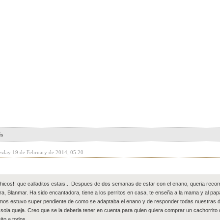
és
sday 19 de February de 2014, 05:20
hicos!! que calladitos estais... Despues de dos semanas de estar con el enano, queria re
ra, Blanmar. Ha sido encantadora, tiene a los perritos en casa, te enseña a la mama y al pa
jimos estuvo super pendiente de como se adaptaba el enano y de responder todas nuestras 
 sola queja. Creo que se la deberia tener en cuenta para quien quiera comprar un cachorrito
ito a todos