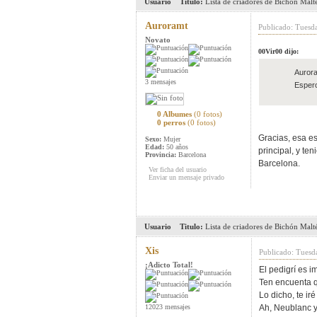
Usuario
Titulo:
Lista de criadores de Bichón Malt
Auroramt
Publicado: Tuesd
Novato
00Vir00 dijo:
Aurora
3 mensajes
Espero
0 Albumes
(0 fotos)
0 perros
(0 fotos)
Gracias, esa e
Sexo:
Mujer
Edad:
50 años
principal, y te
Provincia:
Barcelona
Barcelona.
Ver ficha del usuario
Enviar un mensaje privado
Usuario
Titulo:
Lista de criadores de Bichón Malt
Xis
Publicado: Tuesd
¡Adicto Total!
El pedigrí es i
Ten encuenta q
Lo dicho, te i
12023 mensajes
Ah, Neublanc y