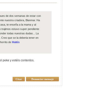
espues de dos semanas de estar con
te nuestra criadora, Blanmar. Ha
 casa, te enseña a la mama y al
o trajimos estuvo super pendiente
onder todas nuestras dudas... La
. Creo que se la deberia tener en
horrito de
Maltés
l peke y estéis contentos.
Citar
Denunciar mensaje