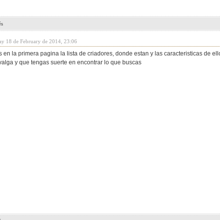
és
ay 18 de February de 2014, 23:06
 en la primera pagina la lista de criadores, donde estan y las caracteristicas de ell
valga y que tengas suerte en encontrar lo que buscas