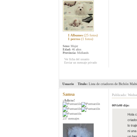
1 Albumes
(25 fotos)
1 perros
(1 fotos)
Sexo:
Mujer
Edad:
46 años
Provincia:
Midlands
Ver ficha del usuario
Enviar un mensaje privado
Usuario
Titulo:
Lista de criadores de Bichón Malt
Samsa
Publicado: Wedne
¡Adicto!
00Vir00 dijo:
Hola c
237 mensajes
criado
lo tra
ni una
un bes