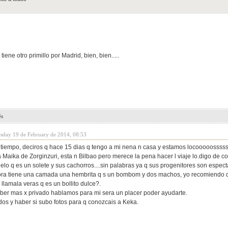
iene otro primillo por Madrid, bien, bien.....
és
sday 19 de February de 2014, 08:53
tiempo, deciros q hace 15 dias q tengo a mi nena n casa y estamos locooooossss
 Maika de Zorginzuri, esta n Bilbao pero merece la pena hacer l viaje lo.digo de 
uelo q es un solete y sus cachorros....sin palabras ya q sus progenitores son espect
ra tiene una camada una hembrita q s un bombom y dos machos, yo recomiendo q 
 llamala veras q es un bollito dulce?.
aber mas x privado hablamos para mi sera un placer poder ayudarte.
dos y haber si subo fotos para q conozcais a Keka.