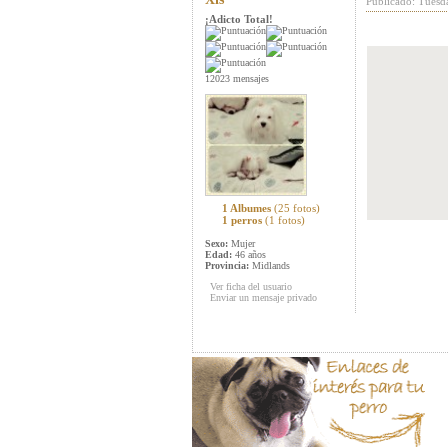
Publicado: Tuesd
¡Adicto Total!
12023 mensajes
1 Albumes
(25 fotos)
1 perros
(1 fotos)
Sexo:
Mujer
Edad:
46 años
Provincia:
Midlands
Ver ficha del usuario
Enviar un mensaje privado