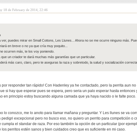
ay 18 de February de 2014, 22:46
a
 ver, puedes mirar en Small Cottons, Les Llunes... Ahora no se me ocurre ninguno más. Pu
criará en breve o no ya que cría muy poquito...
me ocurren más, te los voy poniendo.
 que un criador te dará muchas más garantías que un particular.
derá más caro, claro, pero te aseguras la raza y sobretodo, la salud y socialización correcta
por responder tan rápido! Con Hadenley ya he contactado, pero la perrita aun no t
que si hay que esperar pues se espera, pero seria un palo esperar hasta entonces
so en principio estoy buscando alguna camada que ya haya nacido o le falte poco.
no lo conozco, me lo anoto para llamar mañana y preguntar. Y Les llunes se va c
 pedigri excepcional pero no busco eso, no quiero un perrito para competición o c
 cumpla el standar de raza. Por eso también la opción de un particular (por ejemplo
los perritos estén sanos y bien cuidados creo que es suficiente en mi caso.