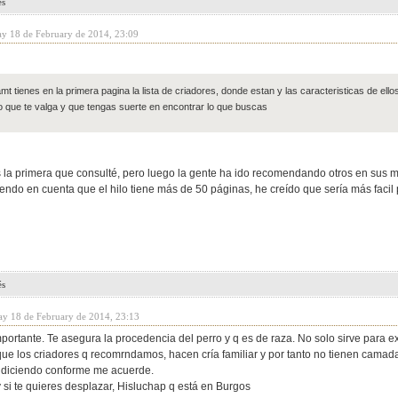
és
ay 18 de February de 2014, 23:09
mt tienes en la primera pagina la lista de criadores, donde estan y las caracteristicas de ello
 que te valga y que tengas suerte en encontrar lo que buscas
s la primera que consulté, pero luego la gente ha ido recomendando otros en sus 
niendo en cuenta que el hilo tiene más de 50 páginas, he creído que sería más facil
és
ay 18 de February de 2014, 23:13
mportante. Te asegura la procedencia del perro y q es de raza. No solo sirve para e
ue los criadores q recomrndamos, hacen cría familiar y por tanto no tienen cama
ré diciendo conforme me acuerde.
 si te quieres desplazar, Hisluchap q está en Burgos