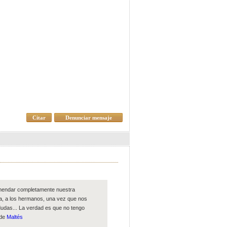
Citar
Denunciar mensaje
comendar completamente nuestra
pa, a los hermanos, una vez que nos
dudas... La verdad es que no tengo
 de
Maltés