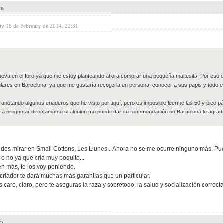
és
ay 18 de February de 2014, 22:31
eva en el foro ya que me estoy planteando ahora comprar una pequeña maltesita. Por eso 
ulares en Barcelona, ya que me gustaría recogerla en persona, conocer a sus papis y todo e
 anotando algunos criaderos que he visto por aquí, pero es imposible leerme las 50 y pico pá
 a preguntar directamente si alguien me puede dar su recomendación en Barcelona lo agra
edes mirar en Small Cottons, Les Llunes... Ahora no se me ocurre ninguno más. P
 o no ya que cría muy poquito...
en más, te los voy poniendo.
criador te dará muchas más garantías que un particular.
caro, claro, pero te aseguras la raza y sobretodo, la salud y socialización correcta
és