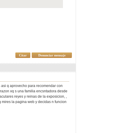
Citar
Denunciar mensaje
s asi q aprovecho para recomendar con
corazon xq s una familia encsntadora desde
aculares reyes y reinas de la exposicion, ,
mires la pagina web y decidas n funcion