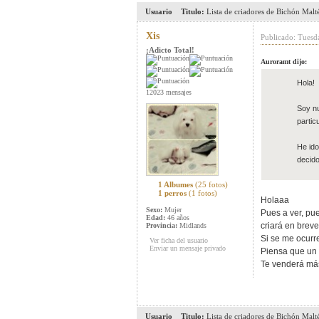
Usuario
Titulo:
Lista de criadores de Bichón Malt
Xis
Publicado: Tuesd
¡Adicto Total!
Auroramt dijo:
Hola!
12023 mensajes
Soy nu
partic
He ido
decido
1 Albumes
(25 fotos)
1 perros
(1 fotos)
Holaaa
Sexo:
Mujer
Pues a ver, pu
Edad:
46 años
criará en breve
Provincia:
Midlands
Si se me ocurr
Ver ficha del usuario
Enviar un mensaje privado
Piensa que un 
Te venderá más 
Usuario
Titulo:
Lista de criadores de Bichón Malt