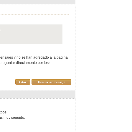
s.
mensajes y no se han agregado a la página
 preguntar directamente por los de
Citar
Denunciar mensaje
xpos.
das muy seguido.