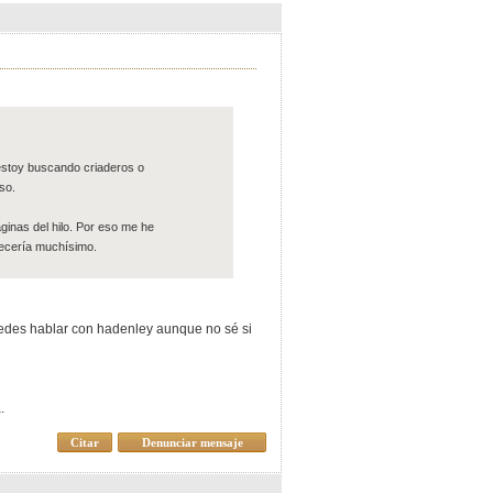
estoy buscando criaderos o
so.
ginas del hilo. Por eso me he
decería muchísimo.
uedes hablar con hadenley aunque no sé si
.
Citar
Denunciar mensaje