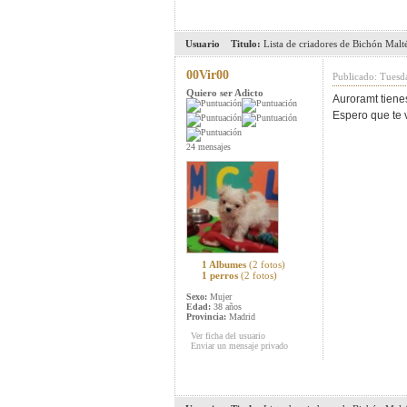
Usuario
Titulo:
Lista de criadores de Bichón Malt
00Vir00
Publicado: Tuesd
Quiero ser Adicto
Auroramt tienes
Espero que te 
24 mensajes
1 Albumes
(2 fotos)
1 perros
(2 fotos)
Sexo:
Mujer
Edad:
38 años
Provincia:
Madrid
Ver ficha del usuario
Enviar un mensaje privado