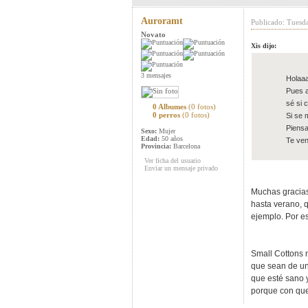
Auroramt
Publicado: Tuesd
Novato
Xis dijo:
3 mensajes
Holaa
Pues a
sé si 
0 Albumes
(0 fotos)
0 perros
(0 fotos)
Si se 
Piensa
Sexo:
Mujer
Edad:
50 años
Te ven
Provincia:
Barcelona
Ver ficha del usuario
Enviar un mensaje privado
Muchas gracias 
hasta verano, 
ejemplo. Por e
Small Cottons 
que sean de un
que esté sano y
porque con que 