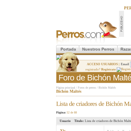
PE
Portada
Nuestros Perros
Raza
ACCESO USUARIOS |
Email
registrado?
Regístrate
Foro de Bichón Malt
Página principal
/
Foros de perros
/
Bichón Maltés
Bichón Maltés
Lista de criadores de Bichón Ma
Página:
52 de 88
Usuario
Titulo:
Lista de criadores de Bichón Malt
Xis