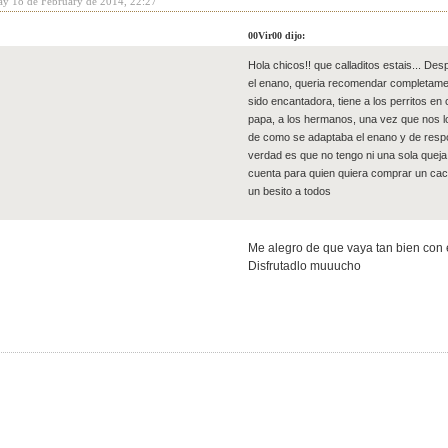
ay 18 de February de 2014, 22:27
00Vir00 dijo:
Hola chicos!! que calladitos estais... D
el enano, queria recomendar completamen
sido encantadora, tiene a los perritos en
papa, a los hermanos, una vez que nos l
de como se adaptaba el enano y de resp
verdad es que no tengo ni una sola queja
cuenta para quien quiera comprar un cac
un besito a todos
Me alegro de que vaya tan bien con e
Disfrutadlo muuucho